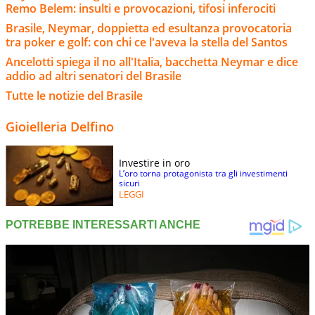
Remo Belem: insulti e provocazioni, tifosi inferociti
Brasile, Neymar, doppietta ed esultanza provocatoria
tra poker e golf: con chi ce l'aveva la stella del Santos
Ancelotti spiega il no all'Italia, bacchetta Neymar e dice
addio ad altri senatori del Brasile
Tutte le notizie del Brasile
Gioielleria Delfino
Investire in oro
L’oro torna protagonista tra gli investimenti
sicuri
LEGGI