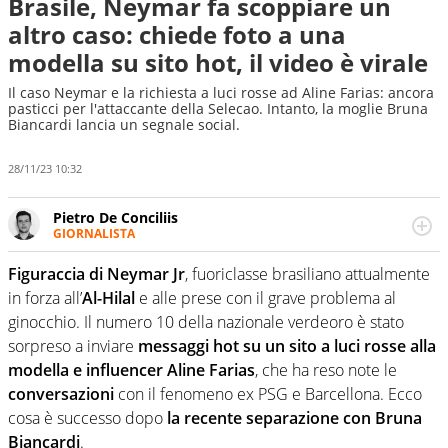
Brasile, Neymar fa scoppiare un
altro caso: chiede foto a una
modella su sito hot, il video è virale
Il caso Neymar e la richiesta a luci rosse ad Aline Farias: ancora
pasticci per l'attaccante della Selecao. Intanto, la moglie Bruna
Biancardi lancia un segnale social.
28/11/23 10:32
Pietro De Conciliis
GIORNALISTA
Giornalista pubblicista e speaker radiofonico, per Virgilio
Sport si occupa di calcio con uno sguardo attento e
Figuraccia di Neymar Jr
, fuoriclasse brasiliano attualmente
competente sui campionati di Serie B e Serie C
in forza all’
Al-Hilal
e alle prese con il grave problema al
ginocchio. Il numero 10 della nazionale verdeoro è stato
sorpreso a inviare
messaggi hot su un sito a luci rosse alla
modella e influencer Aline Farias
, che ha reso note le
conversazioni
con il fenomeno ex PSG e Barcellona. Ecco
cosa è successo dopo
la recente separazione con Bruna
Biancardi
.