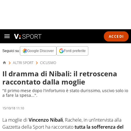
ACCEDI
Seguici su:
Google Discover
Fonti preferite
ALTRI SPORT
CICLISMO
Il dramma di Nibali: il retroscena
raccontato dalla moglie
"Il primo mese dopo l'infortunio è stato durissimo, uscivo solo io
a fare la spesa...".
15/10/18 11:10
La moglie di
Vincenzo Nibali
, Rachele, in un’intervista alla
Gazzetta della Sport ha raccontato
tutta la sofferenza del