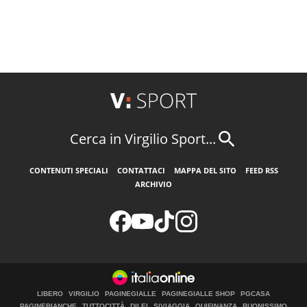
Cerca in Virgilio Sport...
CONTENUTI SPECIALI
CONTATTACI
MAPPA DEL SITO
FEED RSS
ARCHIVIO
LIBERO
VIRGILIO
PAGINEGIALLE
PAGINEGIALLE SHOP
PGCASA
PAGINEBIANCHE
TUTTOCITTÀ
DILEI
SIVIAGGIA
QUIFINANZA
BUONISSIMO