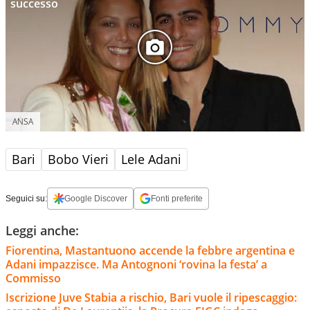
successo
ANSA
Bari
Bobo Vieri
Lele Adani
Seguici su:
Google Discover
Fonti preferite
Leggi anche:
Fiorentina, Mastantuono accende la febbre argentina e
Adani impazzisce. Ma Antognoni ‘rovina la festa’ a
Commisso
Iscrizione Juve Stabia a rischio, Bari vuole il ripescaggio: