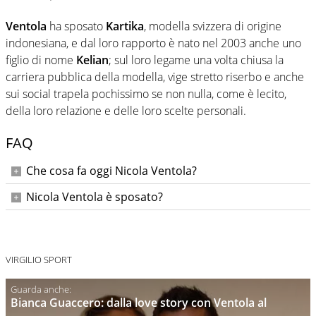
Ventola
ha sposato
Kartika
, modella svizzera di origine
indonesiana, e dal loro rapporto è nato nel 2003 anche uno
figlio di nome
Kelian
; sul loro legame una volta chiusa la
carriera pubblica della modella, vige stretto riserbo e anche
sui social trapela pochissimo se non nulla, come è lecito,
della loro relazione e delle loro scelte personali.
FAQ
Che cosa fa oggi Nicola Ventola?
Dopo aver messo da parte la sua carriera da giocatore,
Nicola Ventola è sposato?
Nicola Ventola si è esibito con gli amici Lele Adani e Bobo
Nicola Ventola è sposato con l'ex modella Kartika, dalla
Vieri nella hit "Vita da bomber". E' tra i concorrenti di "Back
quale ha avuto un figlio nato nel 2003.
to school".
VIRGILIO SPORT
Bianca Guaccero: dalla love story con Ventola al