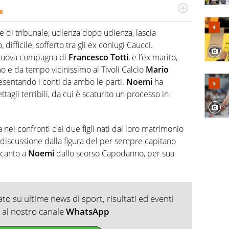
R
2007, scrive per curiosità personale e necessità:
 e dei suoi protagonisti, concedendosi innocenti evasioni
 di tribunale, udienza dopo udienza, lascia
format. Un tempo ala destra, oggi si sente a suo agio nel
 difficile, sofferto tra gli ex coniugi Caucci.
fica riservata dei migliori 5 calciatori di sempre.
 nuova compagna di
Francesco Totti
, e l’ex marito,
o e da tempo vicinissimo al Tivoli Calcio
Mario
resentando i conti da ambo le parti.
Noemi
ha
agli terribili, da cui è scaturito un processo in
 nei confronti dei due figli nati dal loro matrimonio
 discussione dalla figura del per sempre capitano
ccanto a
Noemi
dallo scorso Capodanno, per sua
o su ultime news di sport, risultati ed eventi
ti al nostro canale
WhatsApp