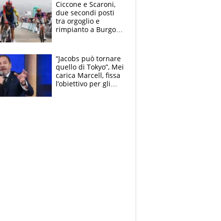
delle tensioni
Ciccone e Scaroni,
due secondi posti
tra orgoglio e
rimpianto a Burgos
e in Polonia. E si
rivede Pellizzari
“Jacobs può tornare
quello di Tokyo”, Mei
carica Marcell, fissa
l’obiettivo per gli
Europei e scherza
su Binaghi