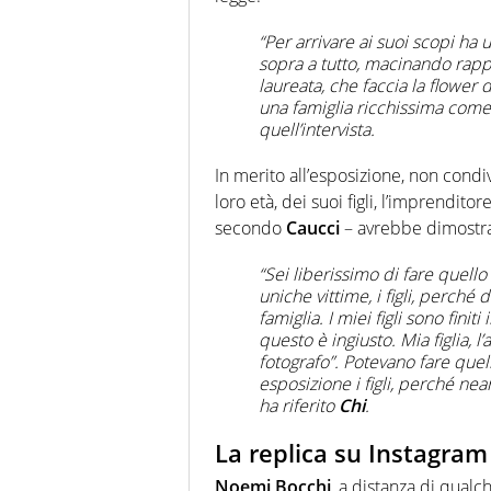
“Per arrivare ai suoi scopi ha 
sopra a tutto, macinando rappor
laureata, che faccia la
flower 
una famiglia ricchissima come 
quell’intervista.
In merito all’esposizione, non condi
loro età, dei suoi figli, l’imprendit
secondo
Caucci
– avrebbe dimostra
“Sei liberissimo di fare quell
uniche vittime, i figli, perché 
famiglia. I miei figli sono fin
questo è ingiusto. Mia figlia, l
fotografo”. Potevano fare quel
esposizione i figli, perché nea
ha riferito
Chi
.
La replica su Instagram
Noemi Bocchi
, a distanza di qualc