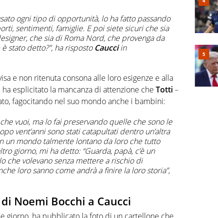
usato ogni tipo di opportunità, lo ha fatto passando
ti, sentimenti, famiglie. E poi siete sicuri che sia
designer
, che sia di Roma Nord, che provenga da
è stato detto?”, ha risposto
Caucci
in
visa e non ritenuta consona alle loro esigenze e alla
ore ha esplicitato la mancanza di attenzione che
Totti
–
to, fagocitando nel suo mondo anche i bambini:
o che vuoi, ma lo fai preservando quelle che sono le
dopo vent’anni sono stati catapultati dentro un’altra
iti in un mondo talmente lontano da loro che tutto
’altro giorno, mi ha detto: “Guarda, papà, c’è un
lo che volevano senza mettere a rischio di
nche loro sanno come andrà a finire la loro storia”,
 di Noemi Bocchi a Caucci
he giorno, ha pubblicato la foto di un cartellone che