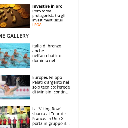
STORIE
Investire in oro
L’oro torna
SPECIALI
protagonista tra gli
investimenti sicuri
LEGGI
ESPERTI
ME GALLERY
CONTATTI
Italia di bronzo
anche
nell’acrobatica:
dominio nel
medagliere, ora
tocca a Ceccon, Curti
e compagni
Europei, Filippo
continuare
Pelati d’argento nel
solo tecnico: l’erede
di Minisini continua
a stupire, Los
Angeles è già nel
mirino
La “Viking Row”
sbarca al Tour de
France: la Uno-X
porta in gruppo il