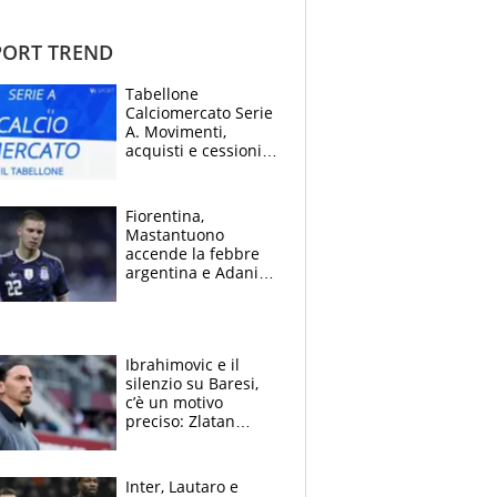
ORT TREND
Tabellone
Calciomercato Serie
A. Movimenti,
acquisti e cessioni:
estate 2026-27
Fiorentina,
Mastantuono
accende la febbre
argentina e Adani
impazzisce. Ma
Antognoni ‘rovina la
festa’ a Commisso
Ibrahimovic e il
silenzio su Baresi,
c’è un motivo
preciso: Zlatan
segnato dalla
tragedia del fratello
e dalla morte di
Inter, Lautaro e
Raiola