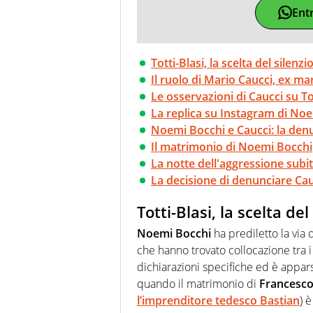
Ent
Totti-Blasi, la scelta del silen
Il ruolo di Mario Caucci, ex m
Le osservazioni di Caucci su T
La replica su Instagram di Noe
Noemi Bocchi e Caucci: la den
Il matrimonio di Noemi Bocchi
La notte dell'aggressione subi
La decisione di denunciare Cau
Totti-Blasi, la scelta de
Noemi Bocchi
ha prediletto la via 
che hanno trovato collocazione tra i
dichiarazioni specifiche ed è appar
quando il matrimonio di
Francesc
l’imprenditore tedesco Bastian
) 