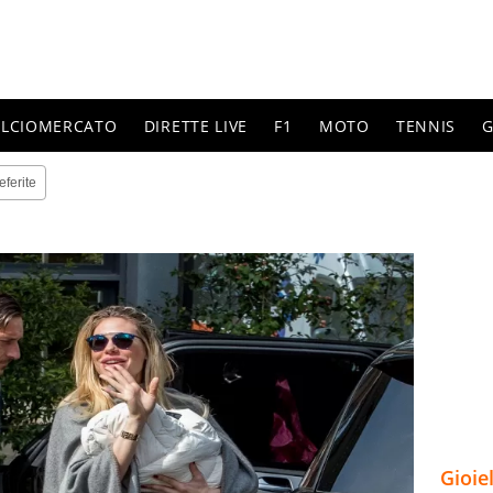
ALCIOMERCATO
DIRETTE LIVE
F1
MOTO
TENNIS
G
eferite
Gioie