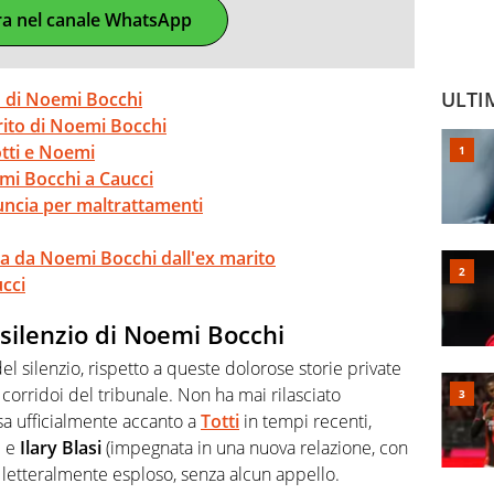
ra nel canale WhatsApp
ULTI
zio di Noemi Bocchi
arito di Noemi Bocchi
otti e Noemi
mi Bocchi a Caucci
uncia per maltrattamenti
ta da Noemi Bocchi dall'ex marito
cci
l silenzio di Noemi Bocchi
del silenzio, rispetto a queste dolorose storie private
 corridoi del tribunale. Non ha mai rilasciato
sa ufficialmente accanto a
Totti
in tempi recenti,
o
e
Ilary
Blasi
(impegnata in una nuova relazione, con
è letteralmente esploso, senza alcun appello.