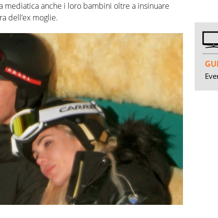
 mediatica anche i loro bambini oltre a insinuare
ra dell’ex moglie.
GUI
Even