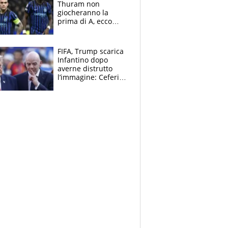
Thuram non
giocheranno la
prima di A, ecco
perchè. Tutto sulle
spalle di Pio
Esposito ma la
FIFA, Trump scarica
garanzia è Stankovic
Infantino dopo
averne distrutto
l’immagine: Ceferin
sceglie la
Supercoppa per il
contrattacco