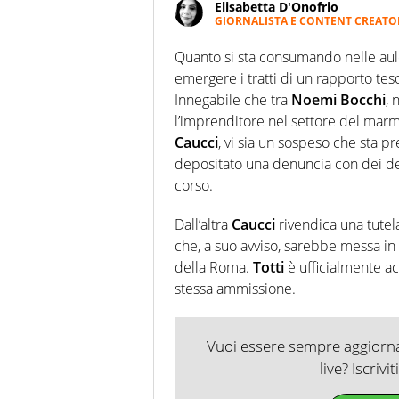
Elisabetta D'Onofrio
GIORNALISTA E CONTENT CREATO
Giornalista professionista dal 
soprattutto di calcio, di sport
Quanto si sta consumando nelle aule
nell'ambito della creazione di 
emergere i tratti di un rapporto teso,
ruolo di libero. Cura una classi
Innegabile che tra
Noemi
Bocchi
,
l’imprenditore nel settore del marm
Caucci
, vi sia un sospeso che sta p
depositato una denuncia con dei dett
corso.
Dall’altra
Caucci
rivendica una tutela
che, a suo avviso, sarebbe messa in
della Roma.
Totti
è ufficialmente a
stessa ammissione.
Vuoi essere sempre aggiornat
live? Iscrivi