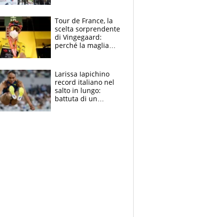
rito della Norvegia
di Haaland e
compagni
Tour de France, la
scelta sorprendente
di Vingegaard:
perché la maglia
gialla indossa la
mascherina, il
rischio da evitare
Larissa Iapichino
record italiano nel
salto in lungo:
battuta di un
centimetro mamma
Fiona May