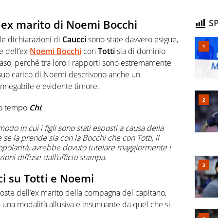
, ex marito di Noemi Bocchi
SP
e dichiarazioni di
Caucci
sono state davvero esigue,
e dell’ex
Noemi Bocchi
con
Totti
sia di dominio
aso, perché tra loro i rapporti sono estremamente
a suo carico di Noemi descrivono anche un
innegabile e evidente timore.
uo tempo
Chi
:
do in cui i figli sono stati esposti a causa della
se la prende sia con la Bocchi che con Totti, il
opolarità, avrebbe dovuto tutelare maggiormente i
zioni diffuse dall’ufficio stampa.
ci su Totti e Noemi
isposte dell’ex marito della compagna del capitano,
una modalità allusiva e insunuante da quel che si