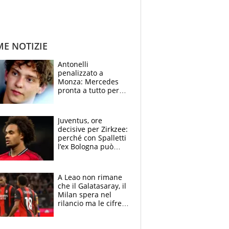
ME NOTIZIE
Antonelli
penalizzato a
Monza: Mercedes
pronta a tutto per
frenare Ferrari.
Vasseur avverte
sull’ADUO: “Cambia
Juventus, ore
poco”
decisive per Zirkzee:
perché con Spalletti
l’ex Bologna può
cambiare il volto dei
bianconeri
A Leao non rimane
che il Galatasaray, il
Milan spera nel
rilancio ma le cifre
non soddisfano: il
crollo nell'estate