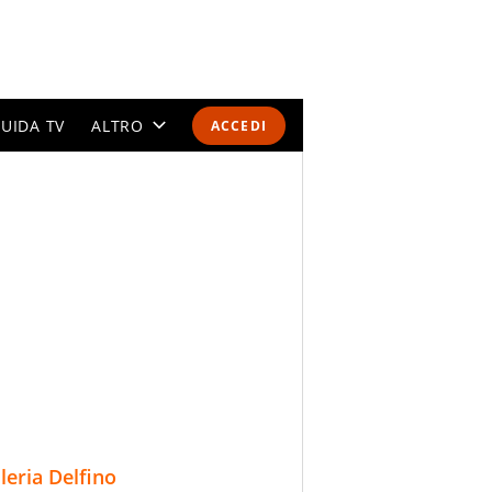
UIDA TV
ALTRO
ACCEDI
CALENDARI E CLASSIFICHE
ALTRI SPORT
MONDIALI 2026
OLIMPIADI
GOSSIP
LIFESTYLE
lleria Delfino