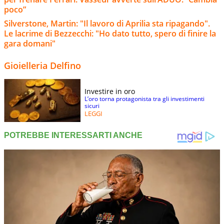
poco”
Silverstone, Martin: "Il lavoro di Aprilia sta ripagando".
Le lacrime di Bezzecchi: "Ho dato tutto, spero di finire la
gara domani"
Gioielleria Delfino
Investire in oro
L’oro torna protagonista tra gli investimenti
sicuri
LEGGI