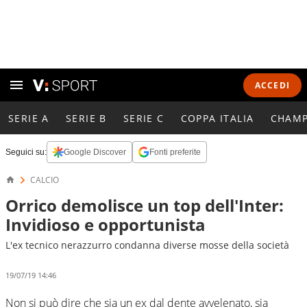
ACCEDI
SERIE A
SERIE B
SERIE C
COPPA ITALIA
CHAMP
Seguici su:
Google Discover
Fonti preferite
CALCIO
Orrico demolisce un top dell'Inter:
Invidioso e opportunista
L'ex tecnico nerazzurro condanna diverse mosse della società
19/07/19 14:46
Non si può dire che sia un ex dal dente avvelenato, sia