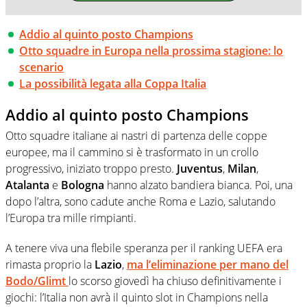
Addio al quinto posto Champions
Otto squadre in Europa nella prossima stagione: lo
scenario
La possibilità legata alla Coppa Italia
Addio al quinto posto Champions
Otto squadre italiane ai nastri di partenza delle coppe
europee, ma il cammino si è trasformato in un crollo
progressivo, iniziato troppo presto.
Juventus
,
Milan
,
Atalanta
e
Bologna
hanno alzato bandiera bianca. Poi, una
dopo l’altra, sono cadute anche Roma e Lazio, salutando
l’Europa tra mille rimpianti.
A tenere viva una flebile speranza per il ranking UEFA era
rimasta proprio la
Lazio
,
ma l’eliminazione per mano del
Bodo/Glimt
lo scorso giovedì ha chiuso definitivamente i
giochi: l’Italia non avrà il quinto slot in Champions nella