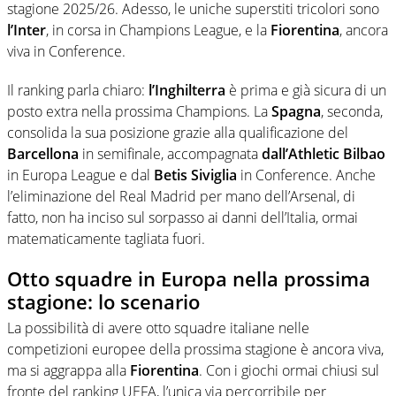
stagione 2025/26. Adesso, le uniche superstiti tricolori sono
l’Inter
, in corsa in Champions League, e la
Fiorentina
, ancora
viva in Conference.
Il ranking parla chiaro:
l’Inghilterra
è prima e già sicura di un
posto extra nella prossima Champions. La
Spagna
, seconda,
consolida la sua posizione grazie alla qualificazione del
Barcellona
in semifinale, accompagnata
dall’Athletic
Bilbao
in Europa League e dal
Betis
Siviglia
in Conference. Anche
l’eliminazione del Real Madrid per mano dell’Arsenal, di
fatto, non ha inciso sul sorpasso ai danni dell’Italia, ormai
matematicamente tagliata fuori.
Otto squadre in Europa nella prossima
stagione: lo scenario
La possibilità di avere otto squadre italiane nelle
competizioni europee della prossima stagione è ancora viva,
ma si aggrappa alla
Fiorentina
. Con i giochi ormai chiusi sul
fronte del ranking UEFA, l’unica via percorribile per