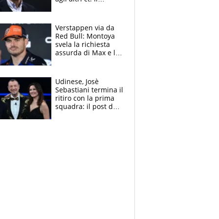
Borussia tenta un
altro sgarbo agli
azzurri
Verstappen via da
Red Bull: Montoya
svela la richiesta
assurda di Max e lo
avverte: “Sicuro
Mercedes e
McLaren siano
Udinese, Josè
meglio?”
Sebastiani termina il
ritiro con la prima
squadra: il post del
figlio di Amadeus e
Sanremo sullo
sfondo