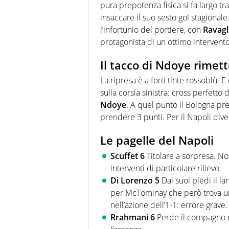
pura prepotenza fisica si fa largo t
insaccare il suo sesto gol stagionale
l’infortunio del portiere, con
Ravagl
protagonista di un ottimo interven
Il tacco di Ndoye rimett
La ripresa è a forti tinte rossoblù.
sulla corsia sinistra: cross perfetto
Ndoye
. A quel punto il Bologna pr
prendere 3 punti. Per il Napoli div
Le pagelle del Napoli
Scuffet 6
Titolare a sorpresa. No
interventi di particolare rilievo.
Di Lorenzo 5
Dai suoi piedi il l
per McTominay che però trova un
nell’azione dell’1-1: errore grave.
Rrahmani 6
Perde il compagno d