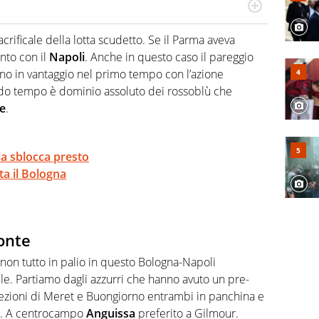
a tesi di laurea sugli stadi di proprietà in Italia. Il calcio
abile tra passione e professione. Per Virgilio Sport
crificale della lotta scudetto. Se il Parma aveva
aglia l'universo mondo dello sport per antonomasia
anto con il
Napoli
. Anche in questo caso il pareggio
rtano in vantaggio nel primo tempo con l’azione
do tempo è dominio assoluto dei rossoblù che
e
.
la sblocca presto
ta il Bologna
Conte
non tutto in palio in questo Bologna-Napoli
le. Partiamo dagli azzurri che hanno avuto un pre-
efezioni di Meret e Buongiorno entrambi in panchina e
. A centrocampo
Anguissa
preferito a Gilmour.