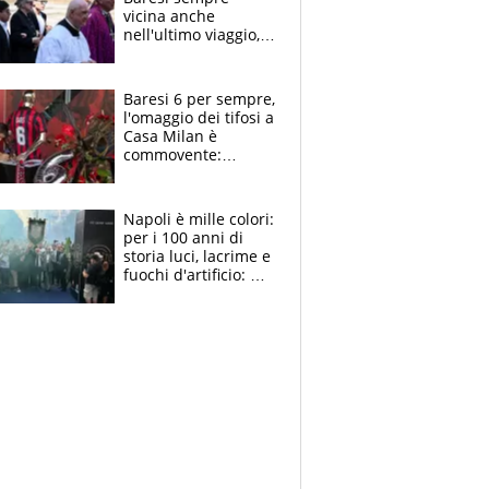
vicina anche
nell'ultimo viaggio,
la moglie Maura, i
figli e i suoi cari
circondati
Baresi 6 per sempre,
dall'affetto dei tifosi
l'omaggio dei tifosi a
Casa Milan è
commovente:
maglie, bandiere,
sciarpe, lacrime e
bigliettini
Napoli è mille colori:
per i 100 anni di
storia luci, lacrime e
fuochi d'artificio: De
Laurentiis salta al
coro anti-Juve