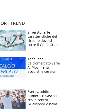
ORT TREND
Silverstone, le
caratteristiche del
circuito dove si
corre il Gp di Gran
Bretagna del
Motomondiale
Tabellone
Calciomercato Serie
A. Movimenti,
acquisti e cessioni:
estate 2026-27
Zverev, addio
numero 1: Sascha
crolla contro
Griekspoor e nella
sfida a due con