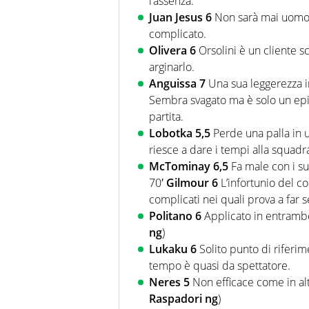
l’assenza.
Juan Jesus 6
Non sarà mai uomo 
complicato.
Olivera 6
Orsolini è un cliente 
arginarlo.
Anguissa 7
Una sua leggerezza i
Sembra svagato ma è solo un episod
partita.
Lobotka 5,5
Perde una palla in 
riesce a dare i tempi alla squadra
McTominay 6,5
Fa male con i suo
70′
Gilmour 6
L’infortunio del c
complicati nei quali prova a far s
Politano 6
Applicato in entrambe 
ng
)
Lukaku 6
Solito punto di riferim
tempo è quasi da spettatore.
Neres 5
Non efficace come in alt
Raspadori ng
)