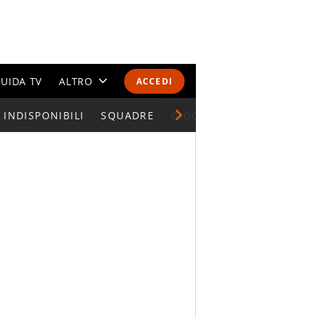
UIDA TV
ALTRO
ACCEDI
INDISPONIBILI
CALENDARI E CLASSIFICHE
SQUADRE
GIOCATORI SERIE A
ALTRI SPORT
MONDIALI 2026
OLIMPIADI
GOSSIP
LIFESTYLE