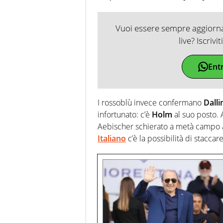
Vuoi essere sempre aggiornat
live? Iscrivi
Ent
I rossoblù invece confermano
Dalli
infortunato: c’è
Holm
al suo posto. 
Aebischer schierato a metà campo a
Italiano
c’è la possibilità di stacca