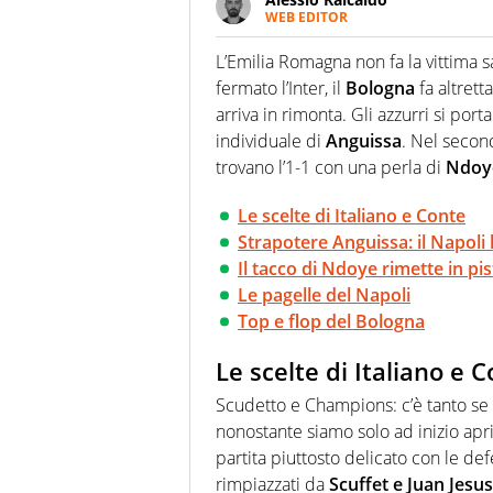
WEB EDITOR
Un figlio che si chiama Diego e l
quale filo conduttore irrinunci
L’Emilia Romagna non fa la vittima sa
indaga, approfondisce e scand
fermato l’Inter, il
Bologna
fa altrett
arriva in rimonta. Gli azzurri si po
individuale di
Anguissa
. Nel secon
trovano l’1-1 con una perla di
Ndoy
Le scelte di Italiano e Conte
Strapotere Anguissa: il Napoli 
Il tacco di Ndoye rimette in pis
Le pagelle del Napoli
Top e flop del Bologna
Le scelte di Italiano e 
Scudetto e Champions: c’è tanto se 
nonostante siamo solo ad inizio apri
partita piuttosto delicato con le d
rimpiazzati da
Scuffet e Juan Jesus