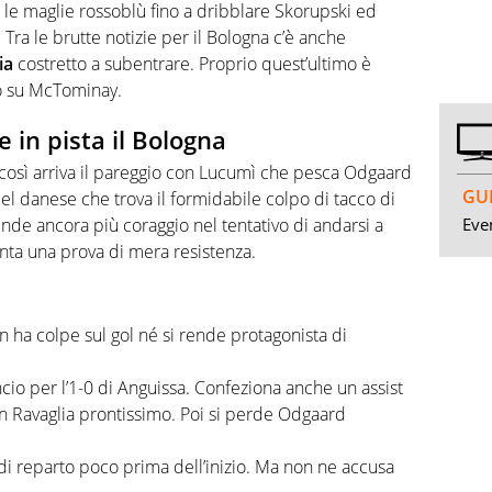
ra le maglie rossoblù fino a dribblare Skorupski ed
. Tra le brutte notizie per il Bologna c’è anche
ia
costretto a subentrare. Proprio quest’ultimo è
to su McTominay.
e in pista il Bologna
 E così arriva il pareggio con Lucumì che pesca Odgaard
GUI
 del danese che trova il formidabile colpo di tacco di
Even
ende ancora più coraggio nel tentativo di andarsi a
enta una prova di mera resistenza.
n ha colpe sul gol né si rende protagonista di
ancio per l’1-0 di Anguissa. Confeziona anche un assist
 Ravaglia prontissimo. Poi si perde Odgaard
i reparto poco prima dell’inizio. Ma non ne accusa