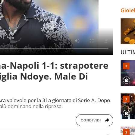
Gioie
ULTI
na-Napoli 1-1: strapotere
glia Ndoye. Male Di
l'Ara valevole per la 31a giornata di Serie A. Dopo
blù dominano nella ripresa.
CONDIVIDI