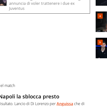
annuncia di voler trattenere i due ex
Juventus
del match
Napoli la sblocca presto
risultato. Lancio di Di Lorenzo per
Anguissa
che di