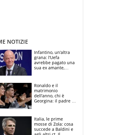
ME NOTIZIE
Infantino, un’altra
grana: l’Uefa
avrebbe pagato una
sua ex amante,
scoppia lo scandalo
Ronaldo e il
matrimonio
dell’anno, chi è
Georgina: il padre in
galera, l’incontro da
Gucci e il boom
social
Italia, le prime
mosse di Zola: cosa
succede a Baldini e
agli altri ct. Il