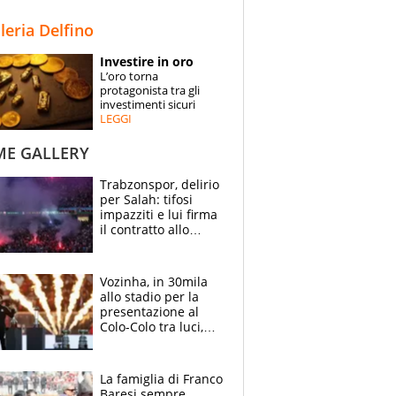
STORIE
lleria Delfino
SPECIALI
Investire in oro
L’oro torna
ESPERTI
protagonista tra gli
investimenti sicuri
LEGGI
CONTATTI
ME GALLERY
Trabzonspor, delirio
per Salah: tifosi
impazziti e lui firma
il contratto allo
stadio
Vozinha, in 30mila
allo stadio per la
presentazione al
Colo-Colo tra luci,
spettacolo, elicotteri
e paracadutisti
La famiglia di Franco
Baresi sempre