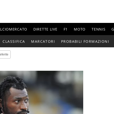
ALCIOMERCATO
DIRETTE LIVE
F1
MOTO
TENNIS
G
CLASSIFICA
MARCATORI
PROBABILI FORMAZIONI
eferite