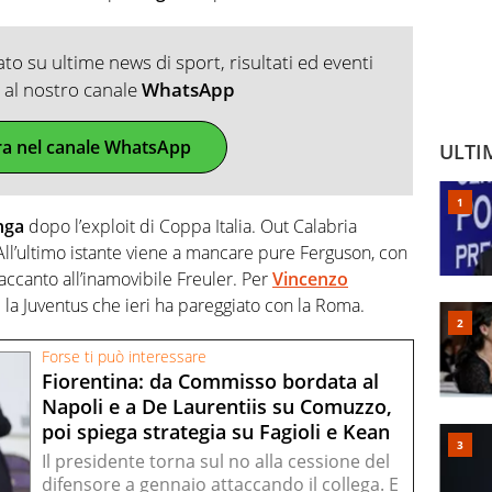
o su ultime news di sport, risultati ed eventi
ti al nostro canale
WhatsApp
ra nel canale WhatsApp
ULTI
nga
dopo l’exploit di Coppa Italia. Out Calabria
All’ultimo istante viene a mancare pure Ferguson, con
ccanto all’inamovibile Freuler. Per
Vincenzo
re la Juventus che ieri ha pareggiato con la Roma.
Forse ti può interessare
Fiorentina: da Commisso bordata al
Napoli e a De Laurentiis su Comuzzo,
poi spiega strategia su Fagioli e Kean
Il presidente torna sul no alla cessione del
difensore a gennaio attaccando il collega. E