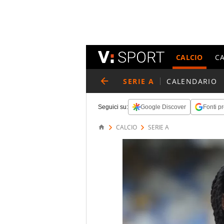
CALCIO
C
SERIE A
CALENDARIO
Seguici su:
Google Discover
Fonti pr
CALCIO
SERIE A