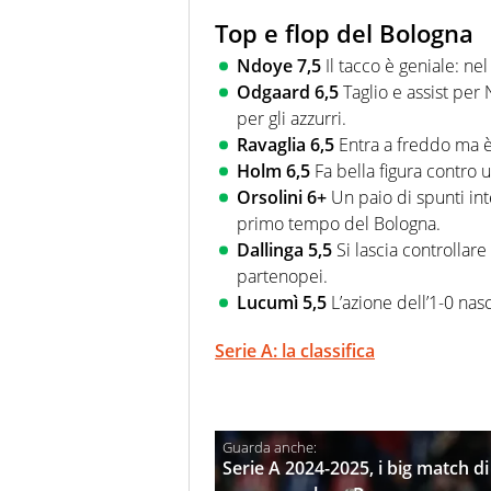
Top e flop del Bologna
Ndoye 7,5
Il tacco è geniale: n
Odgaard 6,5
Taglio e assist per
per gli azzurri.
Ravaglia 6,5
Entra a freddo ma è 
Holm 6,5
Fa bella figura contro
Orsolini 6+
Un paio di spunti int
primo tempo del Bologna.
Dallinga 5,5
Si lascia controllar
partenopei.
Lucumì 5,5
L’azione dell’1-0 nas
Serie A: la classifica
Serie A 2024-2025, i big match di