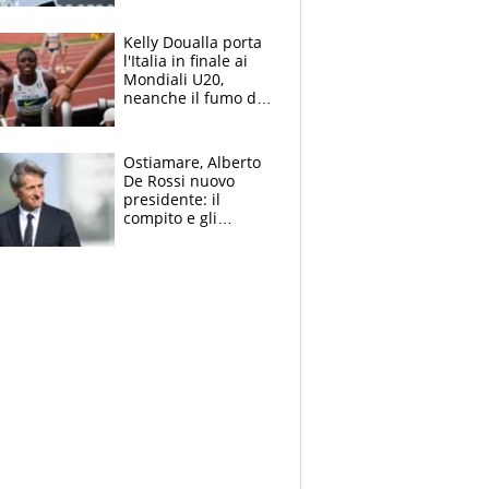
Sinner si conferma
terzo. Quanti malori
Kelly Doualla porta
a Montreal
l'Italia in finale ai
Mondiali U20,
neanche il fumo di
un incendio la frena
sui 100 metri
Ostiamare, Alberto
De Rossi nuovo
presidente: il
compito e gli
obiettivi ricevuti dal
figlio Daniele