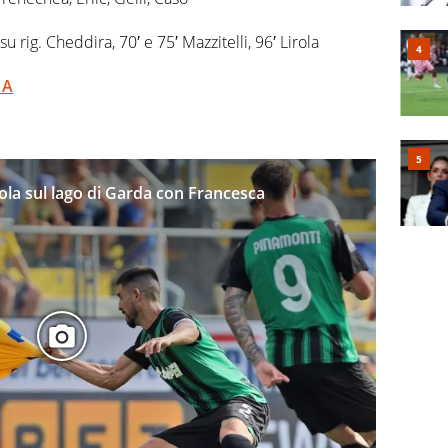
su rig. Cheddira, 70′ e 75′ Mazzitelli, 96′ Lirola
 A
la sul lago di Garda con Francesca