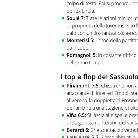
colpo di testa. Poi si procura un 
dell’ex Lirola.
Soulé 7:
Tutte le azioni migliori 
di proprietà della Juventus. Suo l
palo con un tiro fantastico: avreb
Monterisi 5:
L’eroe della partita
da incubo.
Romagnoli 5:
In costante diffico
nel primo tempo.
I top e flop del Sassuol
Pinamonti 7,5:
Chissà che non avv
attaccante di Inter ed Empoli sta
al Verona, la doppietta al Frosin
per ambire a una stagione di alto 
Viña 6,5:
Si lascia alle spalle pre
protagonista nell’azione del vant
Berardi 6:
Che spettacolo vederl
Laurienté: 5,5:
Siamo abituati a v