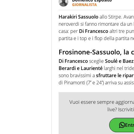
GIORNALISTA
Da vent’anni in campo e sul cam
Passione smisurata per il calcio
Harakiri Sassuolo
allo Stirpe. Avan
guai a dirgli di no
neroverdi si fanno rimontare da un 
casa: per
Di Francesco
altri tre pu
partita e i top e i flop della partita n
Frosinone-Sassuolo, la c
Di Francesco
sceglie
Soulé e Baez
Berardi e Laurienté
larghi nel trid
sono bravissimi a
sfruttare le ripa
di Pinamonti (7′ e 24′) arriva su assi
Vuoi essere sempre aggiornat
live? Iscrivi
Ent