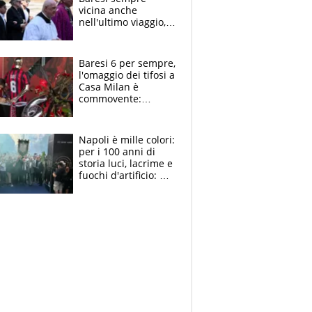
vicina anche
nell'ultimo viaggio,
la moglie Maura, i
figli e i suoi cari
circondati
Baresi 6 per sempre,
dall'affetto dei tifosi
l'omaggio dei tifosi a
Casa Milan è
commovente:
maglie, bandiere,
sciarpe, lacrime e
bigliettini
Napoli è mille colori:
per i 100 anni di
storia luci, lacrime e
fuochi d'artificio: De
Laurentiis salta al
coro anti-Juve