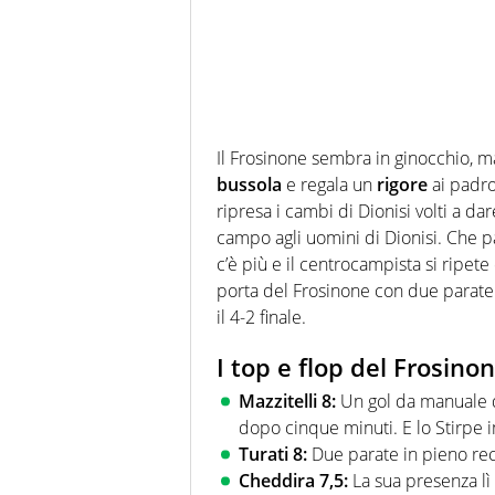
Il Frosinone sembra in ginocchio, m
bussola
e regala un
rigore
ai padro
ripresa i cambi di Dionisi volti a dar
campo agli uomini di Dionisi. Che 
c’è più e il centrocampista si ripet
porta del Frosinone con due parate 
il 4-2 finale.
I top e flop del Frosino
Mazzitelli 8:
Un gol da manuale de
dopo cinque minuti. E lo Stirpe 
Turati 8:
Due parate in pieno re
Cheddira 7,5:
La sua presenza lì