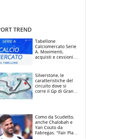
ORT TREND
Tabellone
Calciomercato Serie
A. Movimenti,
acquisti e cessioni:
estate 2026-27
Silverstone, le
caratteristiche del
circuito dove si
corre il Gp di Gran
Bretagna del
Motomondiale
Como da Scudetto,
anche Chalobah e
Yan Couto da
Fabregas. "Fair Play
Finanziario?