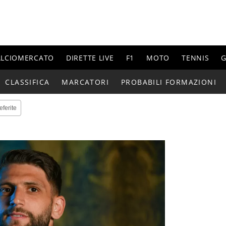
ALCIOMERCATO
DIRETTE LIVE
F1
MOTO
TENNIS
G
CLASSIFICA
MARCATORI
PROBABILI FORMAZIONI
eferite