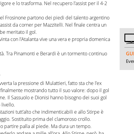
rigore e lo trasforma. Nel recupero l’assist per il 4-2
del Frosinone partono dei piedi del talento argentino
’assist da corner per Mazzitelli. Nel finale centra un
be meritato il gol.
 vinta con l’Atalanta vive una vera e propria domenica
GUI
ltà. Tra Pinamonti e Berardi è un tormento continuo
Even
o
erta la pressione di Mulattieri, fatto sta che l’ex
 finalmente mostrando tutto il suo valore: dopo il gol
one. Il Sassuolo e Dionisi hanno bisogno dei suoi gol
livello.
stazioni tutt’alto che indimenticabili e allo Stirpe è
aggio. Sostituito prima del clamoroso crollo.
o partire palla al piede. Ma dura un tempo.
ederlo andare a mille all’ora. Allo Stirpe, però, ha