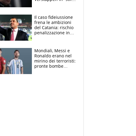
Antonelli”. Colapinto
derubato, che
attacco all’Italia
Il caso fideiussione
frena le ambizioni
del Catania: rischio
penalizzazione in
classifica, cosa
succede?
Mondiali, Messi e
Ronaldo erano nel
mirino dei terroristi:
pronte bombe
contro la Pulce