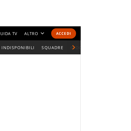
UIDA TV
ALTRO
ACCEDI
INDISPONIBILI
CALENDARI E CLASSIFICHE
SQUADRE
GIOCATORI SERIE A
ALTRI SPORT
MONDIALI 2026
OLIMPIADI
GOSSIP
LIFESTYLE