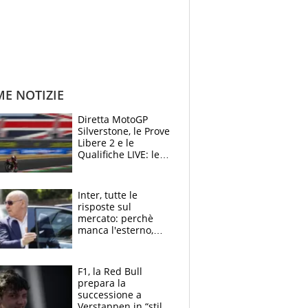
ME NOTIZIE
Diretta MotoGP
Silverstone, le Prove
Libere 2 e le
Qualifiche LIVE: le
Aprilia vogliono la
conferma in prima
fila
Inter, tutte le
risposte sul
mercato: perchè
manca l'esterno,
perchè Romero è
sfumato, quale è il
vero obiettivo di
F1, la Red Bull
Marotta
prepara la
successione a
Verstappen in “stile