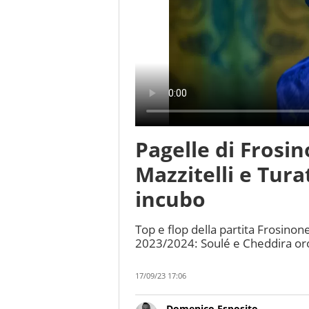
Pagelle di Frosi
Mazzitelli e Turat
incubo
Top e flop della partita Frosinon
2023/2024: Soulé e Cheddira oro
17/09/23 17:06
Domenico Esposito