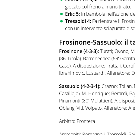
giocato col freno a mano tirato.
Erlic 5:
In bambola nell’azione de
Tressoldi 4:
Fa rientrare il Frosi
con un intervento sciagurato e s
Frosinone-Sassuolo: il 
Frosinone (4-3-3):
Turati; Oyono, Mo
(86′ Lirola), Barrenechea (69′ Garrita
Caso). A disposizione: Frattali, Cerof
Ibrahimovic, Lusuardi. Allenatore: 
Sassuolo (4-2-3-1):
Cragno; Toljan, E
Castillejo), M. Henrique; Berardi, Ba
Pinamonti (80′ Mulattieri). A disposiz
Obiang, Viti, Volpato. Allenatore: Ale
Arbitro: Prontera
Ammoniti: Romagnoli, Tressoldi, Barr