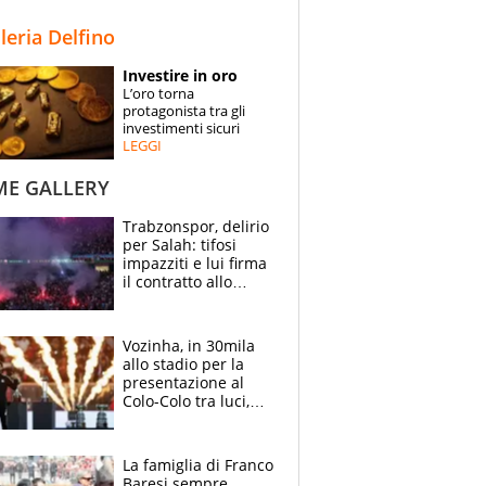
STORIE
lleria Delfino
SPECIALI
Investire in oro
L’oro torna
ESPERTI
protagonista tra gli
investimenti sicuri
LEGGI
CONTATTI
ME GALLERY
Trabzonspor, delirio
per Salah: tifosi
impazziti e lui firma
il contratto allo
stadio
Vozinha, in 30mila
allo stadio per la
presentazione al
Colo-Colo tra luci,
spettacolo, elicotteri
e paracadutisti
La famiglia di Franco
Baresi sempre