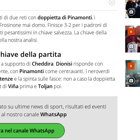
po per vivere ogni evento in tutte le sue sfaccettature.
 e per la sfera di cuoio. Il pallone è una cosa serissima,
ti di due reti con
doppietta di Pinamonti
, i
Frosinone mai domo. Finisce 3-2 per i padroni di
nti pesantissimi in chiave salvezza. La chiave della
ella nostra analisi.
hiave della partita
a supporto di
Cheddira
.
Dionisi
risponde con
ente, con
Pinamonti
come centravanti. I neroverdi
rtenze
e la spinta sulle fasce: non a caso la doppietta
st di
Viña
prima e
Toljan
poi.
o su ultime news di sport, risultati ed eventi
ti al nostro canale
WhatsApp
ra nel canale WhatsApp