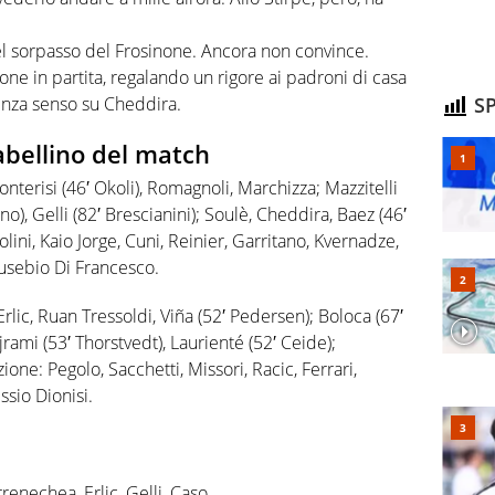
l sorpasso del Frosinone. Ancora non convince.
none in partita, regalando un rigore ai padroni di casa
SP
enza senso su Cheddira.
tabellino del match
nterisi (46′ Okoli), Romagnoli, Marchizza; Mazzitelli
no), Gelli (82′ Brescianini); Soulè, Cheddira, Baez (46′
olini, Kaio Jorge, Cuni, Reinier, Garritano, Kvernadze,
Eusebio Di Francesco.
rlic, Ruan Tressoldi, Viña (52′ Pedersen); Boloca (67′
jrami (53′ Thorstvedt), Laurienté (52′ Ceide);
ione: Pegolo, Sacchetti, Missori, Racic, Ferrari,
ssio Dionisi.
enechea, Erlic, Gelli, Caso