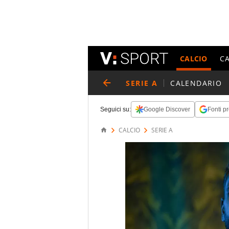
CALCIO
C
SERIE A
CALENDARIO
Seguici su:
Google Discover
Fonti pr
CALCIO
SERIE A