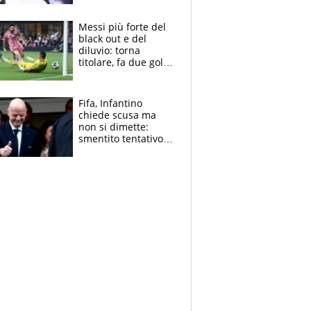
Pagheremo la
multa"
Messi più forte del
black out e del
diluvio: torna
titolare, fa due gol e
un assist e trascina
l'Inter Miami, altro
che ritiro
Fifa, Infantino
chiede scusa ma
non si dimette:
smentito tentativo di
corruzione al
Marocco