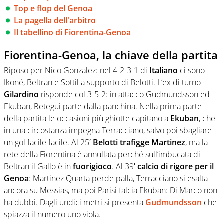
Top e flop del Genoa
La pagella dell'arbitro
Il tabellino di Fiorentina-Genoa
Fiorentina-Genoa, la chiave della partita
Riposo per Nico Gonzalez: nel 4-2-3-1 di
Italiano
ci sono
Ikoné, Beltran e Sottil a supporto di Belotti. L’ex di turno
Gilardino
risponde col 3-5-2: in attacco Gudmundsson ed
Ekuban, Retegui parte dalla panchina. Nella prima parte
della partita le occasioni più ghiotte capitano a
Ekuban
, che
in una circostanza impegna Terracciano, salvo poi sbagliare
un gol facile facile. Al 25′
Belotti trafigge Martinez
, ma la
rete della Fiorentina è annullata perché sull’imbucata di
Beltran il Gallo è in
fuorigioco
. Al 39′
calcio di rigore per il
Genoa
: Martinez Quarta perde palla, Terracciano si esalta
ancora su Messias, ma poi Parisi falcia Ekuban: Di Marco non
ha dubbi. Dagli undici metri si presenta
Gudmundsson
che
spiazza il numero uno viola.