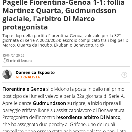
Pagelle Fiorentina-Genoa 1-1: follia
Martinez Quarta, Gudmundsson
glaciale, l'arbitro Di Marco
protagonista
Top e flop della partita Fiorentina-Genoa, valevole per la 32°
giornata di serie A 2023/2024: esordio complicato tra i big per Di
Marco. Quarta da incubo, Ekuban e Bonaventura ok
15/04/24 20:35
5 min di lettura
Domenico Esposito
GIORNALISTA
Da vent’anni in campo e sul campo per vivere ogni evento
in tutte le sue sfaccettature. Passione smisurata per il
Fiorentina e Genoa
si dividono la posta in palio nel primo
calcio e per la sfera di cuoio. Il pallone è una cosa
posticipo del lunedì valevole per la 32a giornata di Serie A.
serissima, guai a dirgli di no
Apre le danze
Gudmundsson
su rigore, a inizio ripresa il
pareggio griffato Ikoné su assist capolavoro di Bonaventura.
Protagonista dell’incontro l’
esordiente arbitro Di Marco
,
che ha assegnato due penalty al Grifone, uno dei quali
cancellato dopo essere stato richiamato dal Var, e annullato