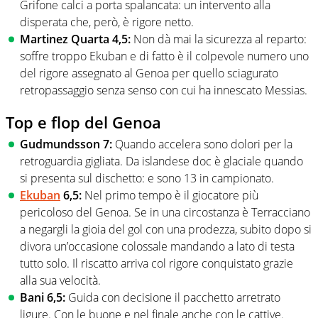
Grifone calci a porta spalancata: un intervento alla
disperata che, però, è rigore netto.
Martinez Quarta 4,5:
Non dà mai la sicurezza al reparto:
soffre troppo Ekuban e di fatto è il colpevole numero uno
del rigore assegnato al Genoa per quello sciagurato
retropassaggio senza senso con cui ha innescato Messias.
Top e flop del Genoa
Gudmundsson 7:
Quando accelera sono dolori per la
retroguardia gigliata. Da islandese doc è glaciale quando
si presenta sul dischetto: e sono 13 in campionato.
Ekuban
6,5:
Nel primo tempo è il giocatore più
pericoloso del Genoa. Se in una circostanza è Terracciano
a negargli la gioia del gol con una prodezza, subito dopo si
divora un’occasione colossale mandando a lato di testa
tutto solo. Il riscatto arriva col rigore conquistato grazie
alla sua velocità.
Bani 6,5:
Guida con decisione il pacchetto arretrato
ligure. Con le buone e nel finale anche con le cattive.