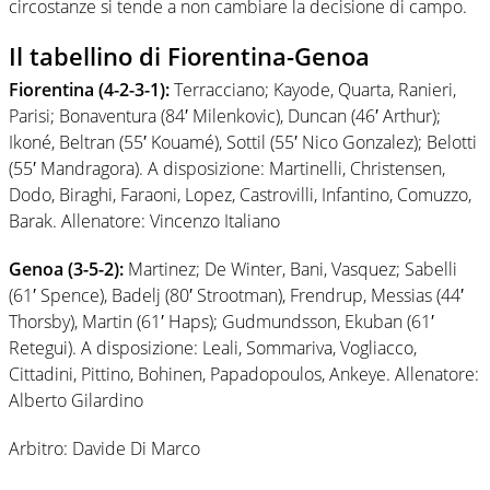
circostanze si tende a non cambiare la decisione di campo.
Il tabellino di Fiorentina-Genoa
Fiorentina (4-2-3-1):
Terracciano; Kayode, Quarta, Ranieri,
Parisi; Bonaventura (84′ Milenkovic), Duncan (46′ Arthur);
Ikoné, Beltran (55′ Kouamé), Sottil (55′ Nico Gonzalez); Belotti
(55′ Mandragora). A disposizione: Martinelli, Christensen,
Dodo, Biraghi, Faraoni, Lopez, Castrovilli, Infantino, Comuzzo,
Barak. Allenatore: Vincenzo Italiano
Genoa (3-5-2):
Martinez; De Winter, Bani, Vasquez; Sabelli
(61′ Spence), Badelj (80′ Strootman), Frendrup, Messias (44′
Thorsby), Martin (61′ Haps); Gudmundsson, Ekuban (61′
Retegui). A disposizione: Leali, Sommariva, Vogliacco,
Cittadini, Pittino, Bohinen, Papadopoulos, Ankeye. Allenatore:
Alberto Gilardino
Arbitro: Davide Di Marco