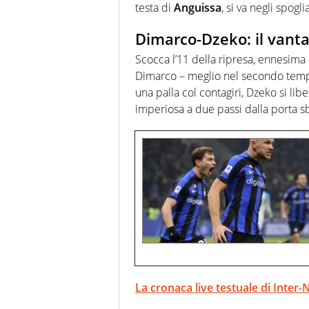
testa di
Anguissa
, si va negli spogli
Dimarco-Dzeko: il vantag
Scocca l’11 della ripresa, ennesima a
Dimarco – meglio nel secondo tempo
una palla col contagiri, Dzeko si li
imperiosa a due passi dalla porta sb
La cronaca live testuale di Inter-