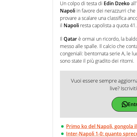
Un colpo di testa di
Edin Dzeko
all
Napoli
in favore dei nerazzurri che
provare a scalare una classifica anc
il
Napoli
resta capolista a quota 41.
Il
Qatar
è ormai un ricordo, la baldor
messo alle spalle. Il calcio che cont
congeniali: bentornata serie A, le lu
sono state il più gradito dei ritorni.
Vuoi essere sempre aggiornat
live? Iscrivi
Ent
Primo ko del Napoli, gongola i
Inter-Napoli 1-0: quanto spre