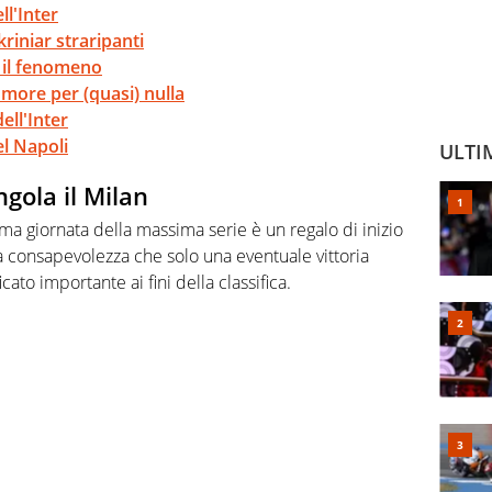
ll'Inter
kriniar straripanti
a il fenomeno
rumore per (quasi) nulla
ell'Inter
el Napoli
ULTI
gola il Milan
ma giornata della massima serie è un regalo di inizio
la consapevolezza che solo una eventuale vittoria
to importante ai fini della classifica.