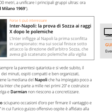
00 metri, a unificare i principali gruppi ultras: ora
 Milano 1969
“).
Forse ti può interessare
Inter-Napoli: la prova di Sozza ai raggi
X dopo le polemiche
L’Inter infligge al Napoli la prima sconfitta
in campionato: ma sui social finisce sotto
GUI
attacco la direzione dell’arbitro Sozza, che
Even
aveva già scatenato polemiche alla vigilia
sempre la parentesi qatariota e si vede subito, il
dei minuti, ospiti compatti e ben organizzati,
Bene la mediana del
Napoli
che ha impiegato poco a
lita Inter che parte a mille nei primi 20′ e costruisce
elga e
Darmian
non riescono a concretizzare.
co
sciupano occasioni d’oro per firmare il vantaggio e
′ in cui l’unico guizzo offensivo ospite è affidato alla