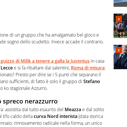
zione di un gruppo che ha amalgamato bel gioco e
ande sogno dello scudetto. Invece accade il contrario.
l guizzo di Milik a tenere a galla la Juventus
in casa
a
Lecce
e si fa ribaltare dai salentini,
Roma di misura
:
mpionato? Presto per dire se i 5 punti che separano il
ano sufficienti, di fatto è solo il gruppo di
Stefano
o ko stagionale Azzurro.
o spreco nerazzurro
: assistita dal tutto esaurito del
Meazza
e dal solito
l tifo caldo della
curva Nord interista
(data storica
 gennaio: rinnovamento radicale nella forma, un unico