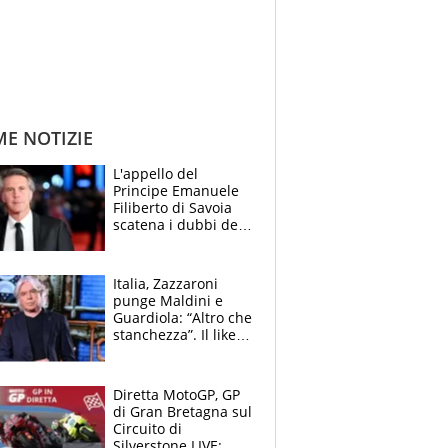
ME NOTIZIE
L'appello del
Principe Emanuele
Filiberto di Savoia
scatena i dubbi dei
tifosi: "E' una
trappola"
Italia, Zazzaroni
punge Maldini e
Guardiola: “Altro che
stanchezza”. Il like
di Mancini e le
polemiche sui social
Diretta MotoGP, GP
di Gran Bretagna sul
Circuito di
Silverstone LIVE: