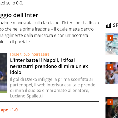
atoi sullo 0-0.
gio dell’Inter
zione manovrata sulla fascia per l’Inter che si affida a
SP
 che nella prima frazione – il quale mette dentro
bera agilmente dalla marcatura e con un’incornata
locca il parziale.
Forse ti può interessare
L'Inter batte il Napoli, i tifosi
nerazzurri prendono di mira un ex
idolo
Il gol di Dzeko infligge la prima sconfitta ai
partenopei, il web interista esulta e prende
di mira il suo ex e mai amato allenatore,
Luciano Spalletti
Napoli 1-0