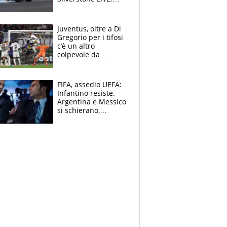
Aprilia vuole
un'altra impresa,
Ducati in affanno
Juventus, oltre a Di
Gregorio per i tifosi
c’è un altro
colpevole da
mandar via
FIFA, assedio UEFA:
Infantino resiste.
Argentina e Messico
si schierano,
CONCACAF spaccata