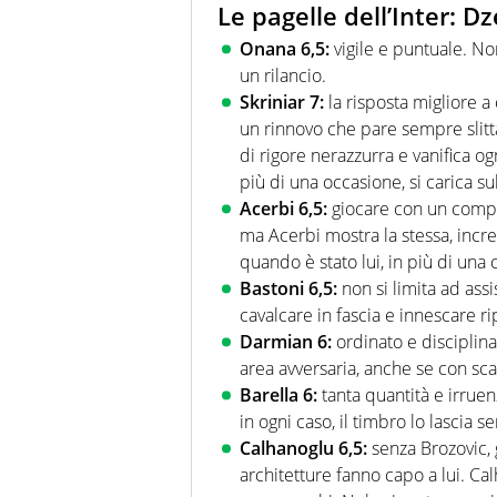
Le pagelle dell’Inter: Dz
Onana 6,5:
vigile e puntuale. No
un rilancio.
Skriniar 7:
la risposta migliore a
un rinnovo che pare sempre slittar
di rigore nerazzurra e vanifica ogn
più di una occasione, si carica sul
Acerbi 6,5:
giocare con un compa
ma Acerbi mostra la stessa, incred
quando è stato lui, in più di un
Bastoni 6,5:
non si limita ad ass
cavalcare in fascia e innescare r
Darmian 6:
ordinato e disciplinat
area avversaria, anche se con scars
Barella 6:
tanta quantità e irruen
in ogni caso, il timbro lo lascia 
Calhanoglu 6,5:
senza Brozovic, 
architetture fanno capo a lui. Calh