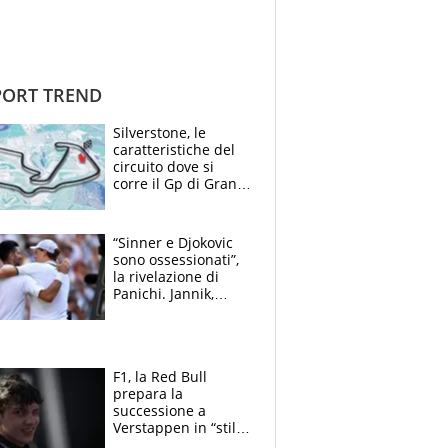
ORT TREND
Silverstone, le
caratteristiche del
circuito dove si
corre il Gp di Gran
Bretagna del
Motomondiale
“Sinner e Djokovic
sono ossessionati”,
la rivelazione di
Panichi. Jannik,
ansia per il
ginocchio e il rischio
agli US Open
F1, la Red Bull
prepara la
successione a
Verstappen in “stile
Antonelli”. Colapinto