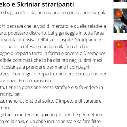
eko e Skriniar straripanti
n sbaglia un’uscita, non manca una presa, non svirgola
 chi pensava che le voci di mercato, e quelle relative a
e, potessero distrarlo. Lui giganteggia in tutta l’area
i sortita offensiva dell’attacco ospite. Straripante in
le spalle la difesa e non la molla fino alla fine.
gno di reparto tanto in forma è ancora più semplice
ibile continuità che lo ha distinto negli ultimi mesi
a circostanza, a prendere per mano i compagni.
istere i compagni di reparto, non perde occasione per
ipartenze. Prova maiuscola.
o, tiene la posizione senza strafare e si fa vedere in
i risultati.
za, meno lucidità del solito. D’impeto e di carattere,
sempre.
gli tocca mettere un quid in più perchè geometrie e
a se la cava, è un abile incursionista e sa fare filtro