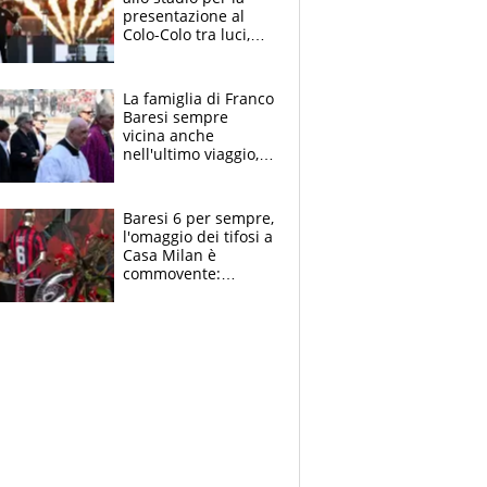
presentazione al
Colo-Colo tra luci,
spettacolo, elicotteri
e paracadutisti
La famiglia di Franco
Baresi sempre
vicina anche
nell'ultimo viaggio,
la moglie Maura, i
figli e i suoi cari
circondati
Baresi 6 per sempre,
dall'affetto dei tifosi
l'omaggio dei tifosi a
Casa Milan è
commovente:
maglie, bandiere,
sciarpe, lacrime e
bigliettini