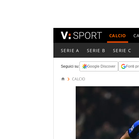
CALCIO
C
SERIE A
SERIE B
SERIE C
Seguici su:
Google Discover
Fonti pr
CALCIO