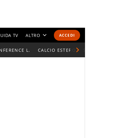
UIDA TV
ALTRO
ACCEDI
NFERENCE L.
CALENDARI E CLASSIFICHE
CALCIO ESTERO
SUPERCOPPA ITALIAN
ALTRI SPORT
MONDIALI 2026
OLIMPIADI
GOSSIP
LIFESTYLE