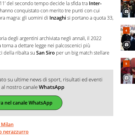
’11’ del secondo tempo decide la sfida tra
Inter-
 hanno conquistato con merito tre punti con cui
ora magra: gli uomini di
Inzaghi
si portano a quota 33,
ia degli argentini archiviata negli annali, il 2022
a torna a dettare legge nei palcoscenici più
ci della ribalta su
San Siro
per un big match stellare
o su ultime news di sport, risultati ed eventi
ti al nostro canale
WhatsApp
ra nel canale WhatsApp
l Milan
co nerazzurro