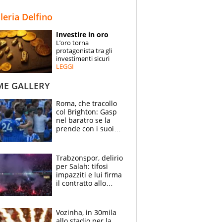
STORIE
lleria Delfino
SPECIALI
Investire in oro
L’oro torna
ESPERTI
protagonista tra gli
investimenti sicuri
LEGGI
CONTATTI
ME GALLERY
Roma, che tracollo
col Brighton: Gasp
nel baratro se la
prende con i suoi
cambiando tutti
Trabzonspor, delirio
per Salah: tifosi
impazziti e lui firma
il contratto allo
stadio
Vozinha, in 30mila
allo stadio per la