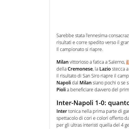
Sarebbe stata l’ennesima consacra
risultati e corre spedito verso il gr
Il campionato si riapre.
Milan
vittorioso a fatica a Salerno,
i
della
Cremonese
, la
Lazio
stecca 
il risultato di San Siro riapre il ca
Napoli
dal
Milan
siano pochi o se si
Pioli
a beneficiare davvero del prim
Inter-Napoli 1-0: quant
Inter
tonica nella prima parte di gara
spettacolo di cori e colori offerto da
per gli ultras interisti quella del 4