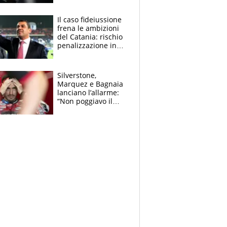
derubato, che
attacco all’Italia
Il caso fideiussione
frena le ambizioni
del Catania: rischio
penalizzazione in
classifica, cosa
succede?
Silverstone,
Marquez e Bagnaia
lanciano l’allarme:
“Non poggiavo il
ginocchio, dobbiamo
capire cosa è
successo”