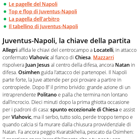
Le pagelle del Napoli
Top e flop di Juventus-Napoli
La pagella dell'arbitro
Il tabellino di Juventus-Napoli
Juventus-Napoli, la chiave della partita
Allegri
affida le chiavi del centrocampo a
Locatelli
, in attacco
confermato
Vlahovic
al fianco di
Chiesa
.
Mazzarri
rispolvera
Juan Jesus
al centro della difesa, ancora
Natan
in
difesa.
Osimhen
guida l’attacco dei partenopei. Il Napoli
parte forte, la Juve attende per poi provare a partire in
contropiede. Dopo 8′ il primo brivido: grande azione di un
intraprendente
Politano
e palla che termina non lontano
dall’incrocio. Dieci minuti dopo la prima ghiotta occasione
per i padroni di casa:
spunto eccezionale di Chiesa
e assist
per
Vlahovic
, ma il serbo, tutto solo, perde troppo tempo e
quando calcia si fa murare dalla chiusura provvidenziale di
Natan. Fa ancora peggio Kvaratskhelia, pescato da Osimhen: