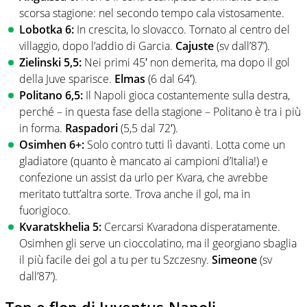
scorsa stagione: nel secondo tempo cala vistosamente.
Lobotka 6:
In crescita, lo slovacco. Tornato al centro del
villaggio, dopo l’addio di Garcia.
Cajuste
(sv dall’87’).
Zielinski 5,5:
Nei primi 45′ non demerita, ma dopo il gol
della Juve sparisce.
Elmas
(6 dal 64′).
Politano 6,5:
Il Napoli gioca costantemente sulla destra,
perché – in questa fase della stagione – Politano è tra i più
in forma.
Raspadori
(5,5 dal 72′).
Osimhen 6+:
Solo contro tutti lì davanti. Lotta come un
gladiatore (quanto è mancato ai campioni d’Italia!) e
confezione un assist da urlo per Kvara, che avrebbe
meritato tutt’altra sorte. Trova anche il gol, ma in
fuorigioco.
Kvaratskhelia 5:
Cercarsi Kvaradona disperatamente.
Osimhen gli serve un cioccolatino, ma il georgiano sbaglia
il più facile dei gol a tu per tu Szczesny.
Simeone
(sv
dall’87’).
Top e flop di Juventus-Napoli