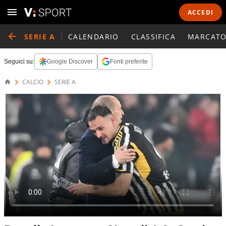
ACCEDI
SERIE A
CALENDARIO
CLASSIFICA
MARCATO
Seguici su:
Google Discover
Fonti preferite
CALCIO
SERIE A