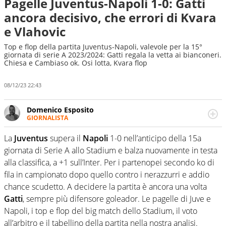
Pagelle Juventus-Napoli 1-0: Gatti
ancora decisivo, che errori di Kvara
e Vlahovic
Top e flop della partita Juventus-Napoli, valevole per la 15°
giornata di serie A 2023/2024: Gatti regala la vetta ai bianconeri.
Chiesa e Cambiaso ok. Osi lotta, Kvara flop
08/12/23 22:43
Domenico Esposito
GIORNALISTA
Da vent’anni in campo e sul campo per vivere ogni evento
in tutte le sue sfaccettature. Passione smisurata per il
La
Juventus
supera il
Napoli
1-0 nell’anticipo della 15a
calcio e per la sfera di cuoio. Il pallone è una cosa
giornata di Serie A allo Stadium e balza nuovamente in testa
serissima, guai a dirgli di no
alla classifica, a +1 sull’Inter. Per i partenopei secondo ko di
fila in campionato dopo quello contro i nerazzurri e addio
chance scudetto. A decidere la partita è ancora una volta
Gatti
, sempre più difensore goleador. Le pagelle di Juve e
Napoli, i top e flop del big match dello Stadium, il voto
all’arbitro e il tabellino della partita nella nostra analisi.