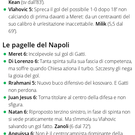
Kean
(sv dall’83’).
Vlahovic 5:
Spreca il gol del possibile 1-0 dopo 18′ non
calciando di prima davanti a Meret: da un centravanti del
suo calibro è un’esitazione inaccettabile.
Milik
(5,5 dal
69′).
Le pagelle del Napoli
Meret 6:
Incolpevole sul gol di Gatti.
Di Lorenzo 6:
Tanta spinta sulla sua fascia di competenza,
ma soffre quando Chiesa aziona il turbo. Szczesny gli nega
la gioia del gol.
Rrahmani 5:
Nuovo buco difensivo del kosovaro. E Gatti
non perdona.
Juan Jesus 6:
Torna titolare al centro della difesa e non
sfigura.
Natan 6:
Riproposto terzino sinistro, in fase di spinta non
si vede praticamente mai. Ma s’immola su Vlahovic
salvando un gol fatto.
Zanoli
(6 dal 72′).
Anguissa 6:
Non è il centrocampista dominante della