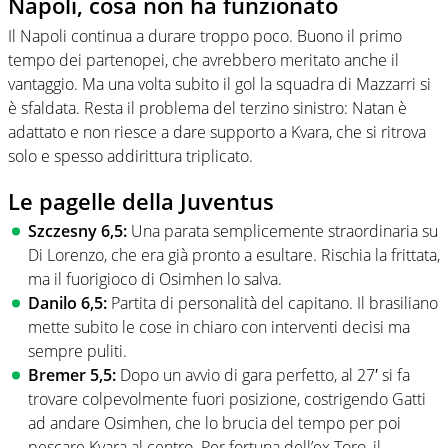
Napoli, cosa non ha funzionato
Il Napoli continua a durare troppo poco. Buono il primo
tempo dei partenopei, che avrebbero meritato anche il
vantaggio. Ma una volta subito il gol la squadra di Mazzarri si
è sfaldata. Resta il problema del terzino sinistro: Natan è
adattato e non riesce a dare supporto a Kvara, che si ritrova
solo e spesso addirittura triplicato.
Le pagelle della Juventus
Szczesny 6,5:
Una parata semplicemente straordinaria su
Di Lorenzo, che era già pronto a esultare. Rischia la frittata,
ma il fuorigioco di Osimhen lo salva.
Danilo 6,5:
Partita di personalità del capitano. Il brasiliano
mette subito le cose in chiaro con interventi decisi ma
sempre puliti.
Bremer 5,5:
Dopo un avvio di gara perfetto, al 27′ si fa
trovare colpevolmente fuori posizione, costrigendo Gatti
ad andare Osimhen, che lo brucia del tempo per poi
pescare Kvara al centro. Per fortuna dell’ex Toro, il