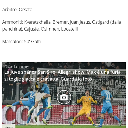
Arbitro: Orsato
Ammoniti: Kvaratskhelia, Bremer, Juan Jesus, Ostigard (dalla
panchina), Cajuste, Osimhen, Locatelli
Marcatori: 50′ Gatti
La Juve sbanca San Siro, Allegri show: Max è una furia,
si toglie giacca e cravatta. Guarda le foto
Ansa