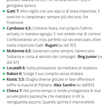
georgiano spreca.
Gatti 7:
Altro sigillo con uno stacco di testa imperioso. E
sono tre in campionato: sempre più decisivo, l’ex
Frosinone.
Cambiaso 6,5:
Contiene Kvara, non proprio l’ultimo
arrivato, in maniera egregia. E non smette mai di correre.
Confezionando un cross perfetto sul secondo palo, dove
svetta imperioso Gatti.
Rugani
(sv dal 92′).
McKennie 6,5:
Generoso come sempre, l’americano.
Sostanza e corsa al servizio dei compagni.
Iling-Junior
(sv
dal 92′).
Locatelli 6:
Solita prestazione da mediano di sostanza.
Rabiot 6:
Svolge il suo compito senza strafare.
Kostic 5,5:
Sbaglia diverse giocate in fase offensiva e
soffre la vivacità di Politano.
Alex Sandro
(sv dall’83’).
Chiesa 7:
Nel primo tempo si rende protagonista di due
accelerazioni pazzesche che mandano in tilt la
retroguardia azzurra. Quando sprinta è imprendibile.