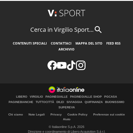
Cerca in Virgilio Sport...
CONTENUTI SPECIALI
CONTATTACI
MAPPA DEL SITO
FEED RSS
ARCHIVIO
LIBERO
VIRGILIO
PAGINEGIALLE
PAGINEGIALLE SHOP
PGCASA
PAGINEBIANCHE
TUTTOCITTÀ
DILEI
SIVIAGGIA
QUIFINANZA
BUONISSIMO
SUPEREVA
Chi siamo
Note Legali
Privacy
Cookie Policy
Preferenze sui cookie
Aiuto
© Italiaonline S.p.A. 2026
Direzione e coordinamento di Libero Acquisition S.á r.l.