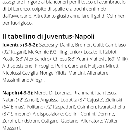
assegnare il rigore ai bianconeri per il tocco di avambraccio
di Di Lorenzo, colpito di spalle e a pochi centimetri
dall’avversario. Altrettanto giusto annullare il gol di Osimhen
per fuorigioco.
Il tabellino di Juventus-Napoli
Juventus (3-5-2):
Szczesny; Danilo, Bremer, Gatti; Cambiaso
(92′ Rugani), McKennie (92′ Iling-Junior), Locatelli, Rabiot,
Kostic (83′ Alex Sandro); Chiesa (83′ Kean), Vlahovic (69′ Milik).
A disposizione: Pinsoglio, Perin, Garofani, Huijsen, Miretti,
Nicolussi Caviglia, Nonge, Yildiz, Mancini. Allenatore:
Massimiliano Allegri.
Napoli (4-3-3):
Meret; Di Lorenzo, Rrahmani, Juan Jesus,
Natan (72′ Zanoli); Anguissa, Lobotka (87′ Cajuste), Zielinski
(64′ Elmas); Politano (72′ Raspadori), Osimhen, Kvaratskhelia
(87′ Simeone). A disposizione: Gollini, Contini, Demme,
Zerbin, Lindstrom, Ostigard, Gaetano. Allenatore: Walter
Mazzarri.