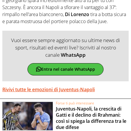
il georgiano spara incredibilmente alto a tu per tu con
Szczesny. È ancora il Napoli a sfiorare il vantaggio al 37′:
rimpallo nell’area bianconero,
Di Lorenzo
tira a botta sicura
e parata mostruosa del portiere polacco della Juve.
Vuoi essere sempre aggiornato su ultime news di
sport, risultati ed eventi live? Iscriviti al nostro
canale
WhatsApp
Entra nel canale WhatsApp
Rivivi tutte le emozioni di Juventus-Napoli
Forse ti può interessare
Juventus-Napoli, la crescita di
Gatti e il declino di Rrahmani:
così si spiega la differenza tra le
due difese