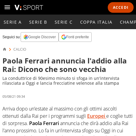
ACCEDI
SERIE A
SERIE B
SERIE C
COPPA ITALIA
CHAMP
Seguici su:
Google Discover
Fonti preferite
CALCIO
Paola Ferrari annuncia l'addio alla
Rai: Dicono che sono vecchia
La conduttrice di 90esimo minuto si sfoga in un'intervista
rilasciata a Oggi e lancia frecciatine velenose alla stampa
05/08/21 09:34
Arriva dopo un’estate al massimo con gli ottimi ascolti
ottenuti dalla Rai per i programmi sugli
Europei
e coglie tutti
di sorpresa.
Paola Ferrari
annuncia che dirà addio alla Rai
l’anno prossimo. Lo fa in un’intervista sfogo su Oggi in cui