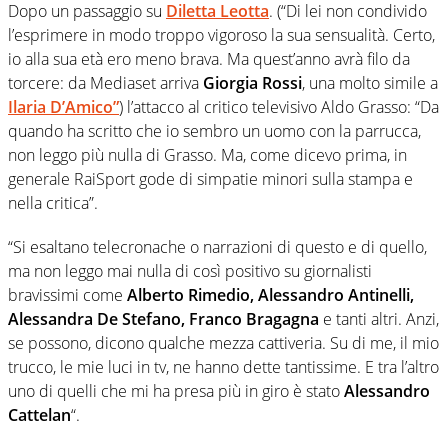
Dopo un passaggio su
Diletta Leotta
. (“Di lei non condivido
l’esprimere in modo troppo vigoroso la sua sensualità. Certo,
io alla sua età ero meno brava. Ma quest’anno avrà filo da
torcere: da Mediaset arriva
Giorgia Rossi
, una molto simile a
Ilaria D’Amico”
) l’attacco al critico televisivo Aldo Grasso: “Da
quando ha scritto che io sembro un uomo con la parrucca,
non leggo più nulla di Grasso. Ma, come dicevo prima, in
generale RaiSport gode di simpatie minori sulla stampa e
nella critica”.
“Si esaltano telecronache o narrazioni di questo e di quello,
ma non leggo mai nulla di così positivo su giornalisti
bravissimi come
Alberto Rimedio, Alessandro Antinelli,
Alessandra De Stefano,
Franco
Bragagna
e tanti altri. Anzi,
se possono, dicono qualche mezza cattiveria. Su di me, il mio
trucco, le mie luci in tv, ne hanno dette tantissime. E tra l’altro
uno di quelli che mi ha presa più in giro è stato
Alessandro
Cattelan
“.