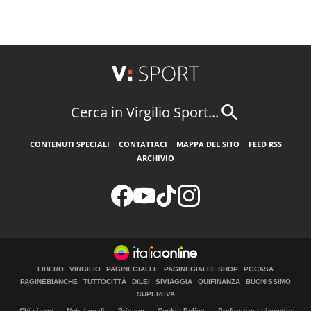
Cerca in Virgilio Sport...
CONTENUTI SPECIALI
CONTATTACI
MAPPA DEL SITO
FEED RSS
ARCHIVIO
LIBERO
VIRGILIO
PAGINEGIALLE
PAGINEGIALLE SHOP
PGCASA
PAGINEBIANCHE
TUTTOCITTÀ
DILEI
SIVIAGGIA
QUIFINANZA
BUONISSIMO
SUPEREVA
Chi siamo
Note Legali
Privacy
Cookie Policy
Preferenze sui cookie