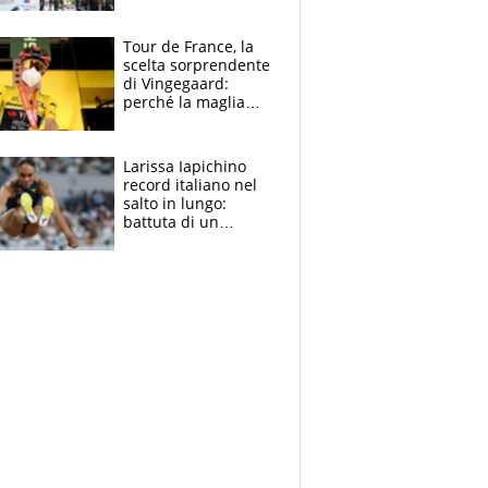
rito della Norvegia
di Haaland e
compagni
Tour de France, la
scelta sorprendente
di Vingegaard:
perché la maglia
gialla indossa la
mascherina, il
rischio da evitare
Larissa Iapichino
record italiano nel
salto in lungo:
battuta di un
centimetro mamma
Fiona May