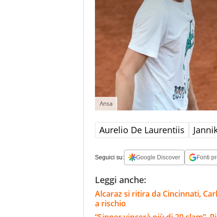
Ansa
Aurelio De Laurentiis
Janni
Seguici su:
Google Discover
Fonti pr
Leggi anche:
Alcaraz si ritira da Cincinnati, C
a rischio
“Sinner vincerà più di 20 slam”, Ri