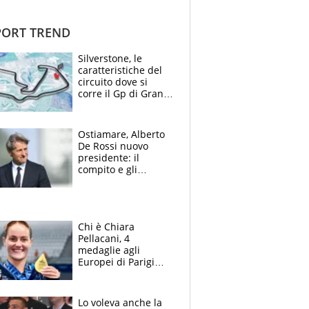
ORT TREND
Silverstone, le
caratteristiche del
circuito dove si
corre il Gp di Gran
Bretagna del
Motomondiale
Ostiamare, Alberto
De Rossi nuovo
presidente: il
compito e gli
obiettivi ricevuti dal
figlio Daniele
Chi è Chiara
Pellacani, 4
medaglie agli
Europei di Parigi
2026, papà
Giampaolo
giornalista, mamma
Lo voleva anche la
insegnante e il