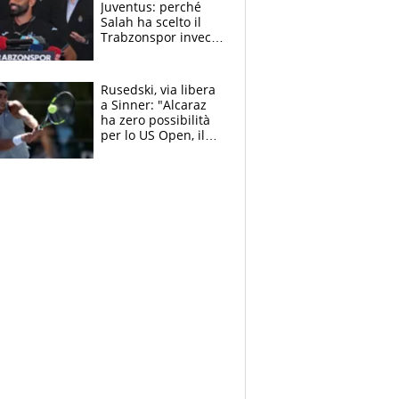
Juventus: perché
fratello calciatore
Salah ha scelto il
Trabzonspor invece
di un top club
Rusedski, via libera
a Sinner: "Alcaraz
ha zero possibilità
per lo US Open, il
2026 forse è gà
finito per lui"