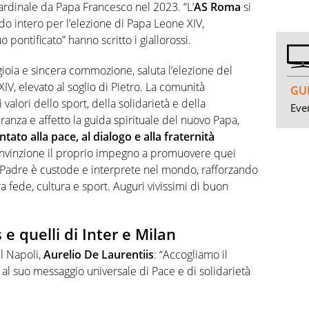
ardinale da Papa Francesco nel 2023. “L’
AS Roma
si
do intero per l’elezione di Papa Leone XIV,
o pontificato” hanno scritto i giallorossi.
ioia e sincera commozione, saluta l’elezione del
IV, elevato al soglio di Pietro. La comunità
GUI
valori dello sport, della solidarietà e della
Even
ranza e affetto la guida spirituale del nuovo Papa,
tato alla pace, al dialogo e alla fraternità
convinzione il proprio impegno a promuovere quei
nto Padre è custode e interprete nel mondo, rafforzando
a fede, cultura e sport. Auguri vivissimi di buon
 e quelli di Inter e Milan
l Napoli,
Aurelio De Laurentiis
: “Accogliamo il
l suo messaggio universale di Pace e di solidarietà