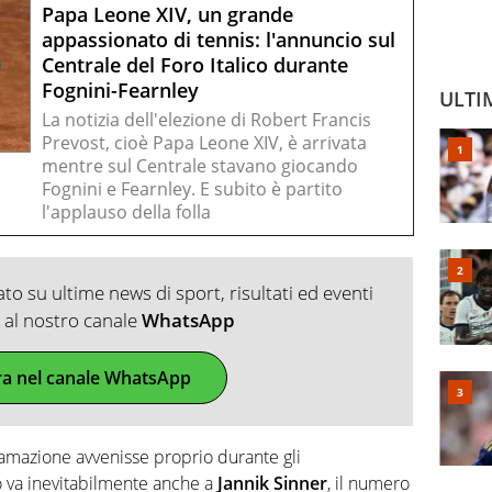
Papa Leone XIV, un grande
appassionato di tennis: l'annuncio sul
Centrale del Foro Italico durante
Fognini-Fearnley
ULTI
La notizia dell'elezione di Robert Francis
Prevost, cioè Papa Leone XIV, è arrivata
mentre sul Centrale stavano giocando
Fognini e Fearnley. E subito è partito
l'applauso della folla
o su ultime news di sport, risultati ed eventi
ti al nostro canale
WhatsApp
ra nel canale WhatsApp
lamazione avvenisse proprio durante gli
ro va inevitabilmente anche a
Jannik Sinner
, il numero