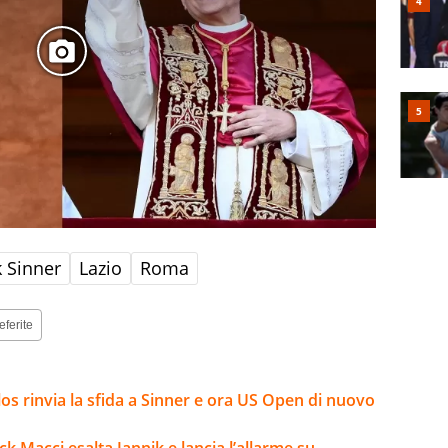
k Sinner
Lazio
Roma
eferite
arlos rinvia la sfida a Sinner e ora US Open di nuovo
ck Macci esalta Jannik e lancia l’allarme su