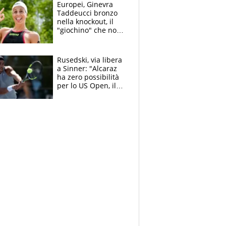
Lucca
Europei, Ginevra
Taddeucci bronzo
nella knockout, il
"giochino" che non
le piace: "La Senna?
Oggi era pulita"
Rusedski, via libera
a Sinner: "Alcaraz
ha zero possibilità
per lo US Open, il
2026 forse è gà
finito per lui"