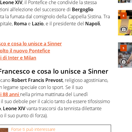
 e per la sfera di cuoio. Il pallone è una cosa serissima,
 Leone XIV
, il Pontefice che condivide la stessa
zioni all’elezione del successore di
Bergoglio
ta la fumata dal comignolo della Cappella Sistina. Tra
apitale,
Roma
e
Lazio
, e il presidente del
Napoli
,
co e cosa lo unisce a Sinner
lto il nuovo Pontefice
i di Inter e Milan
Francesco e cosa lo unisce a Sinner
ricano
Robert Francis Prevost
, religioso agostiniano,
un legame speciale con lo sport. Se il suo
i 88 anni
nella prima mattinata del Lunedì
il suo debole per il calcio tanto da essere tifosissimo
o
,
Leone XIV
vanta trascorsi da tennista dilettante
o il suo punto di forza).
Forse ti può interessare