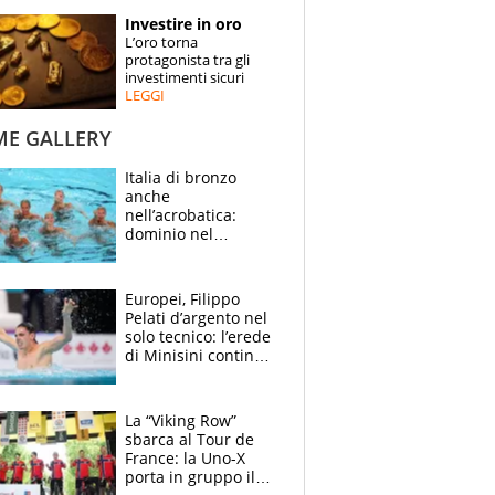
STORIE
Investire in oro
L’oro torna
SPECIALI
protagonista tra gli
investimenti sicuri
LEGGI
ESPERTI
ME GALLERY
CONTATTI
Italia di bronzo
anche
nell’acrobatica:
dominio nel
medagliere, ora
tocca a Ceccon, Curti
e compagni
Europei, Filippo
continuare
Pelati d’argento nel
solo tecnico: l’erede
di Minisini continua
a stupire, Los
Angeles è già nel
mirino
La “Viking Row”
sbarca al Tour de
France: la Uno-X
porta in gruppo il