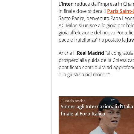
L’
Inter
, reduce dall’impresa in Ch
in finale dove sfiderà il
Paris Saint
Santo Padre, benvenuto Papa Leone X
AC Milan si unisce alla gioia per l’
gioia all’elezione del nuovo Pontefic
pace e fratellanza” ha postato la
Ju
Anche il
Real Madrid
“si congratula
prospero alla guida della Chiesa catt
pontificato contribuirà ad approfondi
e la giustizia nel mondo”.
Sinner agli Internazionali d’Itali
finale al Foro Italico