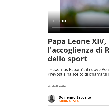
Papa Leone XIV, 
l'accoglienza di 
dello sport
"Habemus Papam": il nuovo Ponte
Prevost e ha scelto di chiamarsi 
08/05/25 20:52
Domenico Esposito
GIORNALISTA
Da vent’anni in campo e sul cam