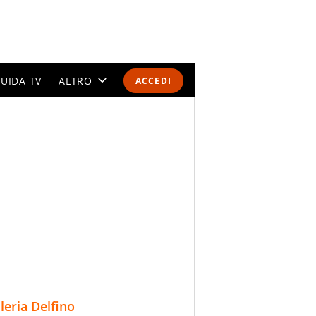
UIDA TV
ALTRO
ACCEDI
CALENDARI E CLASSIFICHE
ALTRI SPORT
MONDIALI 2026
OLIMPIADI
GOSSIP
LIFESTYLE
lleria Delfino