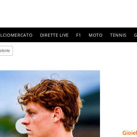
ALCIOMERCATO
DIRETTE LIVE
F1
MOTO
TENNIS
G
eferite
Gioie