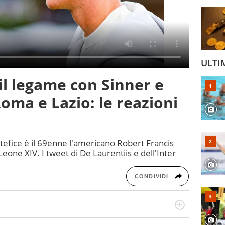
ULTI
il legame con Sinner e
Roma e Lazio: le reazioni
fice è il 69enne l'americano Robert Francis
Leone XIV. I tweet di De Laurentiis e dell'Inter
CONDIVIDI
po per vivere ogni evento in tutte le sue sfaccettature.