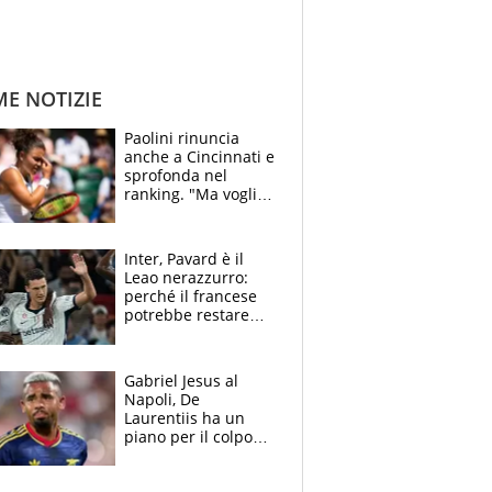
ME NOTIZIE
Paolini rinuncia
anche a Cincinnati e
sprofonda nel
ranking. "Ma voglio
essere al 100% allo
US Open"
Inter, Pavard è il
Leao nerazzurro:
perché il francese
potrebbe restare
alla corte di Chivu
Gabriel Jesus al
Napoli, De
Laurentiis ha un
piano per il colpo
Champions: vendere
Lukaku, Lang e