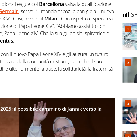
ampions League col
Barcellona
valsa la qualificazione
-Germain
, scrive: “Il mondo accoglie con gioia il nuovo
SP
IV”. Così, invece, il
Milan
: “Con rispetto e speranza,
elezione di Papa Leone XIV”. “Abbiamo assistito con
e, Papa Leone XIV. Che la sua guida sia ispiratrice di
ventus
.
 con il nuovo Papa Leone XIV e gli augura un futuro
olica e della comunità cristiana, certi che il suo
re ulteriormente la pace, la solidarietà, la fraternità
a 2025: il possibile cammino di Jannik verso la