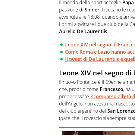
Passione smisurata per il calcio
Il mondo dello sport accoglie
Papa
guai a dirgli di no
passione di
Sinner
. Fioccano le rea
avvenuta alle 18:08, quando è arriva
i primi a twittare i due club della C
Aurelio De Laurentiis
.
Leone XIV nel segno di Frances
Come Roma e Lazio hanno acco
Il tweet di De Laurentiis e quell
Leone XIV nel segno di 
Il nuovo Pontefice è il 69enne ame
che, proprio come
Francesco
, ha 
predecessore,
scomparso all’età d
dell’Angelo, non aveva mai nascosto 
del club argentino del
San Lorenz
(pare che il rovescio sia sempre stat