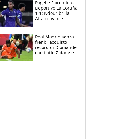
adesso
Pagelle Fiorentina-
Deportivo La Coruña
1-1: Ndour brilla,
Atta convince.
Pongracic rovina
tutto nel finale
Real Madrid senza
freni: l’acquisto
record di Diomande
che batte Zidane e
Ronaldo. Vinicius
rinnova: le cifre