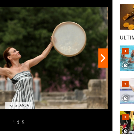
o affrontare un piccolo inconveniente.
ULTI
Fonte: ANSA
1
di
5