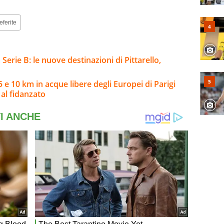
eferite
Serie B: le nuove destinazioni di Pittarello,
 e 10 km in acque libere degli Europei di Parigi
al fidanzato