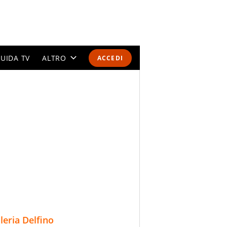
UIDA TV
ALTRO
ACCEDI
CALENDARI E CLASSIFICHE
ALTRI SPORT
MONDIALI 2026
OLIMPIADI
GOSSIP
LIFESTYLE
lleria Delfino