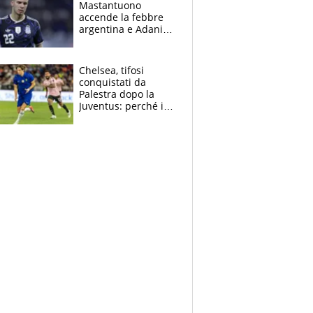
Mastantuono
fratello calciatore
accende la febbre
argentina e Adani
impazzisce. Ma
Antognoni ‘rovina la
festa’ a Commisso
Chelsea, tifosi
conquistati da
Palestra dopo la
Juventus: perché i
fan dei Blues sono
pazzi dell’azzurro