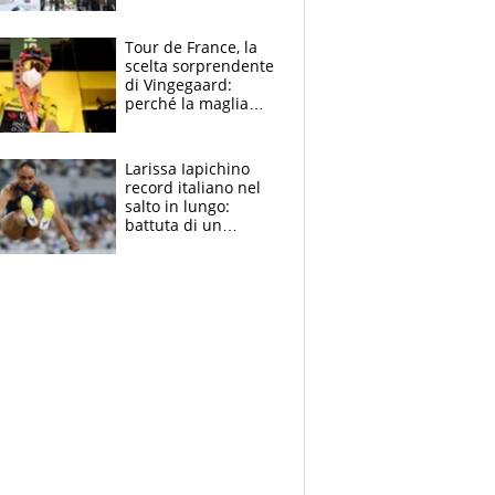
rito della Norvegia
di Haaland e
compagni
Tour de France, la
scelta sorprendente
di Vingegaard:
perché la maglia
gialla indossa la
mascherina, il
rischio da evitare
Larissa Iapichino
record italiano nel
salto in lungo:
battuta di un
centimetro mamma
Fiona May