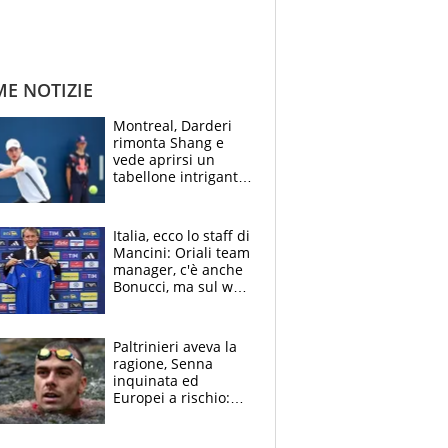
ME NOTIZIE
Montreal, Darderi
rimonta Shang e
vede aprirsi un
tabellone intrigante:
"Penso solo a
Borges, ma sono
felice del mio livello"
Italia, ecco lo staff di
Mancini: Oriali team
manager, c'è anche
Bonucci, ma sul web
infuria la polemica
Paltrinieri aveva la
ragione, Senna
inquinata ed
Europei a rischio:
allenamenti fermi,
cosa succede