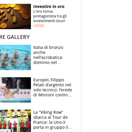
STORIE
Investire in oro
L’oro torna
SPECIALI
protagonista tra gli
investimenti sicuri
LEGGI
ESPERTI
ME GALLERY
CONTATTI
Italia di bronzo
anche
nell’acrobatica:
dominio nel
medagliere, ora
tocca a Ceccon, Curti
e compagni
Europei, Filippo
continuare
Pelati d’argento nel
solo tecnico: l’erede
di Minisini continua
a stupire, Los
Angeles è già nel
mirino
La “Viking Row”
sbarca al Tour de
France: la Uno-X
porta in gruppo il