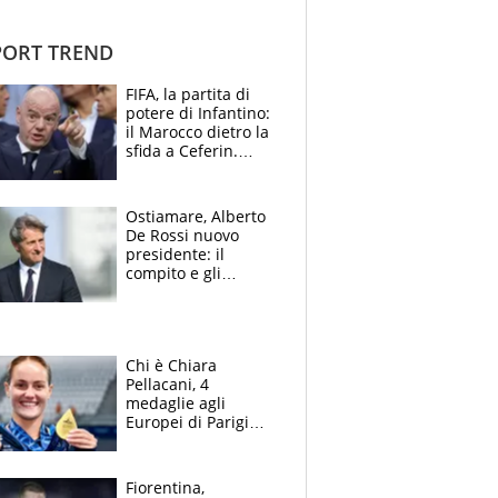
ORT TREND
FIFA, la partita di
potere di Infantino:
il Marocco dietro la
sfida a Ceferin.
Scontro sul
Mondiale a 64
squadre, l’ira di Figo
Ostiamare, Alberto
De Rossi nuovo
presidente: il
compito e gli
obiettivi ricevuti dal
figlio Daniele
Chi è Chiara
Pellacani, 4
medaglie agli
Europei di Parigi
2026, papà
Giampaolo
giornalista, mamma
Fiorentina,
insegnante e il