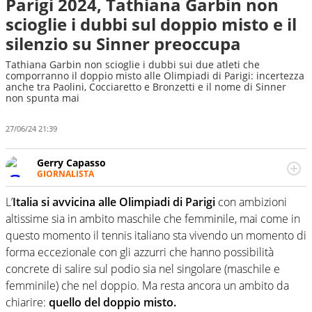
Parigi 2024, Tathiana Garbin non
scioglie i dubbi sul doppio misto e il
silenzio su Sinner preoccupa
Tathiana Garbin non scioglie i dubbi sui due atleti che
comporranno il doppio misto alle Olimpiadi di Parigi: incertezza
anche tra Paolini, Cocciaretto e Bronzetti e il nome di Sinner
non spunta mai
27/06/24 21:39
Gerry Capasso
GIORNALISTA
Per lui gli sport americani non hanno segreti: basket,
football, baseball e la capacità innata di trovare la notizia
L’
Italia si avvicina alle Olimpiadi di Parigi
con ambizioni
dove altri non vedono granché
altissime sia in ambito maschile che femminile, mai come in
questo momento il tennis italiano sta vivendo un momento di
forma eccezionale con gli azzurri che hanno possibilità
concrete di salire sul podio sia nel singolare (maschile e
femminile) che nel doppio. Ma resta ancora un ambito da
chiarire:
quello del doppio misto.