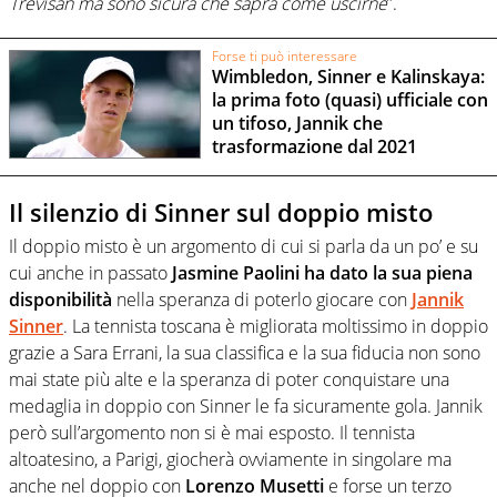
Trevisan ma sono sicura che saprà come uscirne
”.
Forse ti può interessare
Wimbledon, Sinner e Kalinskaya:
la prima foto (quasi) ufficiale con
un tifoso, Jannik che
trasformazione dal 2021
Il silenzio di Sinner sul doppio misto
Il doppio misto è un argomento di cui si parla da un po’ e su
cui anche in passato
Jasmine Paolini ha dato la sua piena
disponibilità
nella speranza di poterlo giocare con
Jannik
Sinner
. La tennista toscana è migliorata moltissimo in doppio
grazie a Sara Errani, la sua classifica e la sua fiducia non sono
mai state più alte e la speranza di poter conquistare una
medaglia in doppio con Sinner le fa sicuramente gola. Jannik
però sull’argomento non si è mai esposto. Il tennista
altoatesino, a Parigi, giocherà ovviamente in singolare ma
anche nel doppio con
Lorenzo Musetti
e forse un terzo