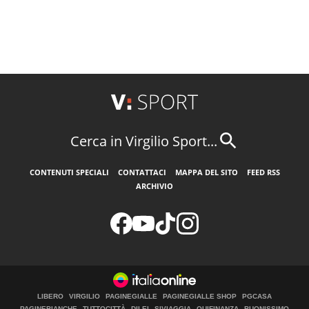
Cerca in Virgilio Sport...
CONTENUTI SPECIALI
CONTATTACI
MAPPA DEL SITO
FEED RSS
ARCHIVIO
LIBERO
VIRGILIO
PAGINEGIALLE
PAGINEGIALLE SHOP
PGCASA
PAGINEBIANCHE
TUTTOCITTÀ
DILEI
SIVIAGGIA
QUIFINANZA
BUONISSIMO