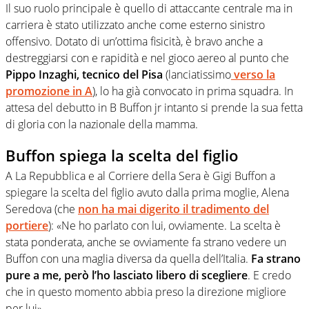
Il suo ruolo principale è quello di attaccante centrale ma in
carriera è stato utilizzato anche come esterno sinistro
offensivo. Dotato di un’ottima fisicità, è bravo anche a
destreggiarsi con e rapidità e nel gioco aereo al punto che
Pippo Inzaghi, tecnico del Pisa
(lanciatissimo
verso la
promozione in A
), lo ha già convocato in prima squadra. In
attesa del debutto in B Buffon jr intanto si prende la sua fetta
di gloria con la nazionale della mamma.
Buffon spiega la scelta del figlio
A La Repubblica e al Corriere della Sera è Gigi Buffon a
spiegare la scelta del figlio avuto dalla prima moglie, Alena
Seredova (che
non ha mai digerito il tradimento del
portiere
): «Ne ho parlato con lui, ovviamente. La scelta è
stata ponderata, anche se ovviamente fa strano vedere un
Buffon con una maglia diversa da quella dell’Italia.
Fa strano
pure a me, però l’ho lasciato libero di scegliere
. E credo
che in questo momento abbia preso la direzione migliore
per lui».