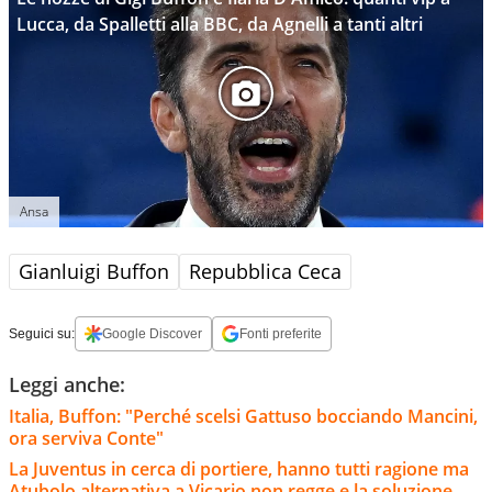
Lucca, da Spalletti alla BBC, da Agnelli a tanti altri
Ansa
Gianluigi Buffon
Repubblica Ceca
Seguici su:
Google Discover
Fonti preferite
Leggi anche:
Italia, Buffon: "Perché scelsi Gattuso bocciando Mancini,
ora serviva Conte"
La Juventus in cerca di portiere, hanno tutti ragione ma
Atubolo alternativa a Vicario non regge e la soluzione