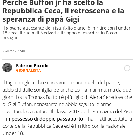
Perché Buffon jr ha scelto la
Repubblica Ceca, il retroscena e la
speranza di papà Gigi
Il giovane attaccante del Pisa, figlio d'arte, è in ritiro con l'under
18 ceca. Il ruolo di Nedved e il sogno di esordire in B con
Inzaghi
25/02/25 09:40
Fabrizio Piccolo
GIORNALISTA
Nella sua carriera ha seguito numerose manifestazioni
sportive e collaborato con agenzie e testate. Esperienza,
Il taglio degli occhi e i lineamenti sono quelli del padre,
competenza, conoscenza e memoria storica. Si occupa
addolciti dalle somiglianze anche con la mamma: ma da due
prevalentemente di calcio
giorni Louis Thomas Buffon è più figlio di Alena Seredova che
di Gigi Buffon, nonostante ne abbia seguito le orme
diventando calciatore. Il classe 2007 della Primavera del Pisa
–
in possesso di doppio passaporto
– ha infatti accettato la
corte della Repubblica Ceca ed è in ritiro con la nazionale
Under 18.