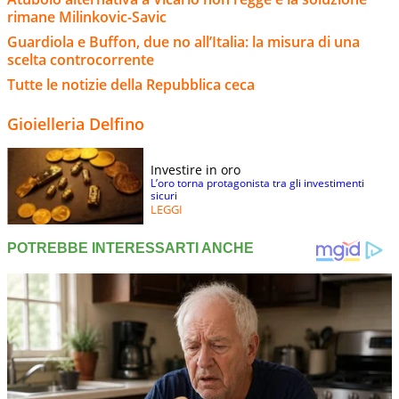
rimane Milinkovic-Savic
Guardiola e Buffon, due no all’Italia: la misura di una
scelta controcorrente
Tutte le notizie della Repubblica ceca
Gioielleria Delfino
Investire in oro
L’oro torna protagonista tra gli investimenti
sicuri
LEGGI