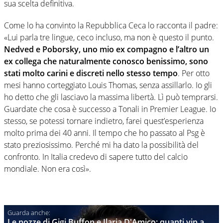
sua scelta definitiva.
Come lo ha convinto la Repubblica Ceca lo racconta il padre:
«Lui parla tre lingue, ceco incluso, ma non è questo il punto.
Nedved e Poborsky, uno mio ex compagno e l’altro un
ex collega che naturalmente conosco benissimo, sono
stati molto carini e discreti nello stesso tempo
. Per otto
mesi hanno corteggiato Louis Thomas, senza assillarlo. Io gli
ho detto che gli lasciavo la massima libertà. Lì può temprarsi.
Guardate che cosa è successo a Tonali in Premier League. Io
stesso, se potessi tornare indietro, farei quest’esperienza
molto prima dei 40 anni. Il tempo che ho passato al Psg è
stato preziosissimo. Perché mi ha dato la possibilità del
confronto. In Italia credevo di sapere tutto del calcio
mondiale. Non era così».
Le nozze di Gigi Buffon e Ilaria D'Amico: quanti vip a