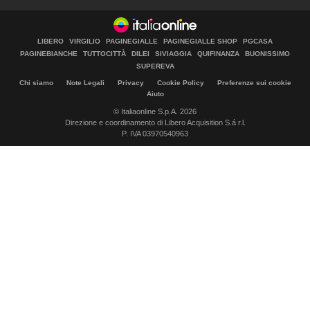
LIBERO
VIRGILIO
PAGINEGIALLE
PAGINEGIALLE SHOP
PGCASA
PAGINEBIANCHE
TUTTOCITTÀ
DILEI
SIVIAGGIA
QUIFINANZA
BUONISSIMO
SUPEREVA
Chi siamo
Note Legali
Privacy
Cookie Policy
Preferenze sui cookie
Aiuto
© Italiaonline S.p.A. 2026
Direzione e coordinamento di Libero Acquisition S.á r.l.
P. IVA 03970540963