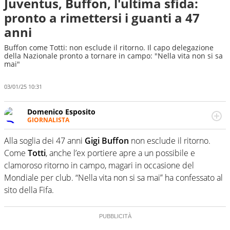
Juventus, Buffon, l'ultima sfida:
pronto a rimettersi i guanti a 47
anni
Buffon come Totti: non esclude il ritorno. Il capo delegazione
della Nazionale pronto a tornare in campo: "Nella vita non si sa
mai"
03/01/25 10:31
Domenico Esposito
GIORNALISTA
Da vent’anni in campo e sul campo per vivere ogni evento
in tutte le sue sfaccettature. Passione smisurata per il
Alla soglia dei 47 anni
Gigi Buffon
non esclude il ritorno.
calcio e per la sfera di cuoio. Il pallone è una cosa
Come
Totti
, anche l’ex portiere apre a un possibile e
serissima, guai a dirgli di no
clamoroso ritorno in campo, magari in occasione del
Mondiale per club. “Nella vita non si sa mai” ha confessato al
sito della Fifa.