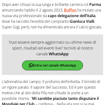
Dopo aver chiuso la sua lunga e brillante carriera col
Parma
annunciando l’addio il 2 agosto 2023,
Buffon
ha iniziato una
nuova vita professionale da
capo delegazione dell’Italia
,
dove ha raccolto l’eredità del compianto
Gianluca Vialli
.
Super Gigi, però, non ha dimenticato ancora il calcio giocato.
Vuoi essere sempre aggiornato su ultime news di
sport, risultati ed eventi live? Iscriviti al nostro
canale
WhatsApp
Entra nel canale WhatsApp
L’adrenalina del campo. Il profumo dell’erbetta. Il brivido di
un rigore parato. Il sapore del successo. Ed è per questo
motivo che al sito della Fifa non chiude le porte a un
possibile ritorno. “
Mi sarebbe piaciuto tanto disputare il
Mondiale per Club
– confessa -. Nella vita non si sa mai,