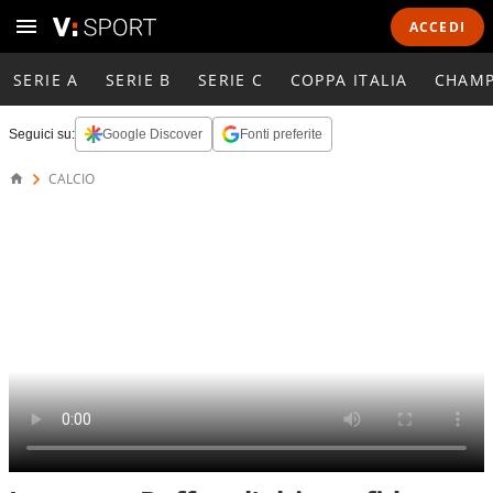
ACCEDI
SERIE A
SERIE B
SERIE C
COPPA ITALIA
CHAMP
Seguici su:
Google Discover
Fonti preferite
CALCIO