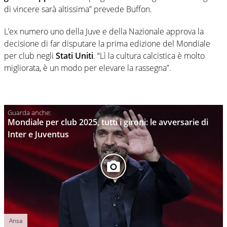
di vincere sarà altissima” prevede Buffon.
L’ex numero uno della Juve e della Nazionale approva la
decisione di far disputare la prima edizione del Mondiale
per club negli
Stati Uniti
. “Lì la cultura calcistica è molto
migliorata, è un modo per elevare la rassegna”.
Mondiale per club 2025, tutti i gironi: le avversarie di
Inter e Juventus
Ansa