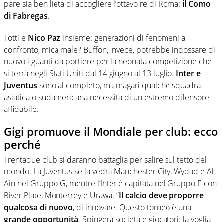
pare sia ben lieta di accogliere l’ottavo re di Roma:
il Como
di Fabregas
.
Totti e
Nico Paz
insieme: generazioni di fenomeni a
confronto, mica male? Buffon, invece, potrebbe indossare di
nuovo i guanti da portiere per la neonata competizione che
si terrà negli Stati Uniti dal 14 giugno al 13 luglio.
Inter e
Juventus
sono al completo, ma magari qualche squadra
asiatica o sudamericana necessita di un estremo difensore
affidabile.
Gigi promuove il Mondiale per club: ecco
perché
Trentadue club si daranno battaglia per salire sul tetto del
mondo. La Juventus se la vedrà Manchester City, Wydad e Al
Ain nel Gruppo G, mentre l’Inter è capitata nel Gruppo E con
River Plate, Monterrey e Urawa. “
Il calcio deve proporre
qualcosa di nuovo
, di innovare. Questo torneo è una
grande opportunità
. Spingerà società e giocatori: la voglia