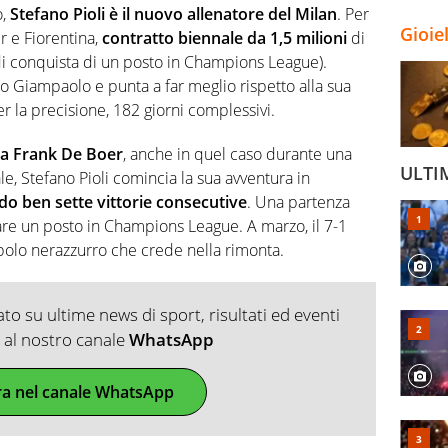
o,
Stefano Pioli è il nuovo allenatore del Milan
. Per
Gioie
ter e Fiorentina,
contratto biennale da 1,5 milioni
di
di conquista di un posto in Champions League).
o Giampaolo e punta a far meglio rispetto alla sua
er la precisione, 182 giorni complessivi.
a Frank De Boer
, anche in quel caso durante una
ULTI
e, Stefano Pioli comincia la sua avventura in
o ben sette vittorie consecutive
. Una partenza
nare un posto in Champions League. A marzo, il 7-1
popolo nerazzurro che crede nella rimonta.
o su ultime news di sport, risultati ed eventi
ti al nostro canale
WhatsApp
ra nel canale WhatsApp