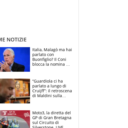
ME NOTIZIE
Italia, Malagò ma hai
parlato con
Buonfiglio? Il Coni
blocca la nomina di
Diana Bianchedi
“Guardiola ci ha
parlato a lungo di
Cruijff”: il retroscena
di Maldini sulla
Nazionale e sul
sogno interrotto
Moto3, la diretta del
GP di Gran Bretagna
sul Circuito di
Silverstone. LIVE