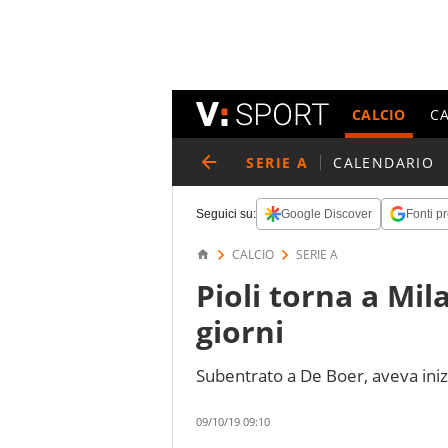
CALCIO
C
SERIE A
CALENDARIO
Seguici su:
Google Discover
Fonti pr
CALCIO
SERIE A
Pioli torna a Mil
giorni
Subentrato a De Boer, aveva inizi
09/10/19 09:10