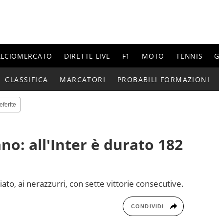
ALCIOMERCATO
DIRETTE LIVE
F1
MOTO
TENNIS
G
CLASSIFICA
MARCATORI
PROBABILI FORMAZIONI
eferite
ano: all'Inter è durato 182
ato, ai nerazzurri, con sette vittorie consecutive.
CONDIVIDI