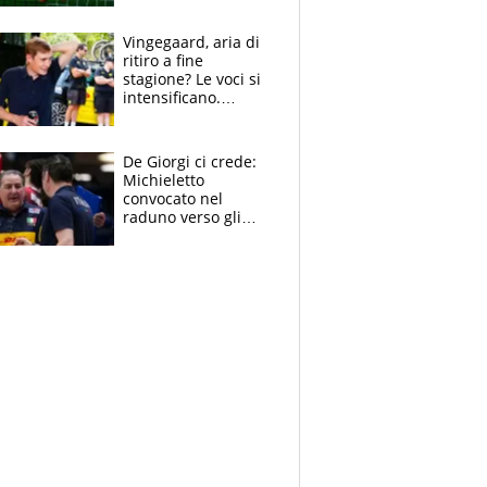
errori di Muric
Vingegaard, aria di
ritiro a fine
stagione? Le voci si
intensificano.
Pogacar, niente
Sanremo nel 2027:
vuole la Roubaix
De Giorgi ci crede:
Michieletto
convocato nel
raduno verso gli
Europei. A sorpresa
torna Rychlicki