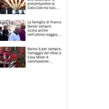
presentazione al
Colo-Colo tra luci,
spettacolo, elicotteri
e paracadutisti
La famiglia di Franco
Baresi sempre
vicina anche
nell'ultimo viaggio,
la moglie Maura, i
figli e i suoi cari
circondati
Baresi 6 per sempre,
dall'affetto dei tifosi
l'omaggio dei tifosi a
Casa Milan è
commovente:
maglie, bandiere,
sciarpe, lacrime e
bigliettini