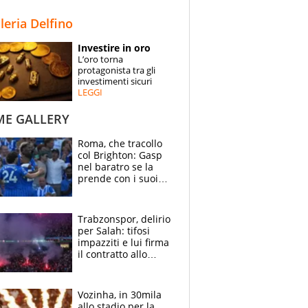
STORIE
lleria Delfino
SPECIALI
Investire in oro
L’oro torna
ESPERTI
protagonista tra gli
investimenti sicuri
LEGGI
CONTATTI
ME GALLERY
Roma, che tracollo
col Brighton: Gasp
nel baratro se la
prende con i suoi
cambiando tutti
Trabzonspor, delirio
per Salah: tifosi
impazziti e lui firma
il contratto allo
stadio
Vozinha, in 30mila
allo stadio per la