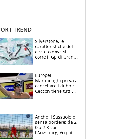
ORT TREND
Silverstone, le
caratteristiche del
circuito dove si
corre il Gp di Gran
Bretagna del
Motomondiale
Europei,
Martinenghi prova a
cancellare i dubbi:
Ceccon tiene tutti
col fiato sospeso.
Pellegrini punta su
Curtis
Anche il Sassuolo è
senza portiere: da 2-
0 a 2-3 con
l'Augsburg, Volpato
non basta, che