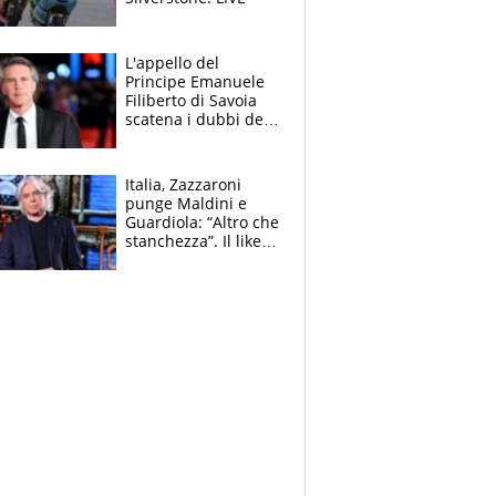
L'appello del
Principe Emanuele
Filiberto di Savoia
scatena i dubbi dei
tifosi: "E' una
trappola"
Italia, Zazzaroni
punge Maldini e
Guardiola: “Altro che
stanchezza”. Il like
di Mancini e le
polemiche sui social