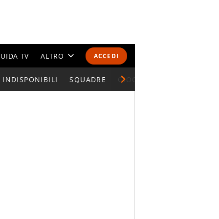
UIDA TV
ALTRO
ACCEDI
INDISPONIBILI
CALENDARI E CLASSIFICHE
SQUADRE
GIOCATORI SERIE A
ALTRI SPORT
MONDIALI 2026
OLIMPIADI
GOSSIP
LIFESTYLE