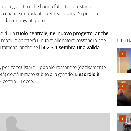
n, molti giocatori che hanno faticato con Marco
 chance importante per risollevarsi. Si pensi a
re da centravanti puro.
he di un
ruolo centrale, nel nuovo progetto, anche
ULTI
modulo adotterà il nuovo allenatore rossonero che,
ni tattiche, anche se
il 4-2-3-1 sembra una valida
he, per conquistare il popolo rossonero (decisamente
tà) dovrà iniziare subito alla grande.
L’esordio è
o, contro il Lecce.