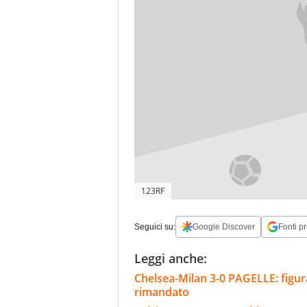
123RF
Seguici su:
Google Discover
Fonti pr
Leggi anche:
Chelsea-Milan 3-0 PAGELLE: figu
rimandato