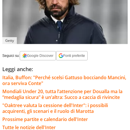
Getty
Seguici su:
Google Discover
Fonti preferite
Leggi anche:
Italia, Buffon: "Perché scelsi Gattuso bocciando Mancini,
ora serviva Conte"
Mondiali Under 20, tutta l’attenzione per Doualla ma la
“medaglia sicura” è un’altra: Succo a caccia di rivincite
"Oaktree valuta la cessione dell'Inter": i possibili
acquirenti, gli scenari e il ruolo di Marotta
Prossime partite e calendario dell'Inter
Tutte le notizie dell'Inter