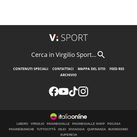
Cerca in Virgilio Sport...
CONTENUTI SPECIALI
CONTATTACI
MAPPA DEL SITO
FEED RSS
ARCHIVIO
LIBERO
VIRGILIO
PAGINEGIALLE
PAGINEGIALLE SHOP
PGCASA
PAGINEBIANCHE
TUTTOCITTÀ
DILEI
SIVIAGGIA
QUIFINANZA
BUONISSIMO
SUPEREVA