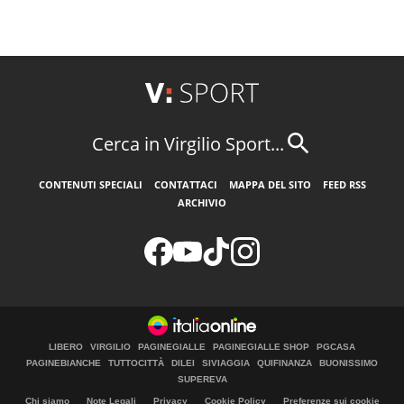
Cerca in Virgilio Sport...
CONTENUTI SPECIALI
CONTATTACI
MAPPA DEL SITO
FEED RSS
ARCHIVIO
LIBERO
VIRGILIO
PAGINEGIALLE
PAGINEGIALLE SHOP
PGCASA
PAGINEBIANCHE
TUTTOCITTÀ
DILEI
SIVIAGGIA
QUIFINANZA
BUONISSIMO
SUPEREVA
Chi siamo
Note Legali
Privacy
Cookie Policy
Preferenze sui cookie