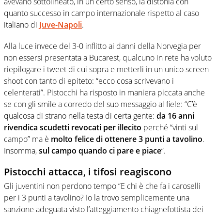
avevano sottolineato, in un certo senso, la distonia con
quanto successo in campo internazionale rispetto al caso
italiano di
Juve-Napoli
.
Alla luce invece del 3-0 inflitto ai danni della Norvegia per
non essersi presentata a Bucarest, qualcuno in rete ha voluto
riepilogare i tweet di cui sopra e metterli in un unico screen
shoot con tanto di epiteto: “ecco cosa scrivevano i
celenterati”. Pistocchi ha risposto in maniera piccata anche
se con gli smile a corredo del suo messaggio al fiele: “C’è
qualcosa di strano nella testa di certa gente:
da 16 anni
rivendica scudetti revocati per illecito
perché “vinti sul
campo” ma è
molto felice di ottenere 3 punti a tavolino
.
Insomma,
sul campo quando ci pare e piace
“.
Pistocchi attacca, i tifosi reagiscono
Gli juventini non perdono tempo “E chi è che fa i caroselli
per i 3 punti a tavolino? Io la trovo semplicemente una
sanzione adeguata visto l’atteggiamento chiagnefottista dei