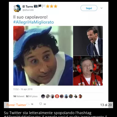
Fonte: Twitter
13
di
20
Su Twitter sta letteralmente spopolando l'hashtag
#AllegriHaMigliorato: il popolo social esalta ironicamente il