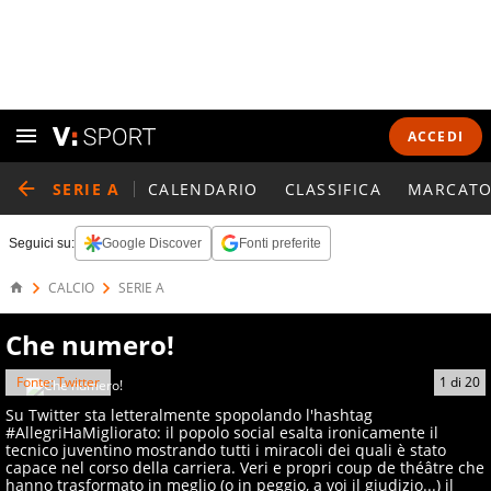
ACCEDI
SERIE A
CALENDARIO
CLASSIFICA
MARCATO
Seguici su:
Google Discover
Fonti preferite
CALCIO
SERIE A
Che numero!
Fonte: Twitter
1
di
20
Su Twitter sta letteralmente spopolando l'hashtag
#AllegriHaMigliorato: il popolo social esalta ironicamente il
tecnico juventino mostrando tutti i miracoli dei quali è stato
capace nel corso della carriera. Veri e propri coup de théâtre che
hanno trasformato in meglio (o in peggio, a voi il giudizio...) il