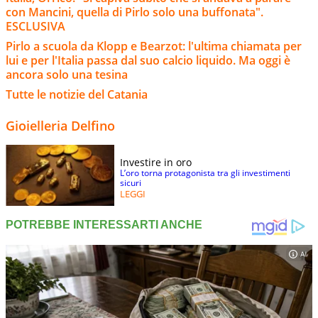
con Mancini, quella di Pirlo solo una buffonata".
ESCLUSIVA
Pirlo a scuola da Klopp e Bearzot: l'ultima chiamata per
lui e per l'Italia passa dal suo calcio liquido. Ma oggi è
ancora solo una tesina
Tutte le notizie del Catania
Gioielleria Delfino
Investire in oro
L’oro torna protagonista tra gli investimenti
sicuri
LEGGI