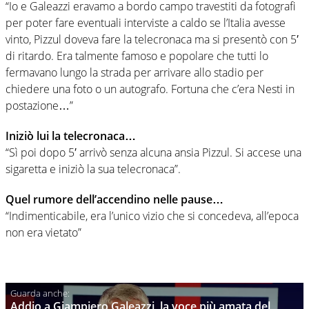
“Io e Galeazzi eravamo a bordo campo travestiti da fotografi
per poter fare eventuali interviste a caldo se l’Italia avesse
vinto, Pizzul doveva fare la telecronaca ma si presentò con 5′
di ritardo. Era talmente famoso e popolare che tutti lo
fermavano lungo la strada per arrivare allo stadio per
chiedere una foto o un autografo. Fortuna che c’era Nesti in
postazione…”
Iniziò lui la telecronaca…
“Sì poi dopo 5′ arrivò senza alcuna ansia Pizzul. Si accese una
sigaretta e iniziò la sua telecronaca”.
Quel rumore dell’accendino nelle pause…
“Indimenticabile, era l’unico vizio che si concedeva, all’epoca
non era vietato”
Addio a Giampiero Galeazzi, la voce più amata del