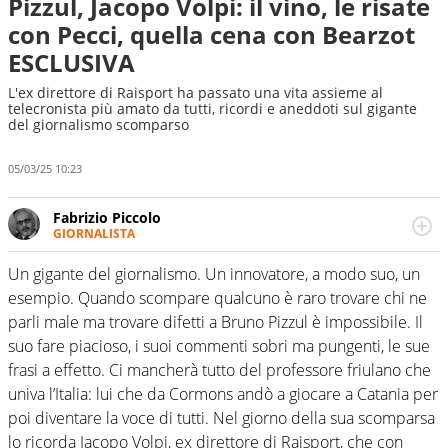
Pizzul, Jacopo Volpi: il vino, le risate
con Pecci, quella cena con Bearzot
ESCLUSIVA
L'ex direttore di Raisport ha passato una vita assieme al
telecronista più amato da tutti, ricordi e aneddoti sul gigante
del giornalismo scomparso
05/03/25 10:23
Fabrizio Piccolo
GIORNALISTA
Nella sua carriera ha seguito numerose manifestazioni
sportive e collaborato con agenzie e testate. Esperienza,
Un gigante del giornalismo. Un innovatore, a modo suo, un
competenza, conoscenza e memoria storica. Si occupa
esempio. Quando scompare qualcuno è raro trovare chi ne
prevalentemente di calcio
parli male ma trovare difetti a Bruno Pizzul è impossibile. Il
suo fare piacioso, i suoi commenti sobri ma pungenti, le sue
frasi a effetto. Ci mancherà tutto del professore friulano che
univa l’Italia: lui che da Cormons andò a giocare a Catania per
poi diventare la voce di tutti. Nel giorno della sua scomparsa
lo ricorda Jacopo Volpi, ex direttore di Raisport, che con