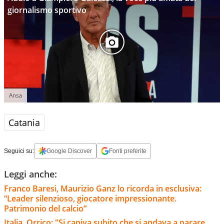
giornalismo sportivo
Ansa
Catania
Seguici su:
Google Discover
Fonti preferite
Leggi anche:
Franco Baresi, Maurizio Ganz lo ricorda in esclusiva:
“Leader silenzioso, giocatore impressionante.
Patrimonio del calcio”
Italia, Orrico: "Si capiva subito che si andava a parare