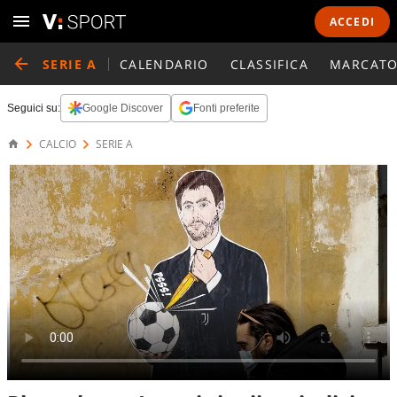
ACCEDI
SERIE A
CALENDARIO
CLASSIFICA
MARCATO
Seguici su:
Google Discover
Fonti preferite
CALCIO
SERIE A