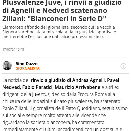
Plusvalenze Juve, i rinvii a giudizio
di Agnelli e Nedved scatenano
Ziliani: "Bianconeri in Serie D"
Clamoroso affondo del giornalista, secondo cui la Vecchia
Signora sarebbe stata miracolata dalla giustizia sportiva e
meriterebbe l'esclusione dal calcio professionistico.
17/07/24 13:45
Rino Dazzo
GIORNALISTA
Se mai ci fosse modo di traslare il glossario del calcio in
una nicchia di esperti, lui ne farebbe parte. Non si perde
La notizia del
rinvio a giudizio di Andrea Agnelli, Pavel
una svista arbitrale né gli umori social del mondo delle
Nedved, Fabio Paratici, Maurizio Arrivabene
e altri ex
curve
dirigenti della Juventus, deciso dalla Procura Roma alla
chiusura delle indagini sul caso plusvalenze, ha scatenato
Paolo Ziliani. Il giornalista de Il Fatto Quotidiano, seguitissimo
sui social e sempre molto attento alle vicende che
riguardano la società bianconera, ha commentato
immediatamente gli ultimi accadimenti con un post su X e