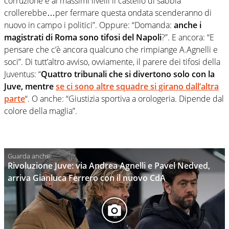
corruzione è ai massimi livelli il castello di sabbia
crollerebbe…per fermare questa ondata scenderanno di
nuovo in campo i politici”. Oppure: “Domanda:
anche i
magistrati di Roma sono tifosi del Napoli
?”. E ancora: “E
pensare che c’è ancora qualcuno che rimpiange A.Agnelli e
soci”. Di tutt’altro avviso, ovviamente, il parere dei tifosi della
Juventus: “
Quattro tribunali che si divertono solo con la
Juve, mentre
se ci sono altre squadre si girano dall’altra
parte
“. O anche: “Giustizia sportiva a orologeria. Dipende dal
colore della maglia”.
Rivoluzione Juve: via Andrea Agnelli e Pavel Nedved,
arriva Gianluca Ferrero con il nuovo CdA