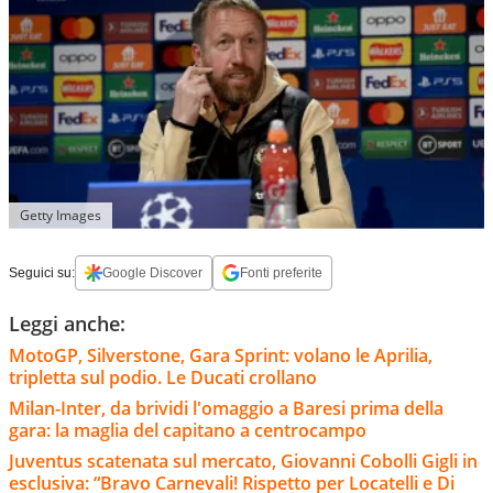
Getty Images
Seguici su:
Google Discover
Fonti preferite
Leggi anche:
MotoGP, Silverstone, Gara Sprint: volano le Aprilia,
tripletta sul podio. Le Ducati crollano
Milan-Inter, da brividi l'omaggio a Baresi prima della
gara: la maglia del capitano a centrocampo
Juventus scatenata sul mercato, Giovanni Cobolli Gigli in
esclusiva: “Bravo Carnevali! Rispetto per Locatelli e Di