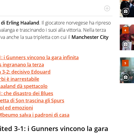
hanno segreti: basket, football, baseball e la capacità
ve altri non vedono granché
di Erling Haaland
. Il giocatore norvegese ha ripreso
langa e trascinando i suoi alla vittoria. Nella terza
va anche la sua tripletta con cui il
Manchester City
 i Gunners vincono la gara infinita
ds ingranano la terza
 3-2: decisivo Edouard
bi è inarrestabile
aaland dà spettacolo
: che disastro dei Blues
etta di Son trascina gli Spurs
gol ed emozioni
beumo salva i padroni di casa
ted 3-1: i Gunners vincono la gara