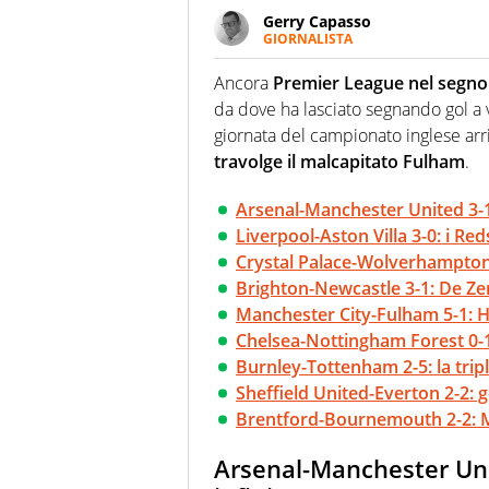
Gerry Capasso
GIORNALISTA
Per lui gli sport americani non 
innata di trovare la notizia do
Ancora
Premier League nel segno 
da dove ha lasciato segnando gol a va
giornata del campionato inglese arri
travolge il malcapitato Fulham
.
Arsenal-Manchester United 3-1:
Liverpool-Aston Villa 3-0: i Re
Crystal Palace-Wolverhampton
Brighton-Newcastle 3-1: De Zer
Manchester City-Fulham 5-1: H
Chelsea-Nottingham Forest 0-1
Burnley-Tottenham 2-5: la tripl
Sheffield United-Everton 2-2: 
Brentford-Bournemouth 2-2: M
Arsenal-Manchester Uni