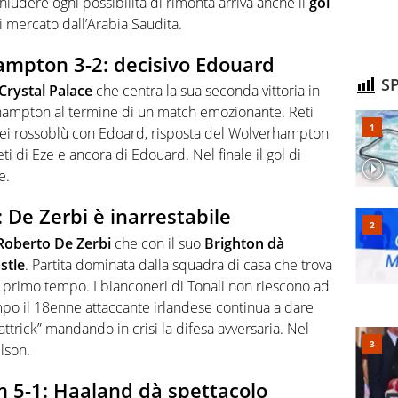
chiudere ogni possibilità di rimonta arriva anche il
gol
i mercato dall’Arabia Saudita.
ampton 3-2: decisivo Edouard
SP
Crystal Palace
che centra la sua seconda vittoria in
hampton al termine di un match emozionante. Reti
o dei rossoblù con Edoard, risposta del Wolverhampton
 di Eze e ancora di Edouard. Nel finale il gol di
e.
 De Zerbi è inarrestabile
Roberto De Zerbi
che con il suo
Brighton dà
stle
. Partita dominata dalla squadra di casa che trova
 primo tempo. I bianconeri di Tonali non riescono ad
po il 18enne attaccante irlandese continua a dare
attrick” mandando in crisi la difesa avversaria. Nel
lson.
 5-1: Haaland dà spettacolo