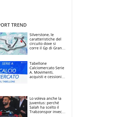
ORT TREND
Silverstone, le
caratteristiche del
circuito dove si
corre il Gp di Gran
Bretagna del
Motomondiale
Tabellone
Calciomercato Serie
A. Movimenti,
acquisti e cessioni:
estate 2026-27
Lo voleva anche la
Juventus: perché
Salah ha scelto il
Trabzonspor invece
di un top club