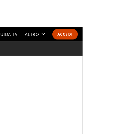
UIDA TV
ALTRO
ACCEDI
CALENDARI E CLASSIFICHE
ALTRI SPORT
MONDIALI 2026
OLIMPIADI
GOSSIP
LIFESTYLE