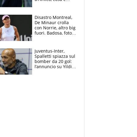
successo dopo il flop
per Nusa
Disastro Montreal,
De Minaur crolla
con Norrie, altro big
fuori. Badosa, foto
dall'ospedale e fan
preoccupati
Juventus-Inter,
Spalletti spiazza sul
bomber da 20 gol:
l’annuncio su Yildiz
e la risposta su
Bastoni