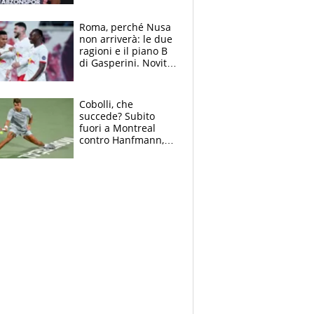
Roma, perché Nusa
non arriverà: le due
ragioni e il piano B
di Gasperini. Novità
su Pellegrini e
Cacciamani
Cobolli, che
succede? Subito
fuori a Montreal
contro Hanfmann,
per Flavio è tutta
colpa della tosse