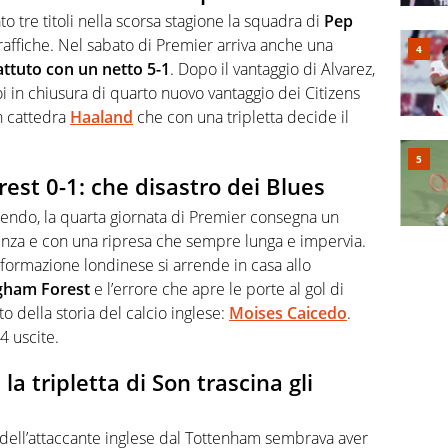
o tre titoli nella scorsa stagione la squadra di
Pep
 raffiche. Nel sabato di Premier arriva anche una
ttuto con un netto 5-1
. Dopo il vantaggio di Alvarez,
oi in chiusura di quarto nuovo vantaggio dei Citizens
n cattedra
Haaland
che con una tripletta decide il
st 0-1: che disastro dei Blues
ncendo, la quarta giornata di Premier consegna un
enza e con una ripresa che sempre lunga e impervia.
formazione londinese si arrende in casa allo
ngham
Forest
e l’errore che apre le porte al gol di
to della storia del calcio inglese:
Moises Caicedo
.
4 uscite.
a tripletta di Son trascina gli
a dell’attaccante inglese dal Tottenham sembrava aver