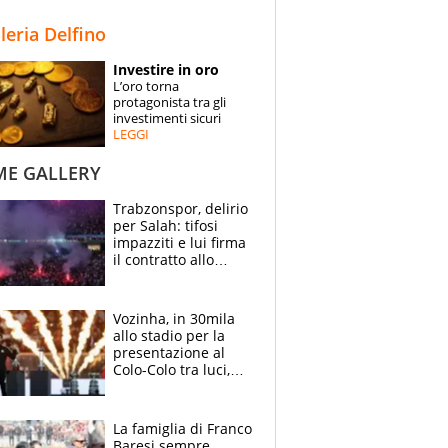
STORIE
lleria Delfino
SPECIALI
Investire in oro
L’oro torna
ESPERTI
protagonista tra gli
investimenti sicuri
LEGGI
CONTATTI
ME GALLERY
Trabzonspor, delirio
per Salah: tifosi
impazziti e lui firma
il contratto allo
stadio
Vozinha, in 30mila
allo stadio per la
presentazione al
Colo-Colo tra luci,
spettacolo, elicotteri
e paracadutisti
La famiglia di Franco
Baresi sempre