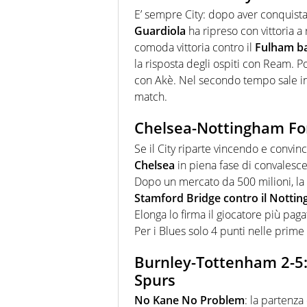
E’ sempre City: dopo aver conquistat
Guardiola
ha ripreso con vittoria a
comoda vittoria contro il
Fulham ba
la risposta degli ospiti con Ream. P
con Akè. Nel secondo tempo sale i
match.
Chelsea-Nottingham Fore
Se il City riparte vincendo e convi
Chelsea
in piena fase di convalesc
Dopo un mercato da 500 milioni, la 
Stamford Bridge contro il Notti
Elonga lo firma il giocatore più paga
Per i Blues solo 4 punti nelle prime 
Burnley-Tottenham 2-5: l
Spurs
No Kane No Problem
: la partenz