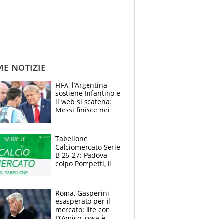
ME NOTIZIE
FIFA, l’Argentina
sostiene Infantino e
il web si scatena:
Messi finisce nei
meme, la Seleccion
travolta dalle
polemiche
Tabellone
Calciomercato Serie
B 26-27: Padova
colpo Pompetti, il
Sudtirol annuncia
Bjarkason
Roma, Gasperini
esasperato per il
mercato: lite con
D’Amico, cosa è