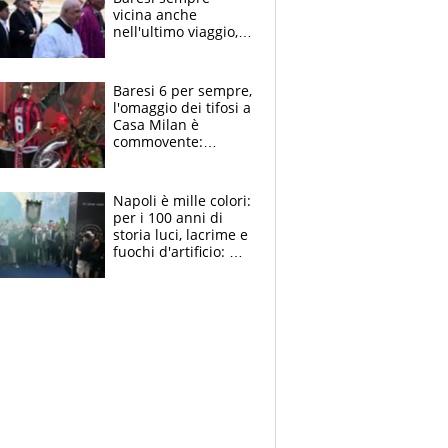
vicina anche
nell'ultimo viaggio,
la moglie Maura, i
figli e i suoi cari
circondati
Baresi 6 per sempre,
dall'affetto dei tifosi
l'omaggio dei tifosi a
Casa Milan è
commovente:
maglie, bandiere,
sciarpe, lacrime e
bigliettini
Napoli è mille colori:
per i 100 anni di
storia luci, lacrime e
fuochi d'artificio: De
Laurentiis salta al
coro anti-Juve