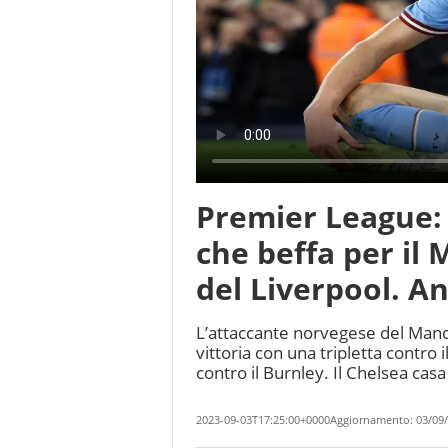
Premier League: 
che beffa per il
del Liverpool. A
L’attaccante norvegese del Manche
vittoria con una tripletta contro 
contro il Burnley. Il Chelsea cas
2023-09-03T17:25:00+0000
Aggiornamento:
03/09/