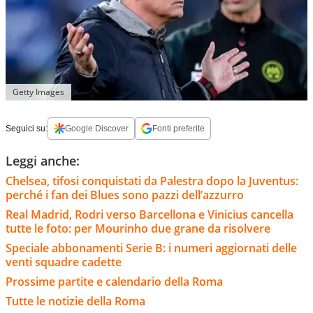
Getty Images
Seguici su:
Google Discover
Fonti preferite
Leggi anche:
Chelsea, tifosi conquistati da Palestra dopo la Juventus:
perché i fan dei Blues sono pazzi dell’azzurro
Real Madrid, Rodri verso Barcellona e Vinicius cancella
tutte le foto: per Mourinho due grane da risolvere
Speciale abbonamenti Serie B: i numeri aggiornati delle
venti squadre cadette
Prossime partite e calendario della Roma
Tutte le notizie della Roma