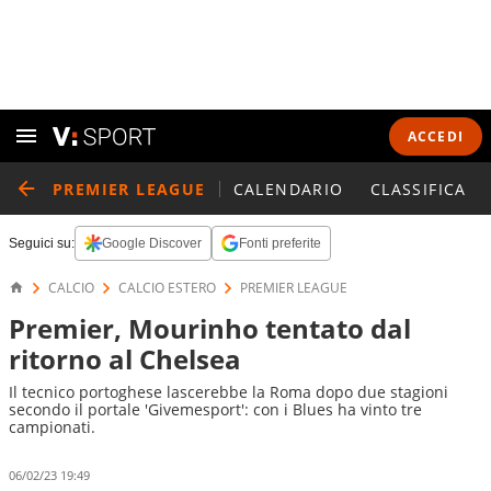
ACCEDI
PREMIER LEAGUE
CALENDARIO
CLASSIFICA
Seguici su:
Google Discover
Fonti preferite
CALCIO
CALCIO ESTERO
PREMIER LEAGUE
Premier, Mourinho tentato dal
ritorno al Chelsea
Il tecnico portoghese lascerebbe la Roma dopo due stagioni
secondo il portale 'Givemesport': con i Blues ha vinto tre
campionati.
06/02/23 19:49