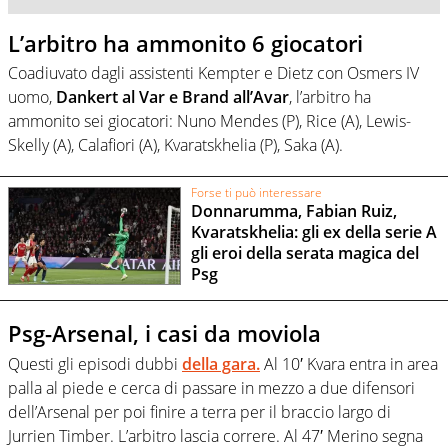
L’arbitro ha ammonito 6 giocatori
Coadiuvato dagli assistenti Kempter e Dietz con Osmers IV
uomo,
Dankert al Var e Brand all’Avar
, l’arbitro ha
ammonito sei giocatori: Nuno Mendes (P), Rice (A), Lewis-
Skelly (A), Calafiori (A), Kvaratskhelia (P), Saka (A).
Forse ti può interessare
Donnarumma, Fabian Ruiz,
Kvaratskhelia: gli ex della serie A
gli eroi della serata magica del
Psg
Psg-Arsenal, i casi da moviola
Questi gli episodi dubbi
della gara.
Al 10′ Kvara entra in area
palla al piede e cerca di passare in mezzo a due difensori
dell’Arsenal per poi finire a terra per il braccio largo di
Jurrien Timber. L’arbitro lascia correre. Al 47′ Merino segna