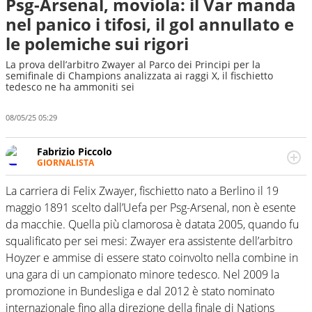
Psg-Arsenal, moviola: il Var manda
nel panico i tifosi, il gol annullato e
le polemiche sui rigori
La prova dell’arbitro Zwayer al Parco dei Principi per la
semifinale di Champions analizzata ai raggi X, il fischietto
tedesco ne ha ammoniti sei
08/05/25 05:29
Fabrizio Piccolo
GIORNALISTA
Nella sua carriera ha seguito numerose manifestazioni
sportive e collaborato con agenzie e testate. Esperienza,
La carriera di Felix Zwayer, fischietto nato a Berlino il 19
competenza, conoscenza e memoria storica. Si occupa
maggio 1891 scelto dall’Uefa per Psg-Arsenal, non è esente
prevalentemente di calcio
da macchie. Quella più clamorosa è datata 2005, quando fu
squalificato per sei mesi: Zwayer era assistente dell’arbitro
Hoyzer e ammise di essere stato coinvolto nella combine in
una gara di un campionato minore tedesco. Nel 2009 la
promozione in Bundesliga e dal 2012 è stato nominato
internazionale fino alla direzione della finale di Nations