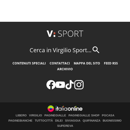
Cerca in Virgilio Sport...
CONTENUTI SPECIALI
CONTATTACI
MAPPA DEL SITO
FEED RSS
ARCHIVIO
LIBERO
VIRGILIO
PAGINEGIALLE
PAGINEGIALLE SHOP
PGCASA
PAGINEBIANCHE
TUTTOCITTÀ
DILEI
SIVIAGGIA
QUIFINANZA
BUONISSIMO
SUPEREVA