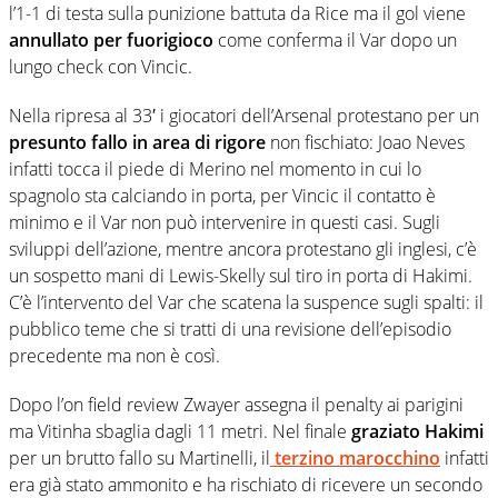
l’1-1 di testa sulla punizione battuta da Rice ma il gol viene
annullato per fuorigioco
come conferma il Var dopo un
lungo check con Vincic.
Nella ripresa al 33′ i giocatori dell’Arsenal protestano per un
presunto fallo in area di rigore
non fischiato: Joao Neves
infatti tocca il piede di Merino nel momento in cui lo
spagnolo sta calciando in porta, per Vincic il contatto è
minimo e il Var non può intervenire in questi casi. Sugli
sviluppi dell’azione, mentre ancora protestano gli inglesi, c’è
un sospetto mani di Lewis-Skelly sul tiro in porta di Hakimi.
C’è l’intervento del Var che scatena la suspence sugli spalti: il
pubblico teme che si tratti di una revisione dell’episodio
precedente ma non è così.
Dopo l’on field review Zwayer assegna il penalty ai parigini
ma Vitinha sbaglia dagli 11 metri. Nel finale
graziato Hakimi
per un brutto fallo su Martinelli, il
terzino marocchino
infatti
era già stato ammonito e ha rischiato di ricevere un secondo