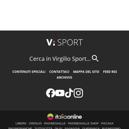
Cerca in Virgilio Sport...
CONTENUTI SPECIALI
CONTATTACI
MAPPA DEL SITO
FEED RSS
ARCHIVIO
LIBERO
VIRGILIO
PAGINEGIALLE
PAGINEGIALLE SHOP
PGCASA
PAGINEBIANCHE
TUTTOCITTÀ
DILEI
SIVIAGGIA
QUIFINANZA
BUONISSIMO