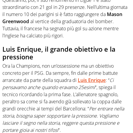
Quest’anno, poi, il suo rendimento in Ligue 1 è stato
straordinario con 21 gol in 29 presenze. Nell’ultima giornata
il numero 10 dei parigini si è fatto raggiungere da
Mason
Greenwood
al vertice della graduatoria dei bomber.
Tuttavia, il francese ha segnato più gol su azione mentre
l’inglese ha calciato più rigori.
Luis Enrique, il grande obiettivo e la
pressione
Ora la Champions, non un’ossessione ma un obiettivo
concreto per il PSG. Da sempre, fin dalle prime battute
arrancate da parte della squadra di
Luis Enrique
: “
Ci
pensavamo anche quando eravamo 25esimi
“, spiega il
tecnico ricordando la prima fase. L’allenatore spagnolo,
peraltro sa come si fa avendo già sollevato la coppa dalle
grandi orecchie ai tempi del Barcellona: “
Per entrare nella
storia, bisogna saper sopportare la pressione. Vogliamo
lasciare il segno nella storia, reggere questa pressione e
portare gioia ai nostri tifosi
“.