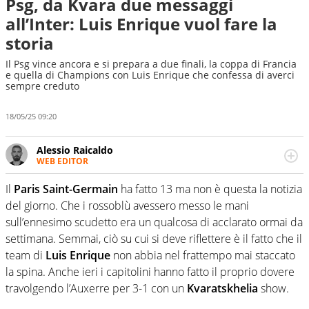
Psg, da Kvara due messaggi
all’Inter: Luis Enrique vuol fare la
storia
Il Psg vince ancora e si prepara a due finali, la coppa di Francia
e quella di Champions con Luis Enrique che confessa di averci
sempre creduto
18/05/25 09:20
Alessio Raicaldo
WEB EDITOR
Un figlio che si chiama Diego e la tesi di laurea sugli stadi
di proprietà in Italia. Il calcio quale filo conduttore
Il
Paris Saint-Germain
ha fatto 13 ma non è questa la notizia
irrinunciabile tra passione e professione. Per Virgilio
del giorno. Che i rossoblù avessero messo le mani
Sport indaga, approfondisce e scandaglia l'universo
sull’ennesimo scudetto era un qualcosa di acclarato ormai da
mondo dello sport per antonomasia
settimana. Semmai, ciò su cui si deve riflettere è il fatto che il
team di
Luis Enrique
non abbia nel frattempo mai staccato
la spina. Anche ieri i capitolini hanno fatto il proprio dovere
travolgendo l’Auxerre per 3-1 con un
Kvaratskhelia
show.