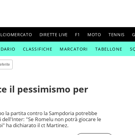
ALCIOMERCATO
DIRETTE LIVE
F1
MOTO
TENNIS
G
NDARIO
CLASSIFICHE
MARCATORI
TABELLONE
S
eferite
ce il pessimismo per
po la partita contro la Sampdoria potrebbe
i dell'Inter: "Se Romelu non potrà giocare le
" ha dichiarato il ct Martinez.