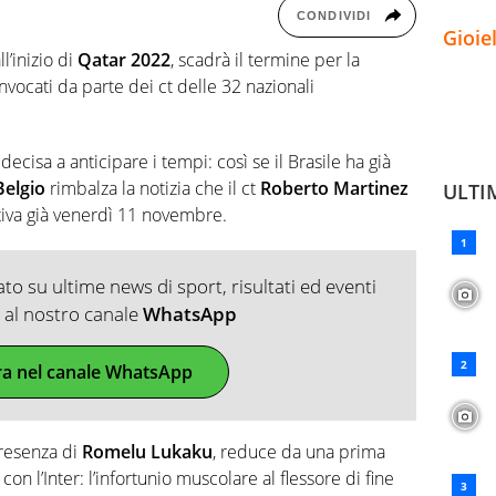
CONDIVIDI
Gioie
l’inizio di
Qatar 2022
, scadrà il termine per la
vocati da parte dei ct delle 32 nazionali
ecisa a anticipare i tempi: così se il Brasile ha già
Belgio
rimbalza la notizia che il ct
Roberto Martinez
ULTI
tiva già venerdì 11 novembre.
o su ultime news di sport, risultati ed eventi
ti al nostro canale
WhatsApp
ra nel canale WhatsApp
presenza di
Romelu Lukaku
, reduce da una prima
on l’Inter: l’infortunio muscolare al flessore di fine