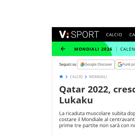
CALCIO
C
MONDIALI 2026
CALE
Seguici su:
Google Discover
Fonti pr
CALCIO
MONDIALI
Qatar 2022, cres
Lukaku
La ricaduta muscolare subita do
costare il Mondiale al centravant
prime tre partite non sarà con noi