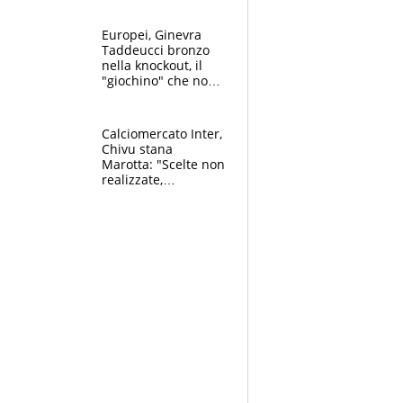
dello svizzero all'ex
Allegri
Europei, Ginevra
Taddeucci bronzo
nella knockout, il
"giochino" che non
le piace: "La Senna?
Oggi era pulita"
Calciomercato Inter,
Chivu stana
Marotta: "Scelte non
realizzate,
dobbiamo
completare la
squadra"