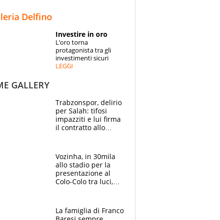
STORIE
lleria Delfino
SPECIALI
Investire in oro
L’oro torna
ESPERTI
protagonista tra gli
investimenti sicuri
LEGGI
CONTATTI
ME GALLERY
Trabzonspor, delirio
per Salah: tifosi
impazziti e lui firma
il contratto allo
stadio
Vozinha, in 30mila
allo stadio per la
presentazione al
Colo-Colo tra luci,
spettacolo, elicotteri
e paracadutisti
La famiglia di Franco
Baresi sempre