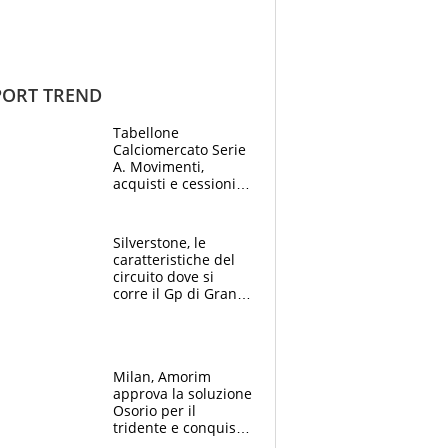
ORT TREND
Tabellone
Calciomercato Serie
A. Movimenti,
acquisti e cessioni:
estate 2026-27
Silverstone, le
caratteristiche del
circuito dove si
corre il Gp di Gran
Bretagna del
Motomondiale
Milan, Amorim
approva la soluzione
Osorio per il
tridente e conquista
Jashari: la frecciata