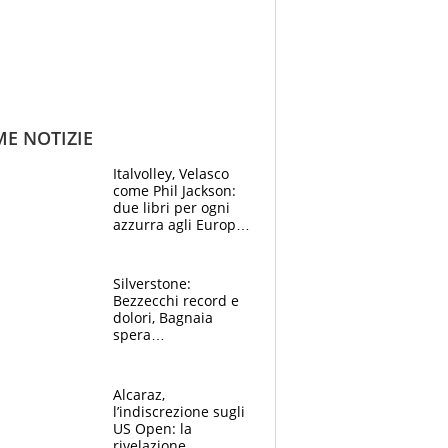
ME NOTIZIE
Italvolley, Velasco
come Phil Jackson:
due libri per ogni
azzurra agli Europei.
Quello per Sylla è
“geniale”
Silverstone:
Bezzecchi record e
dolori, Bagnaia
spera
nell'antidolorifico,
Marquez si tira fuori
e vota Aprilia
Alcaraz,
l’indiscrezione sugli
US Open: la
rivelazione