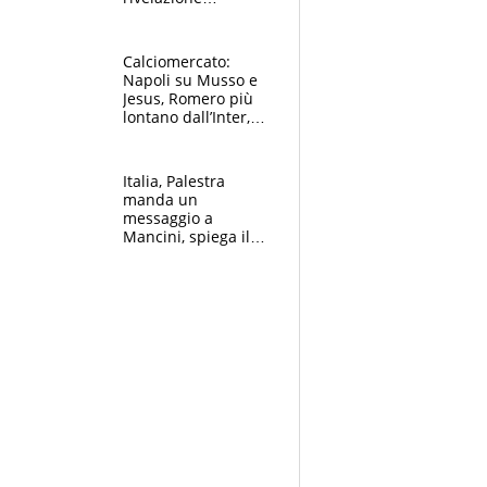
dell’amico
giornalista e il piano
B. Rune verso la
Calciomercato:
rinuncia
Napoli su Musso e
Jesus, Romero più
lontano dall’Inter,
delirio Mastantuono,
Juve su Trubin. Il
tabellone
Italia, Palestra
manda un
messaggio a
Mancini, spiega il
motivo del no
all’Inter e lancia
l'alleanza con
Donnarumma