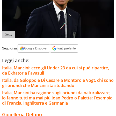
Getty
Seguici su:
Google Discover
Fonti preferite
Leggi anche:
Italia, Mancini: ecco gli Under 23 da cui si può ripartire,
da Ekhator a Favasuli
Italia, da Galoppo e Di Cesare a Montoro e Vogt, chi sono
gli oriundi che Mancini sta studiando
Italia, Mancini ha ragione sugli oriundi da naturalizzare,
lo fanno tutti ma mai più Joao Pedro o Paletta: l'esempio
di Francia, Inghilterra e Germania
Gioielleria Delfino