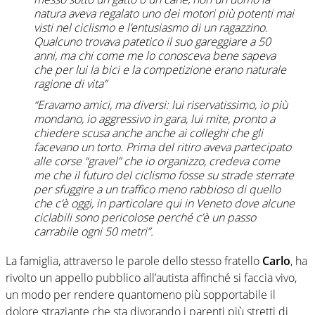
natura aveva regalato uno dei motori più potenti mai
visti nel ciclismo e l’entusiasmo di un ragazzino.
Qualcuno trovava patetico il suo gareggiare a 50
anni, ma chi come me lo conosceva bene sapeva
che per lui la bici e la competizione erano naturale
ragione di vita”
“Eravamo amici, ma diversi: lui riservatissimo, io più
mondano, io aggressivo in gara, lui mite, pronto a
chiedere scusa anche anche ai colleghi che gli
facevano un torto. Prima del ritiro aveva partecipato
alle corse “gravel” che io organizzo, credeva come
me che il futuro del ciclismo fosse su strade sterrate
per sfuggire a un traffico meno rabbioso di quello
che c’è oggi, in particolare qui in Veneto dove alcune
ciclabili sono pericolose perché c’è un passo
carrabile ogni 50 metri”.
La famiglia, attraverso le parole dello stesso fratello
Carlo
, ha
rivolto un appello pubblico all’autista affinché si faccia vivo,
un modo per rendere quantomeno più sopportabile il
dolore straziante che sta divorando i parenti più stretti di