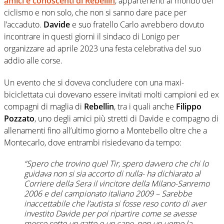
amici e conoscenti di
Rebellin
, appartenenti al mondo del
ciclismo e non solo, che non si sanno dare pace per
l’accaduto.
Davide
e suo fratello Carlo avrebbero dovuto
incontrare in questi giorni il sindaco di Lonigo per
organizzare ad aprile 2023 una festa celebrativa del suo
addio alle corse.
Un evento che si doveva concludere con una maxi-
biciclettata cui dovevano essere invitati molti campioni ed ex
compagni di maglia di
Rebellin
, tra i quali anche
Filippo
Pozzato
, uno degli amici più stretti di Davide e compagno di
allenamenti fino all’ultimo giorno a Montebello oltre che a
Montecarlo, dove entrambi risiedevano da tempo:
“Spero che trovino quel Tir, spero davvero che chi lo
guidava non si sia accorto di nulla- ha dichiarato al
Corriere della Sera il vincitore della Milano-Sanremo
2006 e del campionato italiano 2009 – Sarebbe
inaccettabile che l’autista si fosse reso conto di aver
investito Davide per poi ripartire come se avesse
messo sotto un gatto o un cane, non un uomo la