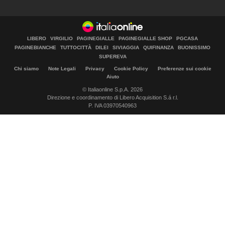
LIBERO
VIRGILIO
PAGINEGIALLE
PAGINEGIALLE SHOP
PGCASA
PAGINEBIANCHE
TUTTOCITTÀ
DILEI
SIVIAGGIA
QUIFINANZA
BUONISSIMO
SUPEREVA
Chi siamo
Note Legali
Privacy
Cookie Policy
Preferenze sui cookie
Aiuto
© Italiaonline S.p.A. 2026
Direzione e coordinamento di Libero Acquisition S.á r.l.
P. IVA 03970540963