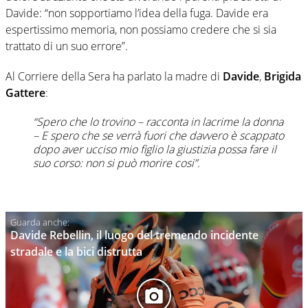
Davide: “non sopportiamo l’idea della fuga. Davide era
espertissimo memoria, non possiamo credere che si sia
trattato di un suo errore”.
Al Corriere della Sera ha parlato la madre di
Davide
,
Brigida
Gattere
:
“Spero che lo trovino – racconta in lacrime la donna
– E spero che se verrà fuori che davvero è scappato
dopo aver ucciso mio figlio la giustizia possa fare il
suo corso: non si può morire cosi”.
Davide Rebellin, il luogo del tremendo incidente
stradale e la bici distrutta