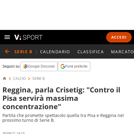
ACCEDI
SERIE B
CALENDARIO
CLASSIFICA
MARCATO
Seguici su:
Google Discover
Fonti preferite
CALCIO
SERIE B
Reggina, parla Crisetig: "Contro il
Pisa servirà massima
concentrazione"
Partita che promette spettacolo quella tra Pisa e Reggina nel
prossimo turno di Serie B.
30/09/21 14:10