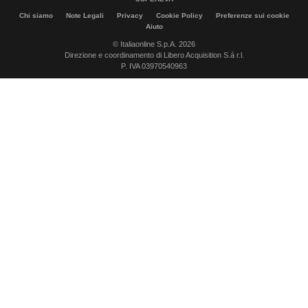
Chi siamo
Note Legali
Privacy
Cookie Policy
Preferenze sui cookie
Aiuto
© Italiaonline S.p.A. 2026
Direzione e coordinamento di Libero Acquisition S.á r.l.
P. IVA 03970540963