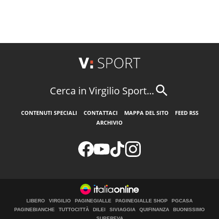
Cerca in Virgilio Sport...
CONTENUTI SPECIALI
CONTATTACI
MAPPA DEL SITO
FEED RSS
ARCHIVIO
LIBERO
VIRGILIO
PAGINEGIALLE
PAGINEGIALLE SHOP
PGCASA
PAGINEBIANCHE
TUTTOCITTÀ
DILEI
SIVIAGGIA
QUIFINANZA
BUONISSIMO
SUPEREVA