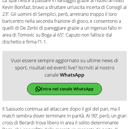
La Spal riesce a passare in vantaggio grazie al nuovo arrivato
Kevin Bonifazi, bravo a sfruttare un’uscita incerta di Consigli al
23′. Gli uomini di Semplici, però, arretrano troppo il loro
baricentro nella seconda frazione di gioco, e consentono a
quelli di De Zerbi di pareggiare grazie a un ingenuo fallo in
area di Tomovic su Boga al 65′: Caputo non fallisce dal
dischetto e firma l’1-1.
Vuoi essere sempre aggiornato su ultime news di
sport, risultati ed eventi live? Iscriviti al nostro
canale
WhatsApp
Entra nel canale WhatsApp
Il Sassuolo continua ad attaccare dopo il gol del pari, ma il
match sembra dover terminare in parità. Al 90′, però, un gran
cross di Berardi trova libero in area il solito determinante