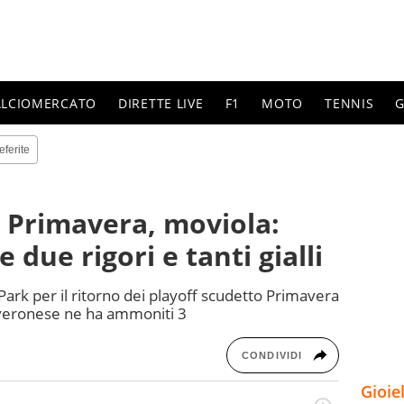
ALCIOMERCATO
DIRETTE LIVE
F1
MOTO
TENNIS
G
eferite
 Primavera, moviola:
 due rigori e tanti gialli
a Park per il ritorno dei playoff scudetto Primavera
to veronese ne ha ammoniti 3
CONDIVIDI
Gioie