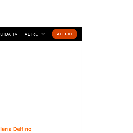
UIDA TV
ALTRO
ACCEDI
CALENDARI E CLASSIFICHE
ALTRI SPORT
MONDIALI 2026
OLIMPIADI
GOSSIP
LIFESTYLE
lleria Delfino