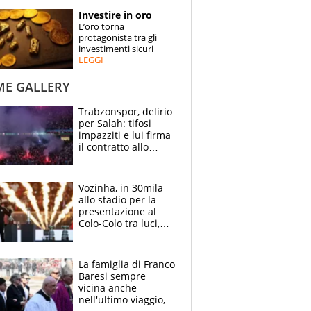
STORIE
Investire in oro
L’oro torna
SPECIALI
protagonista tra gli
investimenti sicuri
LEGGI
ESPERTI
ME GALLERY
CONTATTI
Trabzonspor, delirio
per Salah: tifosi
impazziti e lui firma
il contratto allo
stadio
Vozinha, in 30mila
allo stadio per la
presentazione al
Colo-Colo tra luci,
spettacolo, elicotteri
e paracadutisti
La famiglia di Franco
Baresi sempre
vicina anche
nell'ultimo viaggio,