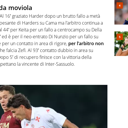
 da moviola
 Al 16′ graziato Harder dopo un brutto fallo a metà
pesante di Harders su Cama ma l’arbitro continua a
 al 44′ per Keita per un fallo a centrocampo su Della
d è per il neo-entrato Di Nunzio per un fallo su
 per un contatto in area di rigore,
per l’arbitro non
che falcia Zefi. Al 93′ contatto dubbio in area su
Dopo 5′ di recupero finisce con la vittoria della
aspettano la vincente di Inter-Sassuolo.