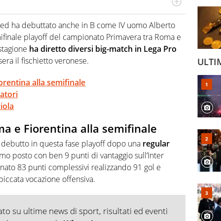
numerose manifestazioni sportive e collaborato con
, competenza, conoscenza e memoria storica. Si occupa
C ed ha debuttato anche in B come IV uomo Alberto
emifinale playoff del campionato Primavera tra Roma e
 stagione
ha diretto diversi big-match in Lega Pro
era il fischietto veronese.
ULTI
rentina alla semifinale
atori
iola
a e Fiorentina alla semifinale
oro debutto in questa fase playoff dopo una
regular
rimo posto con ben 9 punti di vantaggio sull’Inter
onato 83 punti complessivi realizzando 91 gol e
iccata vocazione offensiva.
o su ultime news di sport, risultati ed eventi