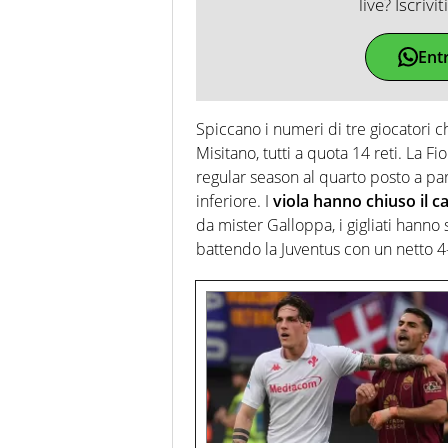
live? Iscrivi
Ent
Spiccano i numeri di tre giocatori c
Misitano, tutti a quota 14 reti. La F
regular season al quarto posto a par
inferiore. I
viola hanno chiuso il ca
da mister Galloppa, i gigliati hanno 
battendo la Juventus con un netto 4