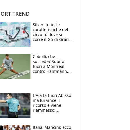
ORT TREND
Silverstone, le
caratteristiche del
circuito dove si
corre il Gp di Gran
Bretagna del
Motomondiale
Cobolli, che
succede? Subito
fuori a Montreal
contro Hanfmann,
per Flavio è tutta
colpa della tosse
L'Aia fa fuori Abisso
ma lui vince il
ricorso e viene
riammesso:
continua momento
nero per gli arbitri
Italia, Mancini: ecco