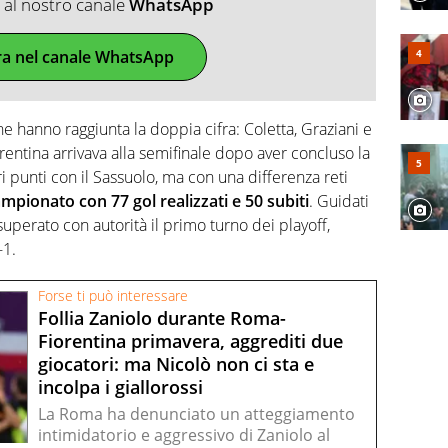
ti al nostro canale
WhatsApp
ra nel canale WhatsApp
he hanno raggiunta la doppia cifra: Coletta, Graziani e
iorentina arrivava alla semifinale dopo aver concluso la
i punti con il Sassuolo, ma con una differenza reti
mpionato con 77 gol realizzati e 50 subiti
. Guidati
superato con autorità il primo turno dei playoff,
-1.
Forse ti può interessare
Follia Zaniolo durante Roma-
Fiorentina primavera, aggrediti due
giocatori: ma Nicolò non ci sta e
incolpa i giallorossi
La Roma ha denunciato un atteggiamento
intimidatorio e aggressivo di Zaniolo al