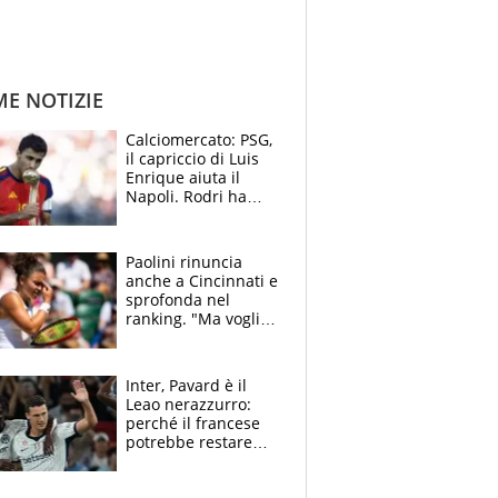
ME NOTIZIE
Calciomercato: PSG,
il capriccio di Luis
Enrique aiuta il
Napoli. Rodri ha
scelto il Barça,
Maresca vuole Enzo
Fernandez
Paolini rinuncia
anche a Cincinnati e
sprofonda nel
ranking. "Ma voglio
essere al 100% allo
US Open"
Inter, Pavard è il
Leao nerazzurro:
perché il francese
potrebbe restare
alla corte di Chivu