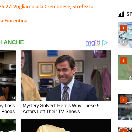
26-27: Vogliacco alla Cremonese, Strefezza
SP
la Fiorentina