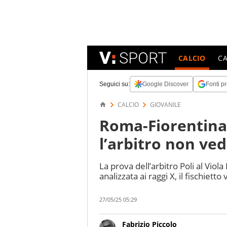
CALCIO
C
Seguici su:
Google Discover
Fonti pr
CALCIO
GIOVANILE
Roma-Fiorentina
l’arbitro non vede
La prova dell’arbitro Poli al Viol
analizzata ai raggi X, il fischiet
27/05/25 05:29
Fabrizio Piccolo