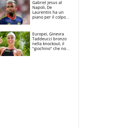
Gabriel Jesus al
Napoli, De
Laurentiis ha un
piano per il colpo
Champions: vendere
Lukaku, Lang e
Lucca
Europei, Ginevra
Taddeucci bronzo
nella knockout, il
"giochino" che non
le piace: "La Senna?
Oggi era pulita"