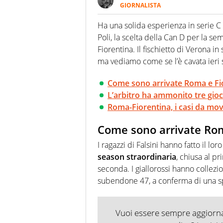
GIORNALISTA
Nella sua carriera ha seguito 
agenzie e testate. Esperienza
Ha una solida esperienza in serie 
prevalentemente di calcio
Poli, la scelta della Can D per la s
Fiorentina. Il fischietto di Verona in
ma vediamo come se l’è cavata ieri s
Come sono arrivate Roma e Fio
L’arbitro ha ammonito tre gioc
Roma-Fiorentina, i casi da mov
Come sono arrivate Rom
I ragazzi di Falsini hanno fatto il l
season straordinaria
, chiusa al p
seconda. I giallorossi hanno collezi
subendone 47, a conferma di una sp
Vuoi essere sempre aggiornat