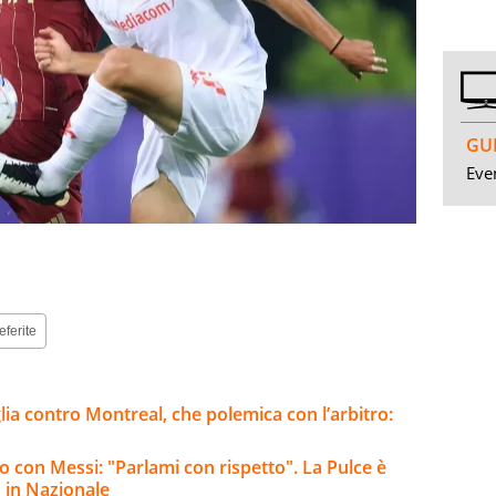
GUI
Even
eferite
lia contro Montreal, che polemica con l’arbitro:
ro con Messi: "Parlami con rispetto". La Pulce è
o in Nazionale