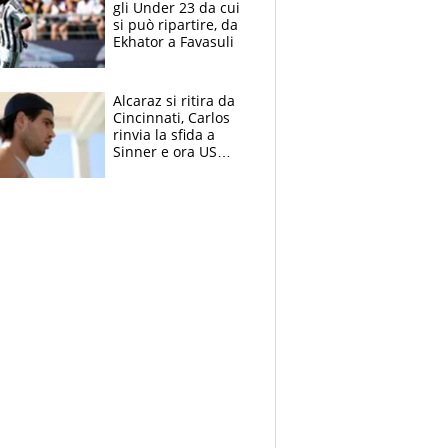
gli Under 23 da cui
si può ripartire, da
Ekhator a Favasuli
Alcaraz si ritira da
Cincinnati, Carlos
rinvia la sfida a
Sinner e ora US
Open di nuovo a
rischio