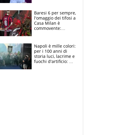
la moglie Maura, i
figli e i suoi cari
circondati
Baresi 6 per sempre,
dall'affetto dei tifosi
l'omaggio dei tifosi a
Casa Milan è
commovente:
maglie, bandiere,
sciarpe, lacrime e
bigliettini
Napoli è mille colori:
per i 100 anni di
storia luci, lacrime e
fuochi d'artificio: De
Laurentiis salta al
coro anti-Juve