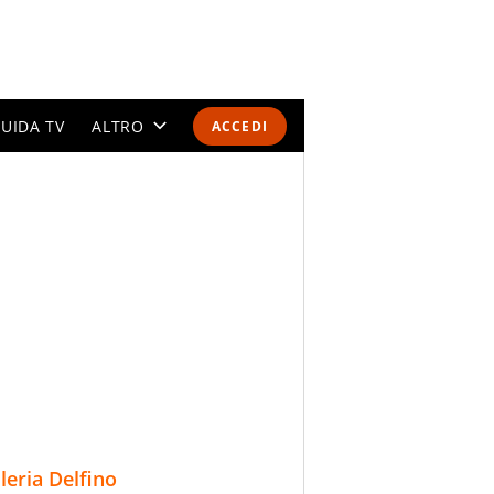
UIDA TV
ALTRO
ACCEDI
CALENDARI E CLASSIFICHE
ALTRI SPORT
MONDIALI 2026
OLIMPIADI
GOSSIP
LIFESTYLE
lleria Delfino