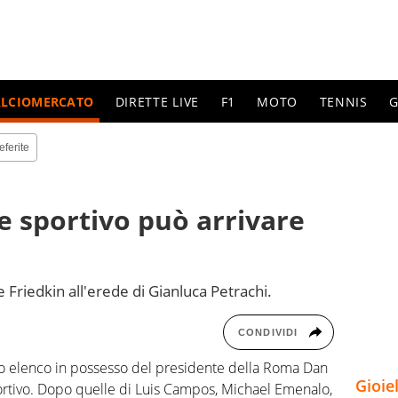
ALCIOMERCATO
DIRETTE LIVE
F1
MOTO
TENNIS
G
eferite
re sportivo può arrivare
 Friedkin all'erede di Gianluca Petrachi.
CONDIVIDI
go elenco in possesso del presidente della Roma Dan
Gioie
sportivo. Dopo quelle di Luis Campos, Michael Emenalo,