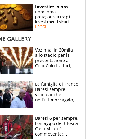
STORIE
Investire in oro
L’oro torna
SPECIALI
protagonista tra gli
investimenti sicuri
LEGGI
ESPERTI
ME GALLERY
CONTATTI
Vozinha, in 30mila
allo stadio per la
presentazione al
Colo-Colo tra luci,
spettacolo, elicotteri
e paracadutisti
La famiglia di Franco
Baresi sempre
vicina anche
nell'ultimo viaggio,
la moglie Maura, i
figli e i suoi cari
circondati
Baresi 6 per sempre,
dall'affetto dei tifosi
l'omaggio dei tifosi a
Casa Milan è
commovente: