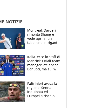
ME NOTIZIE
Montreal, Darderi
rimonta Shang e
vede aprirsi un
tabellone intrigante:
"Penso solo a
Borges, ma sono
felice del mio livello"
Italia, ecco lo staff di
Mancini: Oriali team
manager, c'è anche
Bonucci, ma sul web
infuria la polemica
Paltrinieri aveva la
ragione, Senna
inquinata ed
Europei a rischio:
allenamenti fermi,
cosa succede