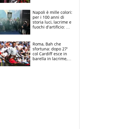
maglie, bandiere,
sciarpe, lacrime e
bigliettini
Napoli è mille colori:
per i 100 anni di
storia luci, lacrime e
fuochi d'artificio: De
Laurentiis salta al
coro anti-Juve
Roma, Bah che
sfortuna: dopo 27'
col Cardiff esce in
barella in lacrime,
Dybala rigore da
schiaffi, i giallorossi
prendono 3 gol in
45'