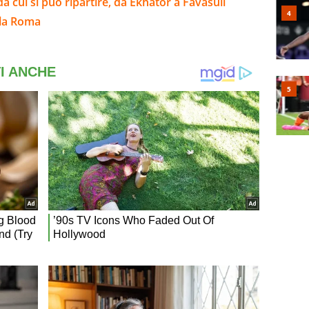
da cui si può ripartire, da Ekhator a Favasuli
lla Roma