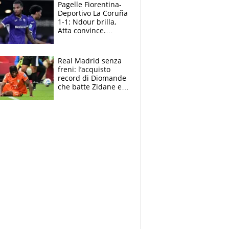
adesso
Pagelle Fiorentina-
Deportivo La Coruña
1-1: Ndour brilla,
Atta convince.
Pongracic rovina
tutto nel finale
Real Madrid senza
freni: l’acquisto
record di Diomande
che batte Zidane e
Ronaldo. Vinicius
rinnova: le cifre