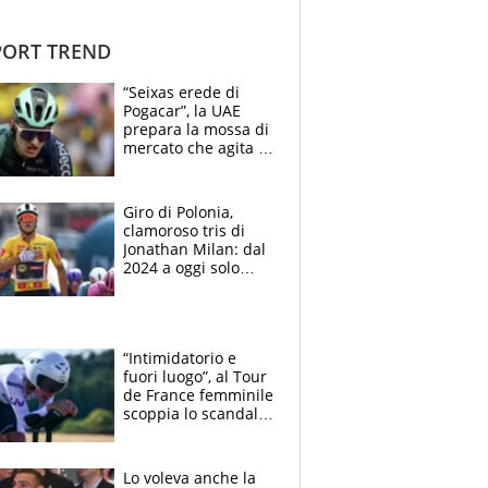
ORT TREND
“Seixas erede di
Pogacar”, la UAE
prepara la mossa di
mercato che agita la
Francia. Ciccone,
che beffa alla Vuelta
a Burgos
Giro di Polonia,
clamoroso tris di
Jonathan Milan: dal
2024 a oggi solo
Pogacar ha vinto più
di lui. Bene Romele
e Skerl
“Intimidatorio e
fuori luogo”, al Tour
de France femminile
scoppia lo scandalo:
un uomo controlla i
reggiseni delle
atlete
Lo voleva anche la