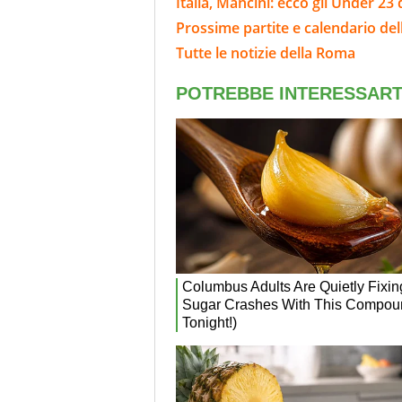
Italia, Mancini: ecco gli Under 23 
Prossime partite e calendario de
Tutte le notizie della Roma