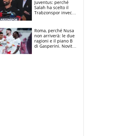
Juventus: perché
Salah ha scelto il
Trabzonspor invece
di un top club
Roma, perché Nusa
non arriverà: le due
ragioni e il piano B
di Gasperini. Novità
su Pellegrini e
Cacciamani