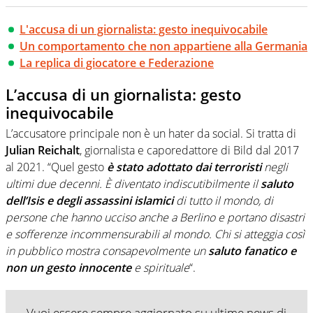
L'accusa di un giornalista: gesto inequivocabile
Un comportamento che non appartiene alla Germania
La replica di giocatore e Federazione
L’accusa di un giornalista: gesto
inequivocabile
L’accusatore principale non è un hater da social. Si tratta di
Julian Reichalt
, giornalista e caporedattore di Bild dal 2017
al 2021. “Quel gesto
è stato adottato dai terroristi
negli
ultimi due decenni. È diventato indiscutibilmente il
saluto
dell’Isis e degli assassini islamici
di tutto il mondo, di
persone che hanno ucciso anche a Berlino e portano disastri
e sofferenze incommensurabili al mondo. Chi si atteggia così
in pubblico mostra consapevolmente un
saluto fanatico e
non un gesto innocente
e spirituale
“.
Vuoi essere sempre aggiornato su ultime news di