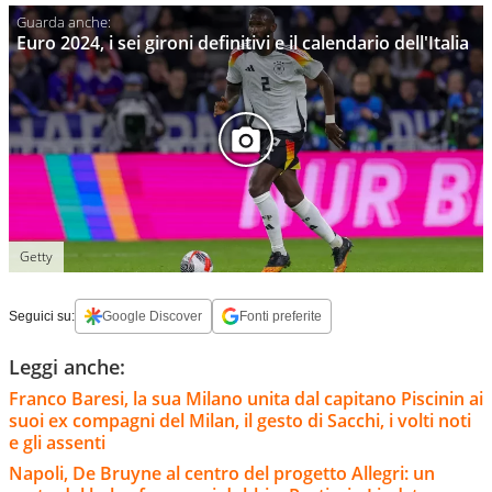
Euro 2024, i sei gironi definitivi e il calendario dell'Italia
Getty
Seguici su:
Google Discover
Fonti preferite
Leggi anche:
Franco Baresi, la sua Milano unita dal capitano Piscinin ai
suoi ex compagni del Milan, il gesto di Sacchi, i volti noti
e gli assenti
Napoli, De Bruyne al centro del progetto Allegri: un