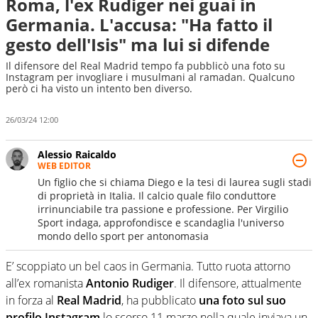
Roma, l'ex Rudiger nei guai in
Germania. L'accusa: "Ha fatto il
gesto dell'Isis" ma lui si difende
Il difensore del Real Madrid tempo fa pubblicò una foto su
Instagram per invogliare i musulmani al ramadan. Qualcuno
però ci ha visto un intento ben diverso.
26/03/24 12:00
Alessio Raicaldo
WEB EDITOR
Un figlio che si chiama Diego e la tesi di laurea sugli stadi
di proprietà in Italia. Il calcio quale filo conduttore
irrinunciabile tra passione e professione. Per Virgilio
Sport indaga, approfondisce e scandaglia l'universo
mondo dello sport per antonomasia
E’ scoppiato un bel caos in Germania. Tutto ruota attorno
all’ex romanista
Antonio Rudiger
. Il difensore, attualmente
in forza al
Real Madrid
, ha pubblicato
una foto sul suo
profilo Instagram
lo scorso 11 marzo nella quale inviava un