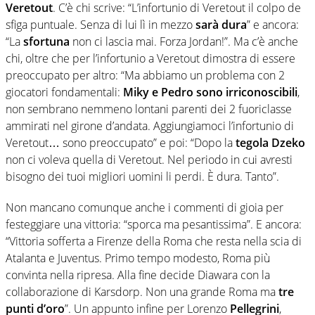
Veretout
. C’è chi scrive: “L’infortunio di Veretout il colpo de
sfiga puntuale. Senza di lui lì in mezzo
sarà dura
” e ancora:
“La
sfortuna
non ci lascia mai. Forza Jordan!”. Ma c’è anche
chi, oltre che per l’infortunio a Veretout dimostra di essere
preoccupato per altro: “Ma abbiamo un problema con 2
giocatori fondamentali:
Miky e Pedro
sono irriconoscibili
,
non sembrano nemmeno lontani parenti dei 2 fuoriclasse
ammirati nel girone d’andata. Aggiungiamoci l’infortunio di
Veretout… sono preoccupato” e poi: “Dopo la
tegola Dzeko
non ci voleva quella di Veretout. Nel periodo in cui avresti
bisogno dei tuoi migliori uomini li perdi. È dura. Tanto”.
Non mancano comunque anche i commenti di gioia per
festeggiare una vittoria: “sporca ma pesantissima”. E ancora:
“Vittoria sofferta a Firenze della Roma che resta nella scia di
Atalanta e Juventus. Primo tempo modesto, Roma più
convinta nella ripresa. Alla fine decide Diawara con la
collaborazione di Karsdorp. Non una grande Roma ma
tre
punti d’oro
”. Un appunto infine per Lorenzo
Pellegrini
,