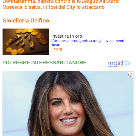
Donnarumma, papera contro le K-League All Stars:
Maresca lo salva, i tifosi del City lo attaccano
Gioielleria Delfino
Investire in oro
L’oro torna protagonista tra gli investimenti
sicuri
LEGGI