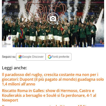
foto
Ansa
Seguici su:
Google Discover
Fonti preferite
Leggi anche:
Il paradosso del rugby, crescita costante ma non per i
giocatori: Dupont (il più pagato al mondo) guadagna solo
1,4 milioni all'anno
Riscatto Roma in Galles: show di Hermoso, Castro e
Koulierakis a bersaglio e Soulé si fa perdonare, 4-1 al
Newport