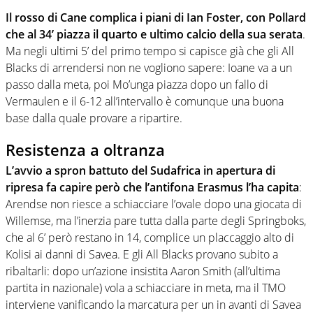
Il rosso di Cane complica i piani di Ian Foster, con Pollard
che al 34’ piazza il quarto e ultimo calcio della sua serata
.
Ma negli ultimi 5’ del primo tempo si capisce già che gli All
Blacks di arrendersi non ne vogliono sapere: Ioane va a un
passo dalla meta, poi Mo’unga piazza dopo un fallo di
Vermaulen e il 6-12 all’intervallo è comunque una buona
base dalla quale provare a ripartire.
Resistenza a oltranza
L’avvio a spron battuto del Sudafrica in apertura di
ripresa fa capire però che l’antifona Erasmus l’ha capita
:
Arendse non riesce a schiacciare l’ovale dopo una giocata di
Willemse, ma l’inerzia pare tutta dalla parte degli Springboks,
che al 6’ però restano in 14, complice un placcaggio alto di
Kolisi ai danni di Savea. E gli All Blacks provano subito a
ribaltarli: dopo un’azione insistita Aaron Smith (all’ultima
partita in nazionale) vola a schiacciare in meta, ma il TMO
interviene vanificando la marcatura per un in avanti di Savea