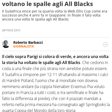
voltano le spalle agli All Blacks
Il Sudafrica vince per la quarta volta la Web Ellis Cup come era
successo anche 4 anni fa in Giappone: in finale il fato volta
ancora una volta le spalla agli All Blacks
28/10/23 23:51
Roberto Barbacci
GIORNALISTA
Giornalista (pubblicista) sportivo a tutto campo, è il
tuttologo di Virgilio Sport. Provate a chiedergli di boxe, di
Il cielo sopra Parigi si colora di verde, e ancora una volta
scherma, di volley o di curling: ve ne farà innamorare
la storia ha voltato le spalle agli All Blacks
. Che cedono in
coda a una finale che più strana non avrebbe potuto essere.
Il Sudafrica s’impone per 12-11 sfruttando al massimo i calci
di Handré Pollard, l’uomo che al mondiale non doveva
nemmeno andare (la coppia Nienaber-Erasmus l’ha voluto
portare in Francia a tutti i costi, e tra semifinale e finale ha
fatto la differenza al piede), che con 4 piazzati mandati a
referto nella prima mezzora ha consegnato agli Springboks la
quarta Coppa del Mondo della loro storia.