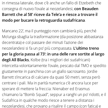
in rimessa laterale, dove c’è anche un fallo di Etzebeth che
consegna di nuovo l’ovale ai neozelandesi,
con Beauden
Barrett che al 58’ riceve da Tele’a e riesce a trovare il
modo per bucare la retroguardia sudafricana
.
Mancano 22’, ma il punteggio non cambierà più, perché
Mo’unga sbaglia la trasformazione (da posizione abbastanza
decentrata) e col passare dei minuti l’azione dei
neozelandesi si fa un po’ più compassata.
L’ultimo treno
per la gloria passa al 73’: in una delle rare sortite al largo
degli All Blacks
, Kolbe (tra i migliori dei sudafricani)
intercetta volontariamente l’ovale, pescato dal TMO e spedito
giustamente in panchina con un giallo sacrosanto. Jordie
Barrett s’incarica di calciare da quasi 50 metri, senza però
centrare i pali. Ma in parità numerica c’è ancora luce per
sperare di mettere la freccia: Nienaber ed Erasmus
chiamano la “Bomb Squad”, seppur a ranghi un po’ ridotti, e il
Sudafrica in qualche modo riesce a tenere a distanza i
neozelandesi, che provano a risalire il campo (con fatica) e