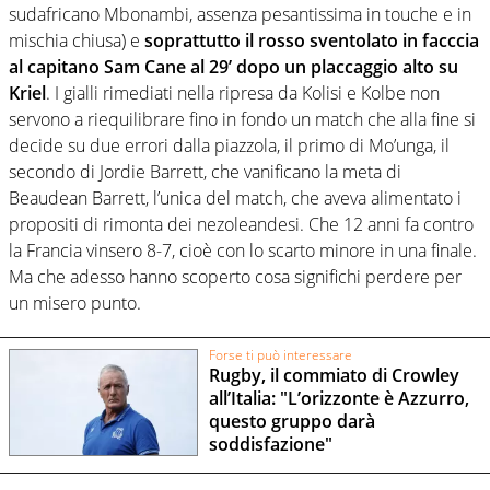
sudafricano Mbonambi, assenza pesantissima in touche e in
mischia chiusa) e
soprattutto il rosso sventolato in facccia
al capitano Sam Cane al 29’ dopo un placcaggio alto su
Kriel
. I gialli rimediati nella ripresa da Kolisi e Kolbe non
servono a riequilibrare fino in fondo un match che alla fine si
decide su due errori dalla piazzola, il primo di Mo’unga, il
secondo di Jordie Barrett, che vanificano la meta di
Beaudean Barrett, l’unica del match, che aveva alimentato i
propositi di rimonta dei nezoleandesi. Che 12 anni fa contro
la Francia vinsero 8-7, cioè con lo scarto minore in una finale.
Ma che adesso hanno scoperto cosa significhi perdere per
un misero punto.
Forse ti può interessare
Rugby, il commiato di Crowley
all’Italia: "L’orizzonte è Azzurro,
questo gruppo darà
soddisfazione"