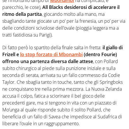
se l’infortunio lampo di
Mbonambi
ha complicato, e
parecchio, le cose),
All Blacks desiderosi di accelerare il
ritmo della partita
, giocando molto alla mano, ma
sbagliando tante giocate un po’ per la frenesia, un po’ per via
delle condizioni scivolose dell’ovale (pioggia leggera ma a
tratti fastidiosa su Parigi).
Di fatto però lo spartito della finale salta in fretta:
il giallo di
Frizell e
lo stop forzato di Mbonambi
(dentro Fourie)
offrono una partenza diversa dalle attese
, con Pollard
subito chirurgico al piede sulla punizione iniziale e sulla
seconda di serata, arrivata su un fallo commesso da Codie
Taylor. Che sbaglia tanto in touche, tanto che gli Springboks
ne conquistano tre nella prima mezzora. La Nuova Zelanda
accusa il colpo, fatica a sciorinare il bel gioco delle
precedenti gare, ma si tengono in vita con un piazzato di
Mo’unga al quale risponde subito il solito Pollard, che
beneficia di un fallo di Savea che impedisce al Sudafrica di
liberare l’ovale in un raggruppamento.