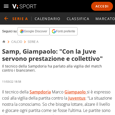
ACCEDI
SERIE A
CALENDARIO
CLASSIFICA
MARCATO
Seguici su:
Google Discover
Fonti preferite
CALCIO
SERIE A
Samp, Giampaolo: "Con la Juve
servono prestazione e collettivo"
Il tecnico della Sampdoria ha parlato alla vigilia del match
contro i bianconeri.
11/03/22 18:58
Il tecnico della
Sampdoria
Marco
Giampaolo
si è espresso
così alla vigilia della partita contro la
Juventus
: “La situazione
nostra la conosciamo. So che bisogna lottare, alzare il livello
e giocare ogni partita come se fosse l’ultima. Le partite sono