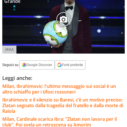
Grande
ANSA
Seguici su:
Google Discover
Fonti preferite
Leggi anche:
Milan, Ibrahimovic: l'ultimo messaggio sui social è un
altro schiaffo per i tifosi rossoneri
Ibrahimovic e il silenzio su Baresi, c’è un motivo preciso:
Zlatan segnato dalla tragedia del fratello e dalla morte di
Raiola
Milan, Cardinale scarica Ibra: "Zlatan non lavora per il
club". Poi svela un retroscena su Amorim