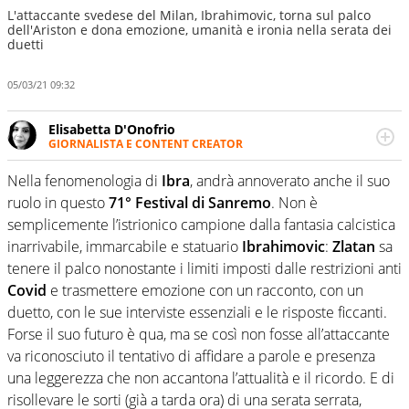
L'attaccante svedese del Milan, Ibrahimovic, torna sul palco
dell'Ariston e dona emozione, umanità e ironia nella serata dei
duetti
05/03/21 09:32
Elisabetta D'Onofrio
GIORNALISTA E CONTENT CREATOR
Giornalista professionista dal 2007, scrive per curiosità
personale e necessità: soprattutto di calcio, di sport e dei
Nella fenomenologia di
Ibra
, andrà annoverato anche il suo
suoi protagonisti, concedendosi innocenti evasioni
ruolo in questo
71° Festival di Sanremo
. Non è
nell'ambito della creazione di format. Un tempo ala
semplicemente l’istrionico campione dalla fantasia calcistica
destra, oggi si sente a suo agio nel ruolo di libero. Cura
inarrivabile, immarcabile e statuario
Ibrahimovic
:
Zlatan
sa
una classifica riservata dei migliori 5 calciatori di sempre.
tenere il palco nonostante i limiti imposti dalle restrizioni anti
Covid
e trasmettere emozione con un racconto, con un
duetto, con le sue interviste essenziali e le risposte ficcanti.
Forse il suo futuro è qua, ma se così non fosse all’attaccante
va riconosciuto il tentativo di affidare a parole e presenza
una leggerezza che non accantona l’attualità e il ricordo. E di
risollevare le sorti (già a tarda ora) di una serata serrata,