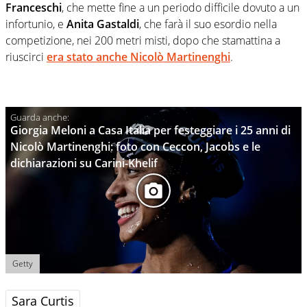
Franceschi
, che mette fine a un periodo difficile dovuto a un
infortunio, e
Anita Gastaldi
, che farà il suo esordio nella
competizione, nei 200 metri misti, dopo che stamattina a
riuscirci
era stato anche
Nicolò Martinenghi
.
Giorgia Meloni a Casa Italia per festeggiare i 25 anni di
Nicolò Martinenghi: foto con Ceccon, Jacobs e le
dichiarazioni su Carini-Khelif
Getty
Sara Curtis