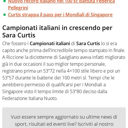
Nuovo record italiano nei 100 sl: battuta Federica
Pellegrini
Curtis strappa il pass per i Mondiali di Singapore
Campionati italiani in crescendo per
Sara Curtis
Che fossero i
C
ampionati italiani
di
Sara Curtis
lo si era
capito anche prima dell’incredibile tempo stampato in finale.
A Riccione la diciottenne di Savigliano aveva infatti migliorato
già in due occasioni il suo miglior tempo personale,
registrano prima un 53”72 nella 4×100 stile libero e poi un
53”57 durante le batterie dei 100 metri sl. Tempi che le
avrebbero permesso di qualificarsi per i Mondiali a
Singapore visto il tempo limite di 53”80 deciso dalla
Federazione Italiana Nuoto.
Vuoi essere sempre aggiornato su ultime news di
sport, risultati ed eventi live? Iscriviti al nostro