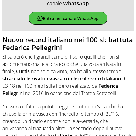
canale
WhatsApp
Entra nel canale WhatsApp
Nuovo record italiano nei 100 sl: battuta
Federica Pellegrini
Si sa però che i grandi campioni sono quelli che non si
accontentano mai e allora ecco che una volta arrivata in
finale,
Curtis
non solo ha vinto, ma ha allo stesso tempo
stracciato le rivali in vasca con lei e il record italiano
di
53”18 nei 100 metri stile libero realizzato da
Federica
Pellegrini
nel 2016 in occasione del Trofeo Settecolli.
Nessuna infatti ha potuto reggere il ritmo di Sara, che ha
chiuso la prima vasca con l’incredibile tempo di 25”16,
creando un divario enorme con le avversarie, che
arriveranno al traguardo oltre un secondo dopo il nuovo
record italiano stabilito da
Curtis
in 53”01, tempo che le vale