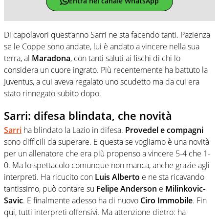
Entra nel canale WhatsApp
Di capolavori quest’anno Sarri ne sta facendo tanti. Pazienza
se le Coppe sono andate, lui è andato a vincere nella sua
terra, al
Maradona
, con tanti saluti ai fischi di chi lo
considera un cuore ingrato. Più recentemente ha battuto la
Juventus, a cui aveva regalato uno scudetto ma da cui era
stato rinnegato subito dopo.
Sarri: difesa blindata, che novità
Sarri
ha blindato la Lazio in difesa.
Provedel e compagni
sono difficili da superare. E questa se vogliamo è una novità
per un allenatore che era più propenso a vincere 5-4 che 1-
0. Ma lo spettacolo comunque non manca, anche grazie agli
interpreti. Ha ricucito con
Luis Alberto
e ne sta ricavando
tantissimo, può contare su
Felipe Anderson
e
Milinkovic-
Savic
. E finalmente adesso ha di nuovo
Ciro Immobile
. Fin
qui, tutti interpreti offensivi. Ma attenzione dietro: ha