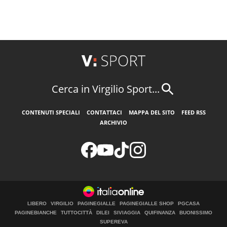
Cerca in Virgilio Sport...
CONTENUTI SPECIALI
CONTATTACI
MAPPA DEL SITO
FEED RSS
ARCHIVIO
LIBERO
VIRGILIO
PAGINEGIALLE
PAGINEGIALLE SHOP
PGCASA
PAGINEBIANCHE
TUTTOCITTÀ
DILEI
SIVIAGGIA
QUIFINANZA
BUONISSIMO
SUPEREVA