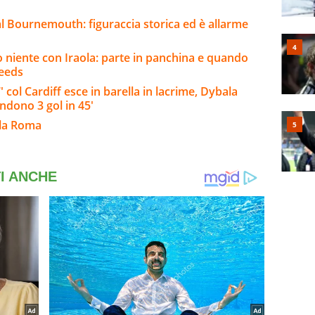
l Bournemouth: figuraccia storica ed è allarme
o niente con Iraola: parte in panchina e quando
Leeds
col Cardiff esce in barella in lacrime, Dybala
endono 3 gol in 45'
lla Roma