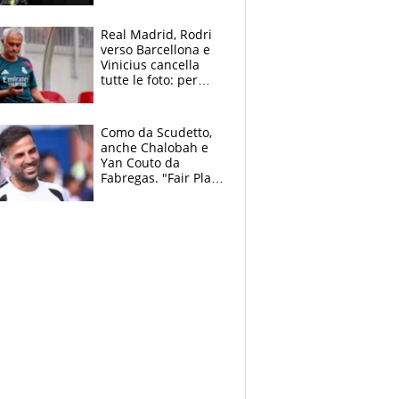
Real Madrid, Rodri
verso Barcellona e
Vinicius cancella
tutte le foto: per
Mourinho due grane
da risolvere
Como da Scudetto,
anche Chalobah e
Yan Couto da
Fabregas. "Fair Play
Finanziario?
Pagheremo la
multa"