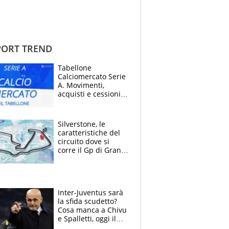
ORT TREND
Tabellone
Calciomercato Serie
A. Movimenti,
acquisti e cessioni:
estate 2026-27
Silverstone, le
caratteristiche del
circuito dove si
corre il Gp di Gran
Bretagna del
Motomondiale
Inter-Juventus sarà
la sfida scudetto?
Cosa manca a Chivu
e Spalletti, oggi il
primo antipasto