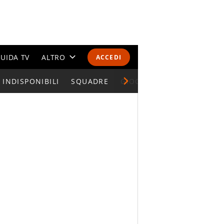
UIDA TV
ALTRO
ACCEDI
INDISPONIBILI
CALENDARI E CLASSIFICHE
SQUADRE
GIOCATORI SERIE A
ALTRI SPORT
MONDIALI 2026
OLIMPIADI
GOSSIP
LIFESTYLE