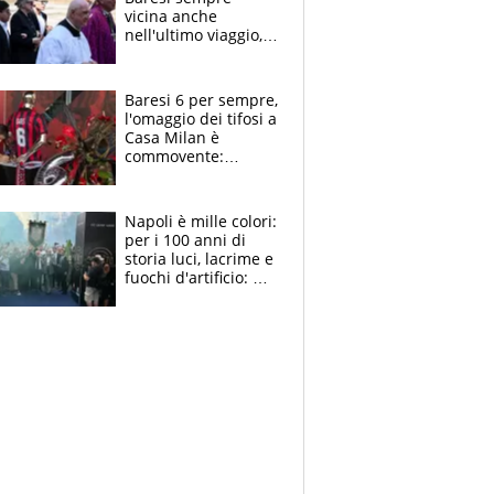
vicina anche
nell'ultimo viaggio,
la moglie Maura, i
figli e i suoi cari
circondati
Baresi 6 per sempre,
dall'affetto dei tifosi
l'omaggio dei tifosi a
Casa Milan è
commovente:
maglie, bandiere,
sciarpe, lacrime e
bigliettini
Napoli è mille colori:
per i 100 anni di
storia luci, lacrime e
fuochi d'artificio: De
Laurentiis salta al
coro anti-Juve