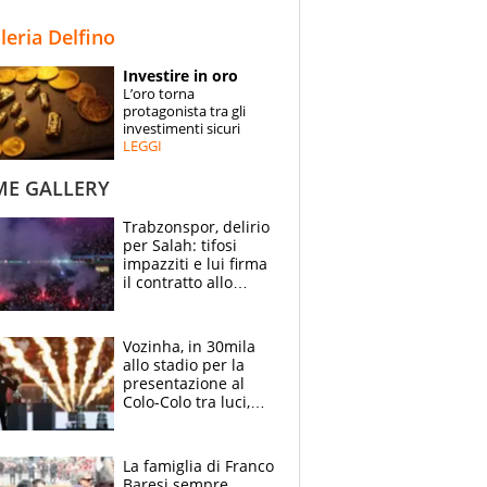
STORIE
lleria Delfino
SPECIALI
Investire in oro
L’oro torna
ESPERTI
protagonista tra gli
investimenti sicuri
LEGGI
CONTATTI
ME GALLERY
Trabzonspor, delirio
per Salah: tifosi
impazziti e lui firma
il contratto allo
stadio
Vozinha, in 30mila
allo stadio per la
presentazione al
Colo-Colo tra luci,
spettacolo, elicotteri
e paracadutisti
La famiglia di Franco
Baresi sempre