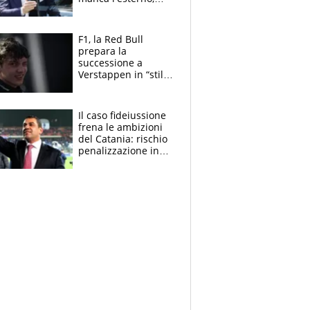
perchè Romero è
sfumato, quale è il
vero obiettivo di
F1, la Red Bull
Marotta
prepara la
successione a
Verstappen in “stile
Antonelli”. Colapinto
derubato, che
attacco all’Italia
Il caso fideiussione
frena le ambizioni
del Catania: rischio
penalizzazione in
classifica, cosa
succede?