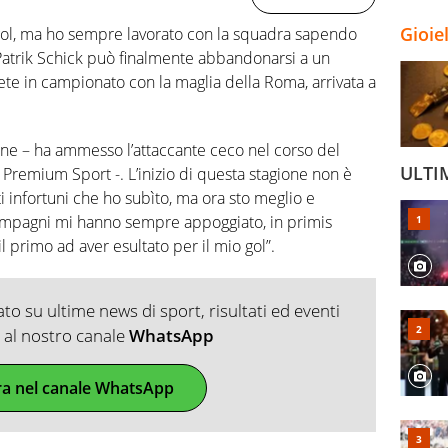
Gioie
gol, ma ho sempre lavorato con la squadra sapendo
Patrik Schick può finalmente abbandonarsi a un
ete in campionato con la maglia della Roma, arrivata a
ione – ha ammesso l’attaccante ceco nel corso del
ULTI
 Premium Sport -. L’inizio di questa stagione non è
 infortuni che ho subìto, ma ora sto meglio e
i compagni mi hanno sempre appoggiato, in primis
 primo ad aver esultato per il mio gol”.
o su ultime news di sport, risultati ed eventi
ti al nostro canale
WhatsApp
ra nel canale WhatsApp