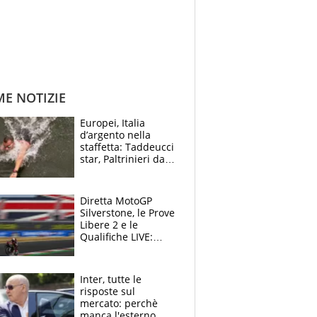
ME NOTIZIE
Europei, Italia
d’argento nella
staffetta: Taddeucci
star, Paltrinieri da
leggenda. Greg
svela la profezia di
Padre Pio
Diretta MotoGP
Silverstone, le Prove
Libere 2 e le
Qualifiche LIVE:
disfatta Bagnaia,
eliminato in Q1
Inter, tutte le
risposte sul
mercato: perchè
manca l'esterno,