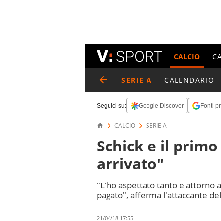
CALCIO
C
SERIE A
CALENDARIO
Seguici su:
Google Discover
Fonti pr
CALCIO
SERIE A
Schick e il prim
arrivato"
"L'ho aspettato tanto e attorno a
pagato", afferma l'attaccante del
21/04/18 17:55