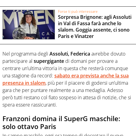
Forse ti può interessare
Sorpresa Brignone: agli Assoluti
in Val di Fassa farà anche lo
slalom. Goggia assente, ci sono
Paris e Vinatzer
Nel programma degli
Assoluti, Federica
avrebbe dovuto
partecipare al
supergigante
di domani per provare a
centrare un’ultima vittoria in questa che resterà comunque
una stagione da record:
sabato era prevista anche la sua
presenza in slalom
, più per il piacere di godersi un’ultima
gara che per puntare realmente a una medaglia. Adesso
però tutti restano col fiato sospeso in attesa di notizie, che si
spera essere rassicuranti.
Franzoni domina il SuperG maschile:
solo ottavo Paris
In campo maschile, oggi era tempo di decretare il nuovo