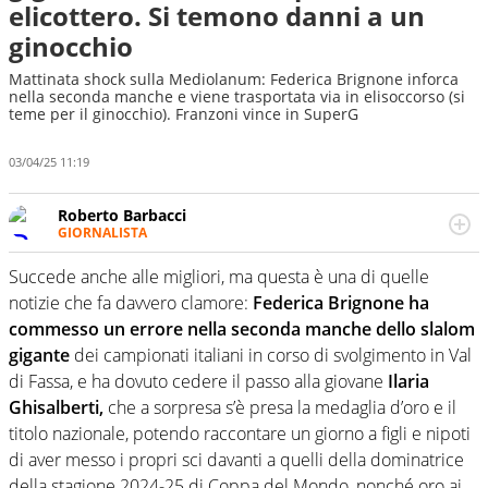
elicottero. Si temono danni a un
ginocchio
Mattinata shock sulla Mediolanum: Federica Brignone inforca
nella seconda manche e viene trasportata via in elisoccorso (si
teme per il ginocchio). Franzoni vince in SuperG
03/04/25 11:19
Roberto Barbacci
GIORNALISTA
Giornalista (pubblicista) sportivo a tutto campo, è il
tuttologo di Virgilio Sport. Provate a chiedergli di boxe, di
Succede anche alle migliori, ma questa è una di quelle
scherma, di volley o di curling: ve ne farà innamorare
notizie che fa davvero clamore:
Federica Brignone ha
commesso un errore nella seconda manche dello slalom
gigante
dei campionati italiani in corso di svolgimento in Val
di Fassa, e ha dovuto cedere il passo alla giovane
Ilaria
Ghisalberti,
che a sorpresa s’è presa la medaglia d’oro e il
titolo nazionale, potendo raccontare un giorno a figli e nipoti
di aver messo i propri sci davanti a quelli della dominatrice
della stagione 2024-25 di Coppa del Mondo, nonché oro ai