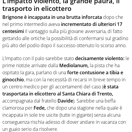
L’impatto violento, la grande paura, il
trasporto in elicottero
Brignone
è incappata in una brutta inforcata
dopo che
nel primo intermedio aveva
incrementato di ulteriori 17
centesimi
il vantaggio sulla più giovane avversaria, di fatto
gettando alle ortiche la possibilità di confermarsi sul gradino
più alto del podio dopo il successo ottenuto lo scorso anno.
L’impatto con il palo sarebbe stato
decisamente violento:
le
prime notizie arrivate dalla
Mediolanum,
la pista che ha
ospitato la gara, parlano di una
forte contusione a tibia e
ginocchio
, ma con la necessità di recarsi in breve tempo in
un centro medico per gli accertamenti del caso (
è stata
trasportata in elicottero al Santa Chiara di Trento,
accompagnata dal fratello
Davide
). Sarebbe una beffa
clamorosa per
Fede,
che dopo una stagione nella quale è
incappata in sole tre uscite (tutte in gigante) senza alcuna
conseguenza rischia adesso di dover andare in vacanza con
un guaio serio da risolvere.