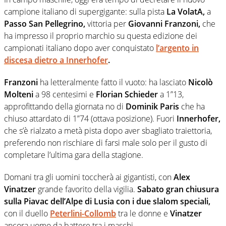
campione italiano di supergigante: sulla pista
La VolatA,
a
Passo San Pellegrino,
vittoria per
Giovanni Franzoni,
che
ha impresso il proprio marchio su questa edizione dei
campionati italiano dopo aver conquistato
l’argento in
discesa dietro a Innerhofer
.
Franzoni
ha letteralmente fatto il vuoto: ha lasciato
Nicolò
Molteni
a 98 centesimi e
Florian Schieder
a 1”13,
approfittando della giornata no di
Dominik Paris
che ha
chiuso attardato di 1”74 (ottava posizione). Fuori
Innerhofer,
che s’è rialzato a metà pista dopo aver sbagliato traiettoria,
preferendo non rischiare di farsi male solo per il gusto di
completare l’ultima gara della stagione.
Domani tra gli uomini toccherà ai gigantisti, con
Alex
Vinatzer
grande favorito della vigilia.
Sabato gran chiusura
sulla Piavac dell’Alpe di Lusia con i due slalom speciali,
con il duello
Peterlini-Collomb
tra le donne e
Vinatzer
ancora uomo da battere tra i maschi.