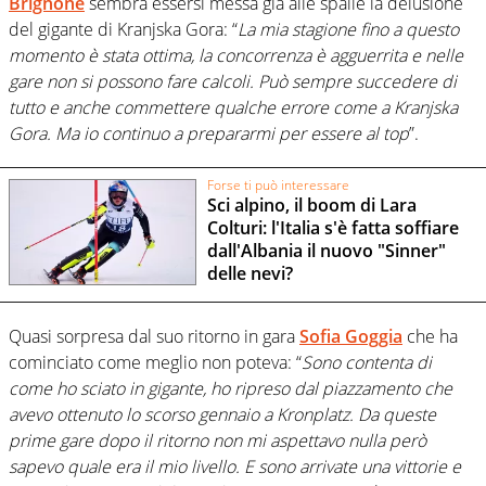
Brignone
sembra essersi messa già alle spalle la delusione
del gigante di Kranjska Gora: “
La mia stagione fino a questo
momento è stata ottima, la concorrenza è agguerrita e nelle
gare non si possono fare calcoli. Può sempre succedere di
tutto e anche commettere qualche errore come a Kranjska
Gora. Ma io continuo a prepararmi per essere al top
”.
Forse ti può interessare
Sci alpino, il boom di Lara
Colturi: l'Italia s'è fatta soffiare
dall'Albania il nuovo "Sinner"
delle nevi?
Quasi sorpresa dal suo ritorno in gara
Sofia Goggia
che ha
cominciato come meglio non poteva: “
Sono contenta di
come ho sciato in gigante, ho ripreso dal piazzamento che
avevo ottenuto lo scorso gennaio a Kronplatz. Da queste
prime gare dopo il ritorno non mi aspettavo nulla però
sapevo quale era il mio livello. E sono arrivate una vittorie e