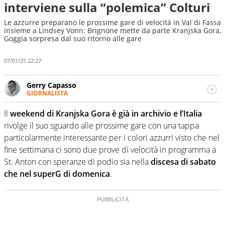
interviene sulla “polemica” Colturi
Le azzurre preparano le prossime gare di velocità in Val di Fassa
insieme a Lindsey Vonn: Brignone mette da parte Kranjska Gora,
Goggia sorpresa dal suo ritorno alle gare
07/01/25 22:27
Gerry Capasso
GIORNALISTA
Per lui gli sport americani non hanno segreti: basket,
football, baseball e la capacità innata di trovare la notizia
Il
weekend di Kranjska Gora è già in archivio e l’Italia
dove altri non vedono granché
rivolge il suo sguardo alle prossime gare con una tappa
particolarmente interessante per i colori azzurri visto che nel
fine settimana ci sono due prove di velocità in programma a
St. Anton con speranze di podio sia nella
discesa di sabato
che nel superG di domenica
.