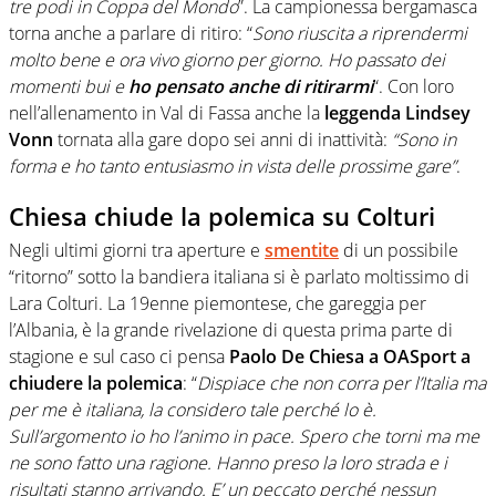
tre podi in Coppa del Mondo
”. La campionessa bergamasca
torna anche a parlare di ritiro: “
Sono riuscita a riprendermi
molto bene e ora vivo giorno per giorno. Ho passato dei
momenti bui e
ho pensato anche di ritirarmi
“. Con loro
nell’allenamento in Val di Fassa anche la
leggenda Lindsey
Vonn
tornata alla gare dopo sei anni di inattività:
“Sono in
forma e ho tanto entusiasmo in vista delle prossime gare”
.
Chiesa chiude la polemica su Colturi
Negli ultimi giorni tra aperture e
smentite
di un possibile
“ritorno” sotto la bandiera italiana si è parlato moltissimo di
Lara Colturi. La 19enne piemontese, che gareggia per
l’Albania, è la grande rivelazione di questa prima parte di
stagione e sul caso ci pensa
Paolo De Chiesa a OASport a
chiudere la polemica
: “
Dispiace che non corra per l’Italia ma
per me è italiana, la considero tale perché lo è.
Sull’argomento io ho l’animo in pace. Spero che torni ma me
ne sono fatto una ragione. Hanno preso la loro strada e i
risultati stanno arrivando. E’ un peccato perché nessun