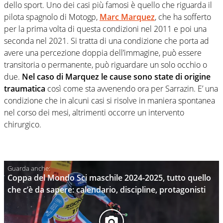
dello sport. Uno dei casi più famosi è quello che riguarda il
pilota spagnolo di Motogp,
Marc Marquez
, che ha sofferto
per la prima volta di questa condizioni nel 2011 e poi una
seconda nel 2021. Si tratta di una condizione che porta ad
avere una percezione doppia dell’immagine, può essere
transitoria o permanente, può riguardare un solo occhio o
due.
Nel caso di Marquez le cause sono state di origine
traumatica
così come sta avvenendo ora per Sarrazin. E’ una
condizione che in alcuni casi si risolve in maniera spontanea
nel corso dei mesi, altrimenti occorre un intervento
chirurgico.
Coppa del Mondo Sci maschile 2024-2025, tutto quello
che c’è da sapere: calendario, discipline, protagonisti