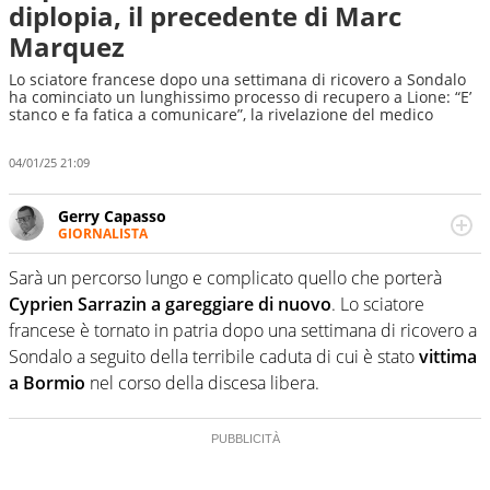
diplopia, il precedente di Marc
Marquez
Lo sciatore francese dopo una settimana di ricovero a Sondalo
ha cominciato un lunghissimo processo di recupero a Lione: “E’
stanco e fa fatica a comunicare”, la rivelazione del medico
04/01/25 21:09
Gerry Capasso
GIORNALISTA
Per lui gli sport americani non hanno segreti: basket,
football, baseball e la capacità innata di trovare la notizia
Sarà un percorso lungo e complicato quello che porterà
dove altri non vedono granché
Cyprien Sarrazin a gareggiare di nuovo
. Lo sciatore
francese è tornato in patria dopo una settimana di ricovero a
Sondalo a seguito della terribile caduta di cui è stato
vittima
a Bormio
nel corso della discesa libera.